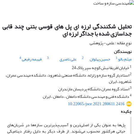
تحلیل شکنندگی لرزه ای پل های قوسی بتنی چند قابی
جداسازی شده با جداگر لرزه ای
نوع مقاله : علمی - پژوهشی
نویسندگان
4
3
2
1
میثم بالو
حسین پهلوان
علی ناصری
فهیمه رفیعی
1
خیابان افریقا نبش کوچه سپر پلاک 24
2
استادیار گروه سازه و زلزله، دانشگاه صنعتی شاهرود، دانشکده مهندسی عمران،
شاهرود، ایران
3
استاد گروه عمران دانشگاه پردیسان مازندران
4
دانشکده فنی و مهندسی دانشگاه دامغان ، دامغان ، ایران
10.22065/jsce.2021.280611.2416
چکیده
پل‌ها به عنوان یکی از اصلی‌ترین و آسیب‌پذیرترین سازه‌ها در شریان‌های
حیاتی هر‌کشور محسوب می‌شوند. از طرف دیگر به دلیل رفتار دینامیکی