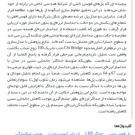
پیچیده ای که پل‌های قوسی ناشی از شرایط هندسی خاص در زلزله از خود
نشان می‌دهند در این تحقیق مقاوم سازی اینگونه از پل‌ها مورد مطالعه قرار
گرفت. بنابراین دو مدل پل عرشه جعبه‌ای شکل بتن‌آرمه دارای قوس افقی با
شعاع های یکسان در دو حالت با جداساز لرزه‌ای و بدون جداساز مورد ارزیابی
قرار گرفت. به طوری که کفایت استفاده از جداساز لرزه‌ای هسته سربی در
مقایسه با حالت بدون جداساز لرزه ای توسط منحنی های شکنندگی بررسی شد
و سطوح خسارات لرزه‌ای محتمل بدست آمده‌اند. نتایج پژوهش با مدل‌سازی
پل در نرم‌افزار المان‌محدود CSi Bridge تحت تحریک 100 زوج شتاب نگاشت
واقعی تحت تحلیل تاریخچه‌زمانی غیرخطی قرار گرفته و پاسخ المانها از آن
استخراج شده‌است. بطوریکه متوسط حداکثر جابجایی نسبی در مدل با
جداساز لرزه‌ای نسبت به حالت بدون جداساز لرزه‌ای در جهت طولی و عرضی به
ترتیب 67 و 64 درصد کاهش یافته است. ضمناً در پی انجام تحلیل مودال و
مقایسه زمان تناوب پل‌ها، مشاهده می‌شود زمان تناوب اول تا سوم ارتعاش
پل ها درحالت با جداگر نسبت به حالت بدون جداگر با افزایش قابل توجه‌ای
مواجه بوده است. نتایج این پژوهش حکایت از آن داشته که در این دسته از
پل‌ها استفاده از جداگر لرزه‌ای بطور چشم گیری موجب کاهش جابجایی نسبی
ستونها شده بطوریکه شکنندگی لرزه‌ای سیستم پل در سطوح آسیب مختلف
کاهش یافته ‌است.
کلیدواژه‌ها
پل قوس بتنی
جداگر LRB
ارزیابی آسیب پذیری
منحنی شکنندگی