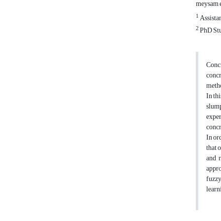
meysam e
1
Assistan
2
PhD St
Concr
concr
metho
In th
slump
exper
concr
In or
that 
and r
appro
fuzzy
learn