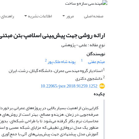
صفحه اصلی
مرور
اطلاعات نشریه
راهنمای 
ارائه روشی جهت پیش‌بینی اسلامپ بتن مبتنی 
نوع مقاله : علمی - پژوهشی
نویسندگان
2
1
میثم عفتی
پونه شاه ملک پور
1
استادیار گروه مهندسی عمران، دانشگاه گیلان، رشت، ایران
2
دانشجوی دکتری
10.22065/jsce.2018.91259.1252
چکیده
کارایی بتن از اهمیت بسیار بالایی در پروژه‌های عمرانی برخو
صرفه‌جویی در زمان، هزینه و مصالح، بهتر است از روش‌های 
محاسبات نرم بکار گرفته می‌شود تا با طراحی شبکه‌ای، بدون
منظور یک مدل نروفازی تطبیقی که مزایای شبکه عصبی و استنتا