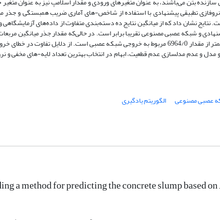
ازنده بتن می‌باشند، به عنوان متغیرهای ورودی و مقدار اسلامپ نیز به عنوان متغیر
 نروفازی تطبیقی پیشنهادی با استفاده از شاخص-های آماری ضریب همبستگی و جذر می
تایج نشان داد که از میانگین نتایج ده دسته‌بندی متفاوت از داده‌های آزمایشگاهی 
دی و شبکه عصبی مصنوعی تقریبا برابر است. در حالی‌که مقدار جذر میانگین مربعات
اسلامپ‌های روش نروفازی پیشنهادی 4477/0 تعیین شد که کمتر از مقدار 6964/0 مربوط به خروجی شبکه عصبی است. از دلایل تفاوت در خ
دو مدل و عدم مدلسازی عدم قطعیت، ابهام در انتخاب بهترین تعداد لایه-های مخفی و نر
ه عصبی مصنوعی
الگوریتم یادگیری
ing a method for predicting the concrete slump based 