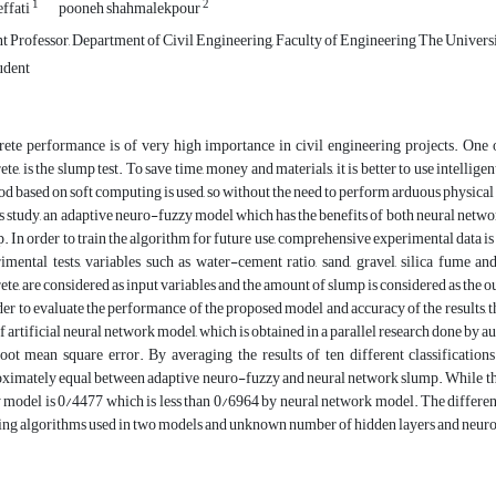
1
2
ffati
pooneh shahmalekpour
t Professor, Department of Civil Engineering, Faculty of Engineering The Universit
udent
ete performance is of very high importance in civil engineering projects. On
ete, is the slump test. To save time, money and materials, it is better to use intellig
d based on soft computing is used, so without the need to perform arduous physical 
is study, an adaptive neuro-fuzzy model which has the benefits of both neural networ
. In order to train the algorithm for future use, comprehensive experimental data is 
imental tests, variables such as water-cement ratio, sand, gravel, silica fume a
ete, are considered as input variables and the amount of slump is considered as the 
der to evaluate the performance of the proposed model and accuracy of the results, 
of artificial neural network model, which is obtained in a parallel research done by au
oot mean square error. By averaging the results of ten different classifications 
ximately equal between adaptive neuro-fuzzy and neural network slump. While the
 model is 0/4477 which is less than 0/6964 by neural network model. The difference
ing algorithms used in two models and unknown number of hidden layers and neurons