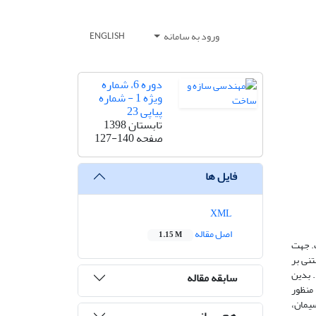
ورود به سامانه
ENGLISH
دوره 6، شماره
ویژه 1 - شماره
پیاپی 23
تابستان 1398
صفحه
127-140
فایل ها
XML
اصل مقاله
1.15 M
ت. جهت
نی بر
. بدین
سابقه مقاله
 منظور
آب به سیمان،
هم رسانی