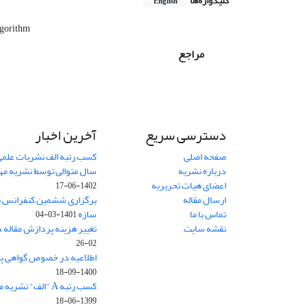
کلیدواژه‌ها
English
lgorithm
مراجع
دسترسی سریع
آخرین اخبار
صفحه اصلی
کسب رتبه الف نشریات علمی
درباره نشریه
سال متوالی توسط نشریه م
اعضای هیات تحریریه
1402-06-17
ارسال مقاله
برگزاری ششمین کنفرانس بی
تماس با ما
سازه
1401-03-04
نقشه سایت
تغییر هزینه پردازش مقاله 
02-26
اطلاعیه در خصوص گواهی پ
1400-09-18
کسب رتبه A "الف" نشریه مهندسی سازه و ساخت
1399-06-18