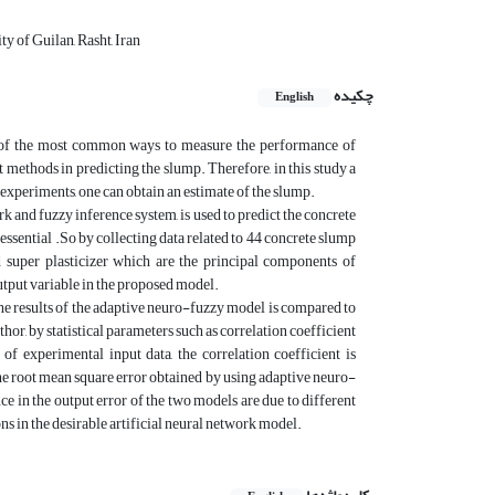
y of Guilan, Rasht, Iran
چکیده
English
e of the most common ways to measure the performance of
ent methods in predicting the slump. Therefore, in this study a
experiments, one can obtain an estimate of the slump.
k and fuzzy inference system, is used to predict the concrete
essential .So by collecting data related to 44 concrete slump
nd super plasticizer which are the principal components of
output variable in the proposed model.
the results of the adaptive neuro-fuzzy model is compared to
thor, by statistical parameters such as correlation coefficient
of experimental input data, the correlation coefficient is
 root mean square error obtained by using adaptive neuro-
 in the output error of the two models are due to different
 in the desirable artificial neural network model.