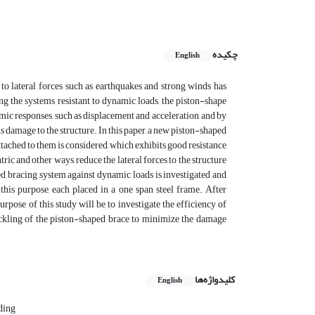
i
چکیده
English
t to lateral forces such as earthquakes and strong winds has
 the systems resistant to dynamic loads, the piston-shape
amic responses, such as displacement and acceleration, and by
us damage to the structure. In this paper, a new piston-shaped
ttached to them is considered, which exhibits good resistance
ric and other ways, reduce the lateral forces to the structure
ped bracing system against dynamic loads is investigated and
this purpose, each placed in a one span steel frame. After
rpose of this study will be to investigate the efficiency of
uckling of the piston-shaped brace to minimize the damage
کلیدواژه‌ها
English
ding