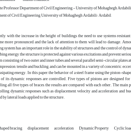
te Professor Department of Civil Engineering - University of Mohaghegh Ardabil
ent of Civil Engineering, University of Mohaghegh Ardabili: Ardabil,
tly, with the increase in the height of buildings, the need to use systems resistan
e more pronounced, and the lack of attention to them will lead to damage. Among
ng system has an important role in the stability of structures and the control of dyn
bing energy, the structure is protected against various excitations and prevent serio
m consisting of two outer and inner tubes and several parallel semi-circular plates a
mpression, tensile and buckling, and can be mounted in a variety of concentric, eccent
ssipating energy. In this paper, the behavior of a steel frame using the piston-sha
of its dynamic responses are controlled. Five types of pistons are designed for 
ing all five types of braces, the results are compared with each other. The main pu
olling dynamic responses such as displacement, velocity and acceleration and b
d by lateral loads applied to the structure.
haped bracing
displacement
acceleration
Dynamic Property
Cyclic loa