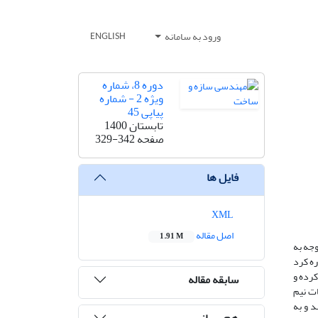
ورود به سامانه
ENGLISH
دوره 8، شماره
ویژه 2 - شماره
پیاپی 45
تابستان 1400
صفحه
329-342
فایل ها
XML
اصل مقاله
1.91 M
وجه به
ره کرد
کرده و
سابقه مقاله
ت نیم
 و به
هم رسانی