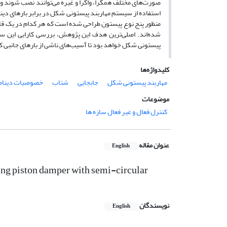
صورت‌های مختلف همگرا، واگرا و غیره می‌توانند نصب شوند و با ا
استفاده از سیستم مهاربند پیستونی شکل در برابر بار‌های دی
منظور پنج نوع پیستون طراحی شده است که هر کدام در یک قاب 
شده‌اند. اصلی‌ترین هدف این پژوهش، بررسی کارایی این س
پیستونی شکل خواهد بود تا آسیب‌های ناشی از بار‌های جانبی 
کلیدواژه‌ها
مهاربند پیستونی شکل
جابجایی
شتاب
خصوصیات دینام
موضوعات
کنترل فعال و غیر فعال سازه ها
عنوان مقاله
English
sing piston damper with semi-circular
نویسندگان
English