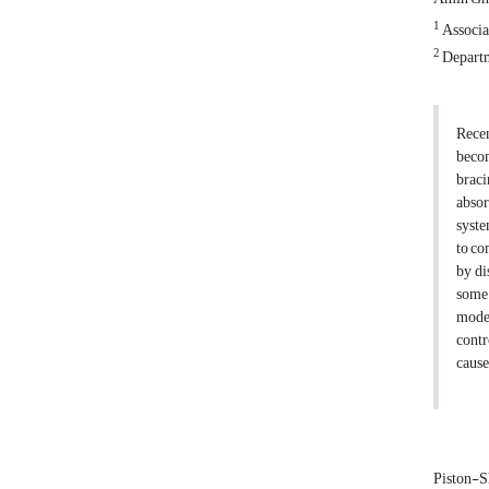
1
Associa
2
Departm
Recen
becom
braci
absor
syste
to co
by di
some 
model
contr
cause
Piston-S