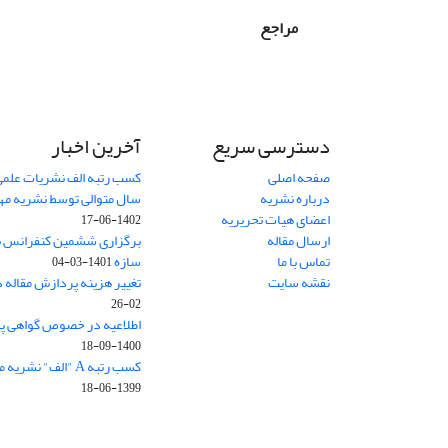
مراجع
دسترسی سریع
آخرین اخبار
صفحه اصلی
کسب رتبه الف نشریات علمی
درباره نشریه
سال متوالی توسط نشریه م
اعضای هیات تحریریه
1402-06-17
ارسال مقاله
برگزاری ششمین کنفرانس بی
تماس با ما
سازه
1401-03-04
نقشه سایت
تغییر هزینه پردازش مقاله 
02-26
اطلاعیه در خصوص گواهی پ
1400-09-18
کسب رتبه A "الف" نشریه مهندسی سازه و ساخت
1399-06-18