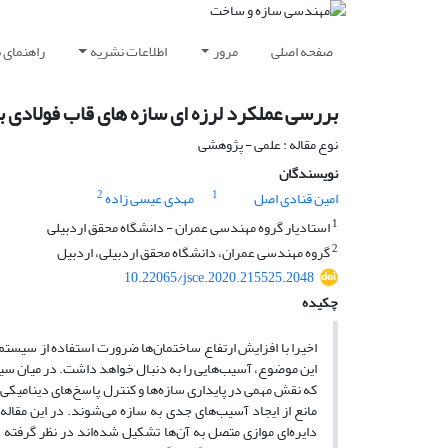
صفحه اصلی
مرور
اطلاعات نشریه
راهنمای 
بررسی عملکرد لرزه ای سازه های قاب فولادی با
نوع مقاله : علمی - پژوهشی
نویسندگان
2
1
امین قنادی اصل
مهدی عیسی زاده
1
استادیار گروه مهندسی عمران - دانشگاه محقق اردبیلی
2
گروه مهندسی عمران، دانشگاه محقق اردبیلی، اردبیل
10.22065/jsce.2020.215525.2048
چکیده
اخیرا با افزایش ارتفاع ساختمان‌ها ضرورت استفاده از سیستم‌ه
این موضوع، آسیب‌هایی را به دنبال خواهد داشت. در میان سیس
که نقش مهمی در پایداری سازه‌ها و کنترل پاسخ‌های دینامیکی ا
مانع از ایجاد آسیب‌های جدی به سازه می‌شوند. در این مقال
دایره‌ای موازی متصل به آن‌ها تشکیل شده‌اند در نظر گرفت