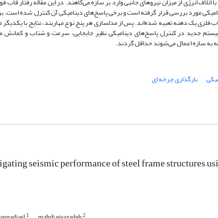
تلاف انرژی از میزان نیرو‌های جانبی وارد بر سازه می‌کاهند. در این مقاله رفتار قاب فول
نامیکی مورد بررسی قرار گرفته است و برخی پاسخ‌های دینامیکی آن کنترل شده است. بر
فلزی یک دهنه تعبیه شده‌اند. پس از مدلسازی هر پنج نوع مهاربند، نتایج با یکدیگر 
یستم جدید در کنترل پاسخ‌های دینامیکی نظیر جابجایی، سرعت و شتاب و کمانش مه
که به سازه اعمال می‌شوند حداقل گردند.
یکی
بارگذاری چرخه ای
igating seismic performance of steel frame structures u
1
2
annadiasl
mahdi eisazadeh