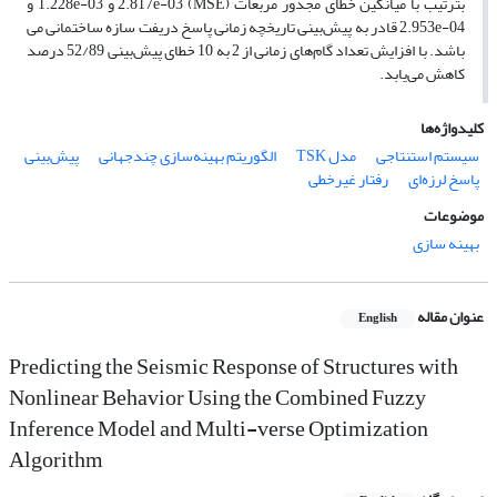
بترتیب با میانگین خطای مجذور مربعات (MSE) 2.817e-03 و 1.228e-03 و
2.953e-04 قادر به پیش‌بینی تاریخچه زمانی پاسخ دریفت سازه ساختمانی می
باشد. با افزایش تعداد گام‌های زمانی از 2 به 10 خطای پیش‌بینی 52/89 درصد
کاهش می‌یابد.
کلیدواژه‌ها
سیستم استنتاجی
مدل TSK
الگوریتم بهینه‌سازی چندجهانی
پیش‌بینی
پاسخ لرزه‌ای
رفتار غیرخطی
موضوعات
بهینه سازی
عنوان مقاله
English
Predicting the Seismic Response of Structures with
Nonlinear Behavior Using the Combined Fuzzy
Inference Model and Multi-verse Optimization
Algorithm