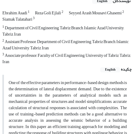
نویسندگان
English
1
2
2
Ebrahim Asadi
Reza Goli Ejlali
Seyyed Arash Mousavi Ghasemi
3
Siamak Talatahari
1
Department of Civil Engineering, Tabriz Branch, Islamic Azad University,
Tabriz, Iran
2
Assistant Professor, Department of Civil Engineering, Tabriz Branch, Islamic
Azad University, Tabriz, Iran
3
Associate professor, Faculty of Civil Engineering, University of Tabriz, Tabriz,
Iran
چکیده
English
One of the effective parameters in performance-based design methods is
the determination of lateral displacement demand. Due to the existence
of uncertainties in the parameters of analytical models such as
mechanical properties of structures and model simplifications, accurate
calculation of structural responses is associated with complexities. The
use of training-based prediction methods can be a good alternative to
accurate analysis in assessing the seismic behavior of a building
structure. In this paper, an efficient training approach for modeling and
predicting the response of building structures with nonlinear behavior is