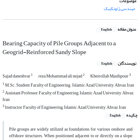
موضوعات
مهندسی ژئوتکینک
عنوان مقاله
English
Bearing Capacity of Pile Groups Adjacent to a
Geogrid-Reinforced Sandy Slope
نویسندگان
English
1
2
3
Sajad daneshvar
reza Mohammad ali nejad
Kheirollah Masihpour
1
M.Sc. Student, Faculty of Engineering, , Islamic Azad University, Ahvaz, Iran
2
Assistant Professor, Faculty of Engineering,, Islamic Azad University, Ahvaz,
Iran
3
Instructor, Faculty of Engineering,, Islamic Azad University, Ahvaz, Iran
چکیده
English
Pile groups are widely utilized as foundations for various onshore and
offshore structures. When positioned adjacent to or directly on a slope,