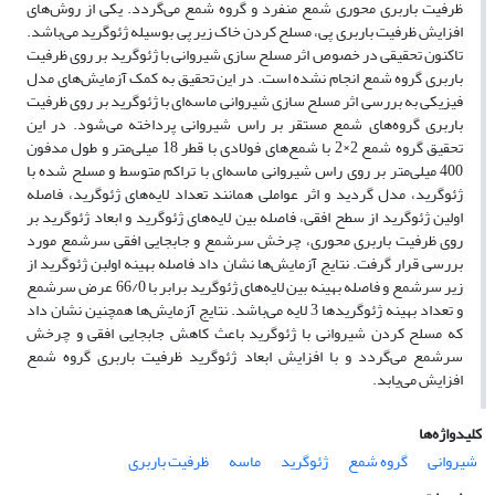
ظرفیت باربری محوری شمع منفرد و گروه شمع می‌گردد. یکی از روش‌های
افزایش ظرفیت باربری پی، مسلح کردن خاک زیر پی بوسیله ژئوگرید می‌باشد.
تاکنون تحقیقی در خصوص اثر مسلح سازی شیروانی با ژئوگرید بر روی ظرفیت
باربری گروه شمع انجام نشده است. در این تحقیق به کمک آزمایش‌های مدل
فیزیکی به بررسی اثر مسلح سازی شیروانی ماسه‌ای با ژئوگرید بر روی ظرفیت
باربری گروه‌های شمع مستقر بر راس شیروانی پرداخته می‌شود. در این
تحقیق گروه شمع 2×2 با شمع‌های فولادی با قطر 18 میلی‌متر و طول مدفون
400 میلی‌متر بر روی راس شیروانی ماسه‌ای با تراکم متوسط و مسلح شده با
ژئوگرید، مدل گردید و اثر عواملی همانند تعداد لایه‌های ژئوگرید، فاصله
اولین ژئوگرید از سطح افقی، فاصله بین لایه‌های ژئوگرید و ابعاد ژئوگرید بر
روی ظرفیت باربری محوری، چرخش سرشمع و جابجایی افقی سرشمع مورد
بررسی قرار گرفت. نتایج آزمایش‌ها نشان داد فاصله بهینه اولبن ژئوگرید از
زیر سرشمع و فاصله بهینه بین لایه‌های ژئوگرید برابر با 66/0 عرض سرشمع
و تعداد بهینه ژئوگرید‌ها 3 لایه می‌باشد. نتایج آزمایش‌ها همچنین نشان داد
که مسلح کردن شیروانی با ژئوگرید باعث کاهش جابجایی افقی و چرخش
سرشمع می‌گردد و با افزایش ابعاد ژئوگرید ظرفیت باربری گروه شمع
افزایش می‌یابد.
کلیدواژه‌ها
شیروانی
گروه شمع
ژئوگرید
ماسه
ظرفیت باربری