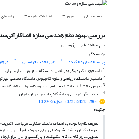
صفحه اصلی
مرور
اطلاعات نشریه
راهنمای 
بررسی بهبود نظم هندسی سازه فضاکارآتی‌سن
نوع مقاله : علمی - پژوهشی
نویسندگان
2
1
پریسا همتیان دهکردی
علی محدث خراسانی
مرجان
1
دانشجوی دکتری، گروه ریاضی، دانشگاه پیام نور، تهران، ایران
2
دانشیار دانشکده ریاضی و علوم کامپیوتر، دانشگاه صنعتی امیرکبیر
3
مدرس دانشگاه ، دانشکده ریاضی و علوم کامپیوتر، دانشگاه صنعتی
4
استادیار،گروه ریاضی، دانشگاه پیام نور، تهران، ایران
10.22065/jsce.2023.368513.2966
چکیده
تعریف نظم با توجه به اهداف مختلف متفاوت می‌باشد. اکثریت م
تقریباً یکسان باشد. شیوه‌هایی برای بهبود نظم فرمهای سازه
تصویرسازی گام به گام، تکنیک‌های بازگشتی و ... را برای ایج