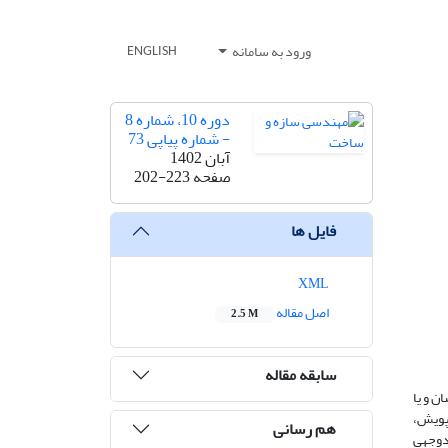
ورود به سامانه
ENGLISH
دوره 10، شماره 8
- شماره پیاپی 73
آبان 1402
صفحه
202-223
فایل ها
XML
اصل مقاله
2.5 M
سابقه مقاله
ن و یا
اپویش،
هم رسانی
ندوجهی