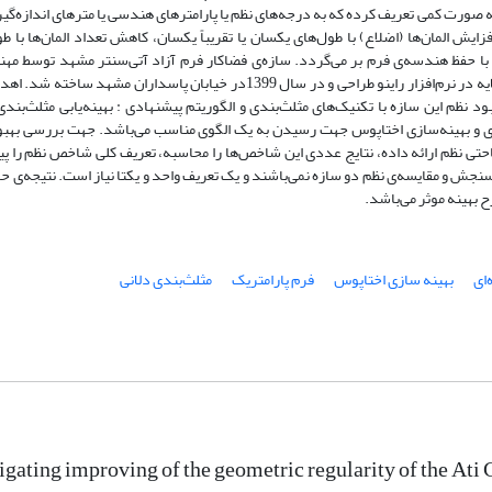
ه صورت کمی تعریف کرده که به درجه‌های نظم یا پارامترهای هندسی یا مترهای اندازه‌گی
 المان‌ها (اضلاع) با طول‌های یکسان یا تقریباً یکسان، کاهش تعداد المان‌ها با ط
) با حفظ هندسه‌ی فرم بر می‌گردد. سازه‌ی فضاکار فرم آزاد آتی‌سنتر مشهد توسط مه
شرکت سازه‌های فضاکار افق نور به وسیله‌ی یک شبکه‌ی تک لایه در نرم‌افزار راینو طراحی و در سال 1399در خیابان پاسداران مشهد س
ظم این سازه با تکنیک‌های مثلث‌بندی و الگوریتم پیشنهادی : بهینه‌یابی مثلث‌بندی
یش دایره‌ای و بهینه‌سازی اختاپوس جهت رسیدن به یک الگوی مناسب می‌باشد. جهت بررسی بهب
احتی نظم ارائه داده، نتایج عددی این شاخص‌ها را محاسبه، تعریف کلی شاخص نظم را پ
سنجش و مقایسه‌ی نظم دو سازه نمی‌باشند و یک تعریف واحد و یکتا نیاز است. نتیجه‌ی ح
 بهینه موثر می‌باشد.
‌ای
بهینه سازی اختاپوس
فرم پارامتریک
مثلث‌بندی دلانی
igating improving of the geometric regularity of the At