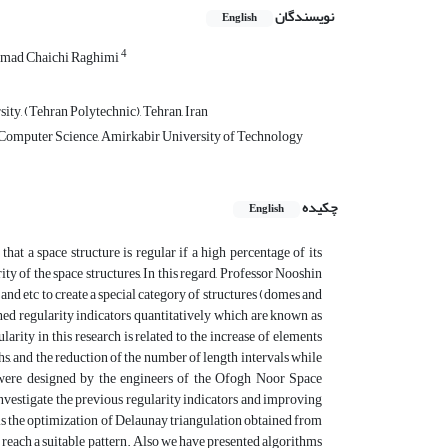
نویسندگان
English
4
ad Chaichi Raghimi
ty, (Tehran Polytechnic), Tehran, Iran
Computer Science, Amirkabir University of Technology
چکیده
English
that a space structure is regular if a high percentage of its
ty of the space structures, In this regard, Professor Nooshin
and etc to create a special category of structures (domes and
ned regularity indicators quantitatively which are known as
rity in this research is related to the increase of elements
s, and the reduction of the number of length intervals while
 were designed by the engineers of the Ofogh Noor Space
nvestigate the previous regularity indicators and improving
 is the optimization of Delaunay triangulation obtained from
 reach a suitable pattern. Also we have presented algorithms