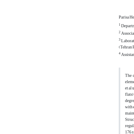
Parisa H
1
Departm
2
Associat
3
Laborat
(Tehran P
4
Assistan
The d
eleme
et al
flats
degre
with 
maint
Struc
regul
176 r