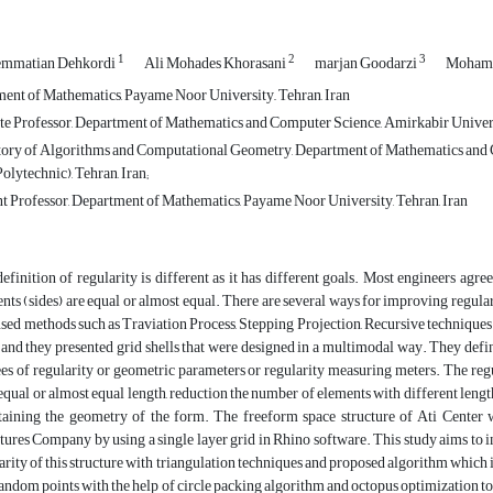
1
2
3
emmatian Dehkordi
Ali Mohades Khorasani
marjan Goodarzi
Mohamm
ent of Mathematics, Payame Noor University,, Tehran, Iran
e Professor, Department of Mathematics and Computer Science, Amirkabir Universi
ory of Algorithms and Computational Geometry, Department of Mathematics and 
olytechnic), Tehran, Iran;
t Professor, Department of Mathematics, Payame Noor University, Tehran, Iran
efinition of regularity is different as it has different goals. Most engineers agree 
nts (sides) are equal or almost equal. There are several ways for improving regulari
 used methods such as Traviation Process, Stepping Projection, Recursive techniques 
) and they presented grid shells that were designed in a multimodal way. They defi
es of regularity or geometric parameters or regularity measuring meters. The regula
equal or almost equal length, reduction the number of elements with different length
aining the geometry of the form. The freeform space structure of Ati Center
tures Company by using a single layer grid in Rhino software. This study aims to i
arity of this structure with triangulation techniques and proposed algorithm which
andom points with the help of circle packing algorithm and octopus optimization to