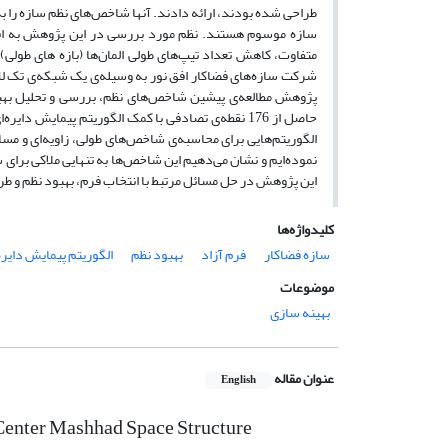
طراحی شده بودند، ارائه دادند. آنها شاخص‌های نظم سازه را ب
سازه موسوم هستند. نظم مورد بررسی در این پژوهش به افزایش
متفاوت، کاهش تعداد تیپ‌های طولی المان‌ها (بازه های طولی
پژوهش مطالعه‌ی پیشین شاخص‌های نظم، بررسی و تحلیل بهبود ن
حاصل از 176 نقطه‌ی تصادفی با کمک الگوریتم پیما
الگوریتم‌هایی برای محاسبه‌ی شاخص‌های طولی، زاویه‌ای و مس
نموده‌ایم و نشان می‌دهیم این شاخص‌ها به تنهایی ملاکی برای 
این پژوهش در حل مسائل مرتبط با انتخاب فرم، بهبود نظم و طرح
کلیدواژه‌ها
سازه فضاکار
فرم آزاد
بهبود نظم
الگوریتم پیمایش دایره
موضوعات
بهینه سازی
عنوان مقاله
English
i Center Mashhad Space Structure