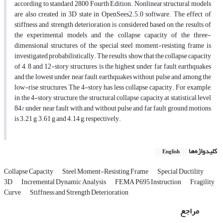
according to standard 2800 Fourth Edition. Nonlinear structural models
are also created in 3D state in OpenSees2.5.0 software. The effect of
stiffness and strength deterioration is considered based on the results of
the experimental models and the collapse capacity of the three-
dimensional structures of the special steel moment-resisting frame is
investigated probabilistically. The results show that the collapse capacity
of 4, 8 and 12-story structures is the highest under far fault earthquakes
and the lowest under near fault earthquakes without pulse and among the
low-rise structures, The 4-story has less collapse capacity. For example,
in the 4-story structure, the structural collapse capacity at statistical level
84% under near fault with and without pulse and far fault ground motions
is 3.21 g, 3.61 g and 4.14 g, respectively.
کلیدواژه‌ها
English
Collapse Capacity
Steel Moment-Resisting Frame
Special Ductility
3D
Incremental Dynamic Analysis
FEMA P695 Instruction
Fragility
Curve
Stiffness and Strength Deterioration
مراجع