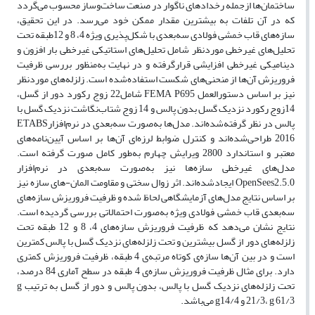
ساختمان‌ها ازجمله رخدادهای ناگوار در صنعت ساخت‌وساز محسوب می‌گردد
که در آن تلفات به بیشترین مقدار ممکن خود می‌رسد. در این تحقیق،
سازه‌های قاب خمشی فولادی سه‌بعدی با شکل‌پذیری ویژه 4، 8 و 12طبقه تحت
تحلیل‌های غیرخطی موردنظر شامل تحلیل‌های استاتیکی غیرخطی بار افزون و
دینامیکی غیرخطی افزایشی قرارگرفته و در نهایت به‌منظور بررسی ظرفیت
فروریزش آن‌ها از منحنی‌های شکست استفاده‌شده است. زلزله‌های موردنظر
نیز بر اساس دستورالعمل FEMA P695 شامل22 زوج رکورد دور از گسل،
14زوج رکورد نزدیک گسل بدون پالس و 14 زوج شتاب‌نگاشت نزدیک گسل با
پالس در نظر گرفته‌شده‌اند. مدل‌ها به‌صورت سه‌بعدی در نرم‌افزارETABS
2016 طراحی‌شده‌اند و کنترل ضوابط لرزه‌ای آن‌ها بر اساس آیین‌نامه‌های
معتبر و استاندارد 2800 ویرایش چهارم به‌طور کامل صورت گرفته است.
مدل‌های غیرخطی سازه‌ها نیز به‌صورت سه‌بعدی در نرم‌افزار‌‌
OpenSees2.5.0 ایجادشده‌اند. اثر زوال سختی و مقاومت الما‌ن-های سازه نیز
بر اساس نتایج مدل‌های آزمایشگاهی لحاظ شده و ظرفیت فروریزش سازه‌های
سه‌بعدی قاب‌ خمشی فولادی ویژه به‌صورت احتمالاتی بررسی گردیده است.
نتایج نشان می‌دهد که ظرفیت فروریزش سازه‌های 4، 8 و 12 طبقه تحت
زلزله‌های دور از گسل بیشترین و تحت زلزله‌های نزدیک گسل با پالس کمترین
است و در بین آن‌ها سازه‌ی کوتاه مرتبه‌ی 4 طبقه، ظرفیت فروریزش کمتری
دارد. برای مثال ظرفیت فروریزش سازه‌ی 4 طبقه در سطح آماری 84 درصد،
تحت زلزله‌های نزدیک گسل با پالس، بدون پالس و دور از گسل به ترتیب g
21/3، g 61/3 و‌ g14/4 می‌باشد.