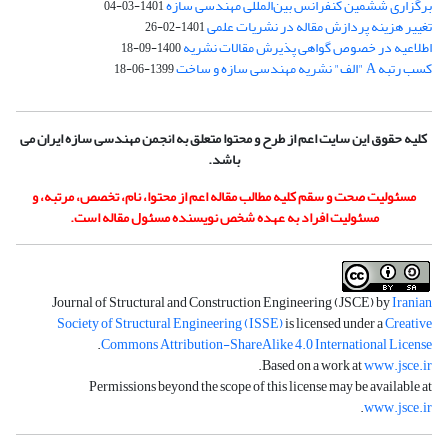
برگزاری ششمین کنفرانس بین‌المللی مهندسی سازه
1401-03-04
تغییر هزینه پردازش مقاله در نشریات علمی
1401-02-26
اطلاعیه در خصوص گواهی پذیرش مقالات نشریه
1400-09-18
کسب رتبه A "الف" نشریه مهندسی سازه و ساخت
1399-06-18
کلیه حقوق این سایت اعم از طرح و محتوا متعلق به انجمن مهندسی سازه ایران می
باشد.
مسئولیت صحت و سقم کلیه مطالب مقاله اعم از محتوا، نام، تخصص، مرتبه، و
مسئولیت افراد به عهده شخص نویسنده مسئول مقاله است.
Journal of Structural and Construction Engineering (JSCE) by
Iranian
Society of Structural Engineering (ISSE)
is licensed under a
Creative
.
Commons Attribution-ShareAlike 4.0 International License
.
Based on a work at
www.jsce.ir
Permissions beyond the scope of this license may be available at
.
www.jsce.ir