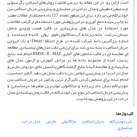
است.ازاین رو، در این مقاله به بررسی قابلیت روش‌های اسپلاین رگرسیونی
چندمتغیره تطبیقی و مدل درختی در مدلسازی و پیش‌بینی جریان اسلامپ بتن
خودتراکم می-پردازد.برای این منظور،تعداد 117 داده مختلف از مقالات معتبر
به چاپ رسیده جمع آوری و در این پژوهش مورد استفاده قرار گرفت.اطلاعات
مورد استفاده در مدل های پیش‌نهادی در قالب هشت ورودی شامل
سیمان،درشت دانه،ریزدانه،آب،متاکائولن،فوق روان کننده،چسباننده و
اندازه بزرگترین دانه شرکت کننده در طرح اختلاط (Dmax) و یک خروجی
جریان اسلامپ دسته بندی شد.برای ارزیابی دقت مدل‌های پیشنهادی، مطالعه
ای مقایسه ای در قالب شاخص های آماری RMSE، R ، MAE انجام شد.نتایج
بدست آمده از مجموعه داده ها در مراحل آموزش و آزمون مدل های
پیش‌نهادی و مقایسه آنها با نتایج آزمایشگاهی پتانسیل بالای دو روش مارس و
مدل درخت را در پیش‌بینی خواص بتن با دقت نشان می‌ دهد.آنالیز حساسیت
انجام شده برای مشخص کردن تاثیرگزار ترین پارامتر در جریان اسلامپ بتن
خودتراکم نشان داد ریزدانه و متاکائولن موثرترین متغیر‌ها درمدلسازی و
پیش‌بینی جریان اسلامپ این نوع بتن خودتراکم در قالب روش‌ پیشنهادی مدل
درخت در این پژوهش بوده است.
کلیدواژه‌ها
بتن خودتراکم
جریان اسلامپ
متاکائولن
مارس
مدل درخت
مدلسازی