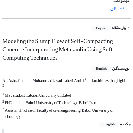
موضوعات
بهینه سازی
عنوان مقاله
English
Modeling the Slump Flow of Self-Compacting
Concrete Incorporating Metakaolin Using Soft
Computing Techniques
نویسندگان
English
1
2
Ali Ashrafian
Mohammad Javad Taheri Amiri
farshidreza haghighi
3
1
MSc student, Tababri University of Babol
2
PhD student, Babol University of Technology, Babol, Iran
3
Assistant Professor, faculty of civil engineering, Babol University of
technology
چکیده
English