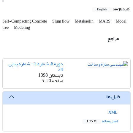
کلیدواژه‌ها
English
Self-Compacting Concrete
Slum flow
Metakaolin
MARS
Model
tree
Modeling
مراجع
دوره 6، شماره 2 - شماره پیاپی
24
تابستان 1398
صفحه
5-20
فایل ها
XML
اصل مقاله
1.75 M