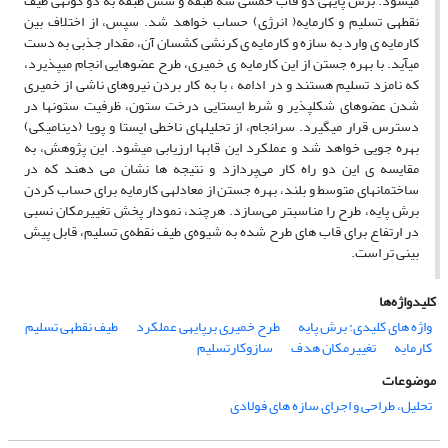
می‎شود. برش پایه‎ی دو قاب‎ خمشی سه طبقه و شش طبقه به دو گونه‎ی طیف
نقطه‎ی تسلیم و کارمایه( انرژی) حساب خواهد شد. سپس، از اختلاف بین
کارمایه ی‎ وارد به سازه و کارمایه ی کرنشی کشسان آن، مقدار جذبی به دست
می‎آید. با بهره جستن از این کارمایه ی خمیری، طرح عضوهایی انجام می‎پذیرد،
که نامزد تسلیم هستند و در ادامه ، با به کار بردن نیروهای ناشی از خمیری
شدن عضوهای شکل‎پذیر و شرط ایستایی درخت ستون، ظرفیت ستون‎ها در
دسترس قرار می‎گیرد. سرانجام، از تحلیل‎های ناخطی ایستا و پویا (دینامیکی)
بهره جویی خواهد شد و عملکرد این قاب‎ها ارزیابی می‎شود. این پژوهش، به
مقایسه ی این دو راه کار می‌پردازد و نتیجه ها نشان می دهند که در
ساختمان‎های متوسط و بلند، بهره جستن از معادله‎ی کارمایه برای حساب کردن
برش پایه‎، طرح را مناسبتر می‌سازد. هرچند، نمودار پخش تغییرمکان نسبی
در ارتفاع برای قاب های طرح شده به شیوه‌‌‌ی طیف نقطه‌ی تسلیم، قابل پیش
بینی تر است.
کلیدواژه‌ها
واژه های کلیدی: برش پایه
طرح خمیری برپایه‎ی عملکرد
طیف نقطه‎ی تسلیم
کارمایه
تغییرمکان هدف
سازوکارتسلیم
موضوعات
تحلیل، طراحی و اجرای سازه های فولادی