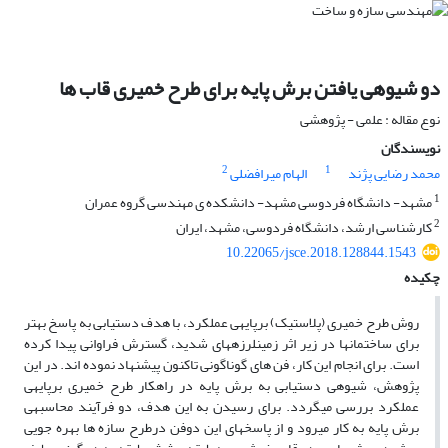
دو شیوه‎ی یافتن برش پایه‎ برای طرح خمیری قاب ها
نوع مقاله : علمی - پژوهشی
نویسندگان
2
1
محمد رضایی پژند
الهام میرافضلی
1
مشهد- دانشگاه فردوسی مشهد- دانشکده ی مهندسی گروه عمران
2
کارشناسی ارشد، دانشگاه فردوسی، مشهد، ایران
10.22065/jsce.2018.128844.1543
چکیده
روش طرح خمیری (پلاستیک) برپایه‎ی عملکرد، با هدف دستیابی به پاسخ بهتر
برای ساختمان‎ها در زیر اثر زمین‎لرزه‎های شدید، گسترش فراوانی پیدا کرده
است. برای انجام این کار، فن های گوناگونی تاکنون پیشنهاد نموده اند. در این
پژوهش، شیوه‎‎ی دستیابی به برش پایه در راه‎کار طرح خمیری برپایه‎ی
عملکرد بررسی می‎گردد. برای رسیدن به این هدف، دو فرآیند محاسبه‎ی
برش پایه به کار می‎رود و از پاسخ‎های این دوفن درطرح سازه ها بهره جویی