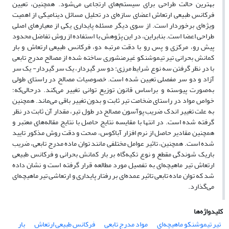
بهترین حالت طراحی برای سیستم‌های ارتجاعی می‌شود. همچنین، تعیین
فرکانس طبیعی ارتعاش اعضای سازه‌ای در تحلیل مسائل دینامیکی از اهمیت
ویژه‌ای برخوردار است. از سوی دیگر مسئله پایداری یکی از معیارهای اصلی
طراحی اعضا است. بنابراین، در این پژوهش با استفاده از روش تفاضل محدود
پیش رو، مرکزی و پس رو با دقت مرتبه دو، فرکانس طبیعی ارتعاش و بار
کمانش بحرانی تیر تیموشنکو غیرمنشوری ساخته ‌شده از مصالح مدرج تابعی
با در نظر گرفتن سه نوع شرایط مرزی: دو سر گیردار، یک سر گیردار- یک سر
آزاد و دو سر مفصلی تعیین شده است. خصوصیات مصالح در راستای طولی
به‌صورت پیوسته و براساس قانون توزیع توانی تغییر می‌کند. درحالی‌که؛
خواص مواد در راستای ضخامت تیر ثابت و بدون تغییر باقی می‌ماند. همچنین
به علت تغییر اندک ضریب پوآسون مصالح در طول تیر، مقدار آن ثابت در نظر
گرفته شده است. در انتها با مقایسه نتایج حاصل با نتایج مقاله‌های معتبر و
همچنین مقادیر حاصل از نرم افزار آباکوس، صحت و دقت روش مذکور تایید
شده است. همچنین، تاثیر عوامل مختلفی مانند توان ماده مدرج تابعی، ضریب
باریک شوندگی مقطع و نوع تکیه‌گاه بر بار کمانش بحرانی و فرکانس طبیعی
ارتعاش تیر ماهیچه‌ای به تفصیل مورد مطالعه قرار گرفته است و نشان داده
شد که توان ماده تابعی تاثیر عمده‌ای بر رفتار پایداری و ارتعاشی تیر ماهیچه‌ای
می‌گذارد.
کلیدواژه‌ها
تیر تیموشنکو ماهیچه‌ای
مواد مدرج تابعی
فرکانس طبیعی ارتعاش
بار