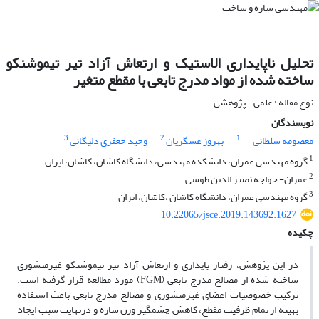
تحلیل ناپایداری الاستیک و ارتعاش آزاد تیر تیموشنکو
ساخته ‌شده از مواد مدرج تابعی با مقطع متغیر
نوع مقاله : علمی - پژوهشی
نویسندگان
3
2
1
معصومه سلطانی
بهروز عسگریان
وحید جعفری دلیگانی
1
گروه مهندسی عمران، دانشکده مهندسی، دانشگاه کاشان، کاشان، ایران
2
عمران- خواجه نصیر الدین طوسی
3
گروه مهندسی عمران، دانشگاه کاشان ،کاشان، ایران
10.22065/jsce.2019.143692.1627
چکیده
در این پژوهش، رفتار پایداری و ارتعاش آزاد تیر تیموشنکو غیرمنشوری
ساخته شده از مصالح مدرج تابعی (FGM) مورد مطالعه قرار گرفته است.
ترکیب خصوصیات اعضای غیرمنشوری و مصالح مدرج تابعی باعث استفاده
بهینه از تمام ظرفیت مقطع، کاهش چشمگیر وزن سازه و درنهایت سبب ایجاد