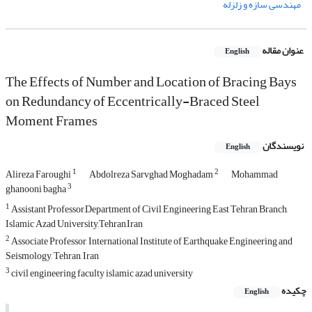
مهندسی سازه و زلزله
عنوان مقاله
English
The Effects of Number and Location of Bracing Bays
on Redundancy of Eccentrically-Braced Steel
Moment Frames
نویسندگان
English
1
2
Alireza Faroughi
Abdolreza Sarvghad Moghadam
Mohammad
3
ghanooni bagha
1
Assistant Professor,Department of Civil Engineering East Tehran Branch,
Islamic Azad University,Tehran,Iran
2
Associate Professor, International Institute of Earthquake Engineering and
Seismology, Tehran, Iran
3
civil engineering faculty islamic azad university
چکیده
English