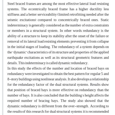
Steel braced frames are among the most effective lateral load resisting
systems. The eccentrically braced frame has a higher ductility, less
stiffness, and a better serviceability (limited retrofitting needed after the
seismic excitations) compared to concentrically braced ones. Static
indeterminacy is generally considered as the number of extra constraints
or members in a structural system. In other words, redundancy is the
ability of a structure to keep its stability after the onset of the failure or
removal of its lateral load resisting elements, preventing it from collapse
in the initial stages of loading. The redundancy of a system depends on
the “dynamic” characteristics of its structure and properties of the applied
earthquake excitations as well as its structural geometric features and
details. This indeterminacy is called dynamic redundancy.
In this study, the effects of the number and location of braced bays on
redundancy were investigated to obtain the best pattern for regular 5 and
8-story buildings using nonlinear analysis. It also develops a relationship
for the redundancy factor of the dual structural systems. Results show
that position of braced bays is more effective on redundancy than the
number of bays. It is also concluded that the building’s height affects the
required number of bracing bays. The study also showed that the
dynamic redundancy is different from the over-strength. According to
the results of this research, for dual structural systems, it is recommended