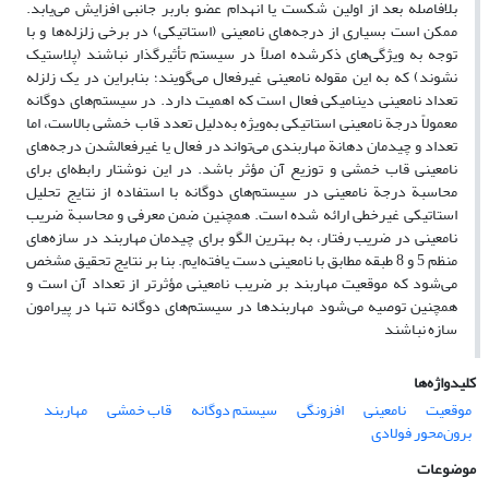
بلافاصله بعد از اولین شکست یا انهدام عضو باربر جانبی افزایش می‌یابد.
ممکن است بسیاری از درجه‌های نامعینی (استاتیکی) در برخی زلزله‌ها و با
توجه به ویژگی‌های ذکرشده اصلاً در سیستم تأثیرگذار نباشند (پلاستیک
نشوند) که به این مقوله نامعینی غیرفعال می‌گویند؛ بنابراین در یک زلزله
تعداد نامعینی دینامیکی فعال است که اهمیت دارد. در سیستم‌های دوگانه
معمولاً درجة نامعینی استاتیکی به‌ویژه به‌دلیل تعدد قاب خمشی بالاست، اما
تعداد و چیدمان دهانة مهاربندی می‌تواند در فعال یا غیرفعالشدن درجه‌های
نامعینی قاب خمشی و توزیع آن مؤثر باشد. در این نوشتار رابطه‌ای برای
محاسبة درجة نامعینی در سیستم‌های دوگانه با استفاده از نتایج تحلیل
استاتیکی غیرخطی ارائه شده است. همچنین ضمن معرفی و محاسبة ضریب
نامعینی در ضریب رفتار، به بهترین الگو برای چیدمان مهاربند در سازه‌های
منظم 5 و 8 طبقه مطابق با نامعینی دست یافته‌ایم. بنا بر نتایج تحقیق مشخص
می‌شود که موقعیت مهاربند بر ضریب نامعینی مؤثرتر از تعداد آن است و
همچنین توصیه می‌شود مهاربندها در سیستم‌های دوگانه تنها در پیرامون
سازه نباشند
کلیدواژه‌ها
موقعیت
نامعینی
افزونگی
سیستم دوگانه
قاب خمشی
مهاربند
برون‌محور فولادی
موضوعات