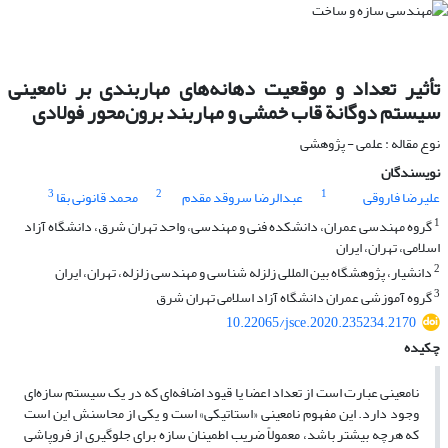
تأثیر تعداد و موقعیت دهانه‌های مهاربندی بر نامعینی
سیستم دوگانة قاب خمشی و مهاربند برون‌محور فولادی
نوع مقاله : علمی - پژوهشی
نویسندگان
3
2
1
علیرضا فاروقی
عبدالرضا سروقد مقدم
محمد قانونی بقا
1
گروه مهندسی عمران، دانشکده فنی و مهندسی، واحد تهران شرق، دانشگاه آزاد
اسلامی، تهران، ایران
2
دانشیار، پژوهشگاه بین المللی زلزله شناسی و مهندسی زلزله، تهران، ایران
3
گروه آموزشی عمران دانشگاه آزاد اسلامی تهران شرق
10.22065/jsce.2020.235234.2170
چکیده
نامعینی عبارت است از تعداد اعضا یا قیود اضافه‌ای که در یک سیستم سازه‌ای
وجود دارد. این مفهوم نامعینی «استاتیکی» است و یکی از محاسنش این است
که هرچه بیشتر باشد، معمولاً ضریب اطمینان سازه برای جلوگیری از فروپاشی