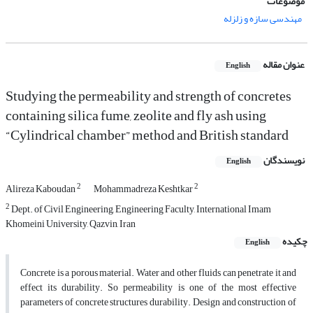
موضوعات
مهندسی سازه و زلزله
عنوان مقاله
English
Studying the permeability and strength of concretes
containing silica fume, zeolite and fly ash using
“Cylindrical chamber” method and British standard
نویسندگان
English
2
2
Alireza Kaboudan
Mohammadreza Keshtkar
2
Dept. of Civil Engineering, Engineering Faculty, International Imam
Khomeini University, Qazvin, Iran
چکیده
English
Concrete is a porous material. Water and other fluids can penetrate it and
effect its durability. So permeability is one of the most effective
parameters of concrete structures durability. Design and construction of