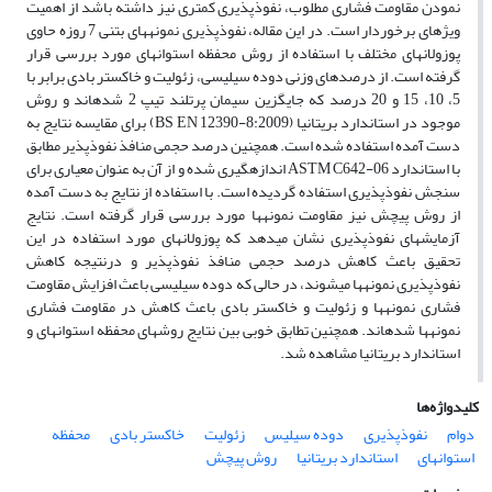
نمودن مقاومت فشاری مطلوب، نفوذپذیری کمتری نیز داشته باشد از اهمیت
ویژه‎ای برخوردار است. در این مقاله، نفوذپذیری نمونه‎های بتنی 7 روزه حاوی
پوزولان‎های مختلف با استفاده از روش محفظه استوانه‎ای مورد بررسی قرار
گرفته است. از درصدهای وزنی دوده سیلیسی، زئولیت و خاکستر بادی برابر با
5، 10، 15 و 20 درصد که جایگزین سیمان پرتلند تیپ 2 شده‎اند و روش
موجود در استاندارد بریتانیا (BS EN 12390-8:2009) برای مقایسه نتایج به
دست آمده استفاده شده است. همچنین درصد حجمی منافذ نفوذپذیر مطابق
با استاندارد ASTM C642-06 اندازه‎گیری شده و از آن به عنوان معیاری برای
سنجش نفوذپذیری استفاده گردیده است. با استفاده از نتایج به دست آمده
از روش پیچش نیز مقاومت نمونه‎ها مورد بررسی قرار گرفته است. نتایج
آزمایش‎های نفوذپذیری نشان می‎دهد که پوزولان‎های مورد استفاده در این
تحقیق باعث کاهش درصد حجمی منافذ نفوذپذیر و درنتیجه کاهش
نفوذپذیری نمونه‎ها می‎شوند، در حالی که دوده سیلیسی باعث افزایش مقاومت
فشاری نمونه‎ها و زئولیت و خاکستر بادی باعث کاهش در مقاومت فشاری
نمونه‎ها شده‎اند. همچنین تطابق خوبی بین نتایج روش‎های محفظه استوانه‎ای و
استاندارد بریتانیا مشاهده شد.
کلیدواژه‌ها
دوام
نفوذپذیری
دوده سیلیس
زئولیت
خاکستر بادی
محفظه
استوانه‎ای
استاندارد بریتانیا
روش پیچش