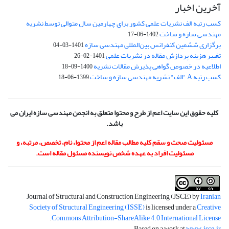
آخرین اخبار
کسب رتبه الف نشریات علمی کشور برای چهارمین سال متوالی توسط نشریه
مهندسی سازه و ساخت
1402-06-17
برگزاری ششمین کنفرانس بین‌المللی مهندسی سازه
1401-03-04
تغییر هزینه پردازش مقاله در نشریات علمی
1401-02-26
اطلاعیه در خصوص گواهی پذیرش مقالات نشریه
1400-09-18
کسب رتبه A "الف" نشریه مهندسی سازه و ساخت
1399-06-18
کلیه حقوق این سایت اعم از طرح و محتوا متعلق به انجمن مهندسی سازه ایران می
باشد.
مسئولیت صحت و سقم کلیه مطالب مقاله اعم از محتوا، نام، تخصص، مرتبه، و
مسئولیت افراد به عهده شخص نویسنده مسئول مقاله است.
Journal of Structural and Construction Engineering (JSCE) by
Iranian
Society of Structural Engineering (ISSE)
is licensed under a
Creative
.
Commons Attribution-ShareAlike 4.0 International License
.
Based on a work at
www.jsce.ir