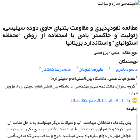
مطالعه نفوذپذیری و مقاومت بتن‎های حاوی دوده سیلیسی،
زئولیت و خاکستر بادی با استفاده از روش ”محفظه
استوانه‎ای“ و استاندارد بریتانیا
نوع مقاله : علمی - پژوهشی
نویسندگان
2
2
1
محمود نادری
علیرضا کبودان
محمدرضا کشتکار
1
عضو هیات علمی، دانشگاه بین المللی امام خمینی (ره)
2
گروه عمران، دانشکده فنی و مهندسی، دانشگاه بین المللی امام خمینی (ره)، قزوین،
ایران
10.22065/jsce.2018.128891.1545
چکیده
بتن یک ماده متخلخل می‎باشد. آب و سیالات دیگر می‎توانند به داخل منافذ آن
نفوذکرده و دوام آن را تحت تأثیر قرار دهند. لذا نفوذپذیری یکی از مهمترین
عوامل مؤثر در دوام سازه‎های بتنی می‎باشد. طرح و ساخت بتنی که ضمن تأمین