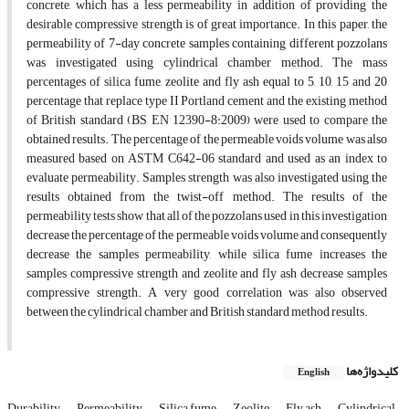
concrete, which has a less permeability in addition of providing the
desirable compressive strength is of great importance. In this paper, the
permeability of 7-day concrete samples containing different pozzolans
was investigated using cylindrical chamber method. The mass
percentages of silica fume, zeolite and fly ash equal to 5, 10, 15 and 20
percentage that replace type II Portland cement and the existing method
of British standard (BS EN 12390-8:2009) were used to compare the
obtained results. The percentage of the permeable voids volume was also
measured based on ASTM C642-06 standard and used as an index to
evaluate permeability. Samples strength was also investigated using the
results obtained from the twist-off method. The results of the
permeability tests show that all of the pozzolans used in this investigation
decrease the percentage of the permeable voids volume and consequently
decrease the samples permeability, while silica fume increases the
samples compressive strength and zeolite and fly ash decrease samples
compressive strength. A very good correlation was also observed
between the cylindrical chamber and British standard method results.
کلیدواژه‌ها
English
Durability
Permeability
Silica fume
Zeolite
Fly ash
Cylindrical