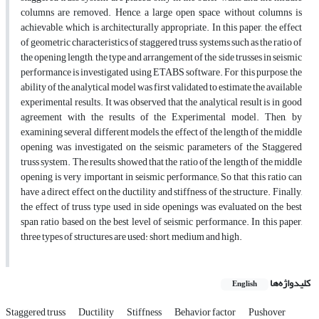
columns are removed. Hence, a large open space without columns is
achievable, which is architecturally appropriate. In this paper, the effect
of geometric characteristics of staggered truss systems such as the ratio of
the opening length, the type and arrangement of the side trusses in seismic
performance is investigated using ETABS software. For this purpose, the
ability of the analytical model was first validated to estimate the available
experimental results. It was observed that the analytical result is in good
agreement with the results of the Experimental model. Then, by
examining several different models, the effect of the length of the middle
opening was investigated on the seismic parameters of the Staggered
truss system. The results showed that the ratio of the length of the middle
opening is very important in seismic performance; So that this ratio can
have a direct effect on the ductility and stiffness of the structure. Finally,
the effect of truss type used in side openings was evaluated on the best
span ratio based on the best level of seismic performance. In this paper,
three types of structures are used: short, medium and high.
کلیدواژه‌ها
English
Staggered truss
Ductility
Stiffness
Behavior factor
Pushover