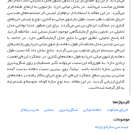
می‌گردند. از این رو، فضای باز بزرگ بدون ستون قابل دستیابی است که از نظر
معماری مناسب می‌باشد. در بخش میانی خرپا، باز‌شویی به ارتفاع طبقه قرار
می‌گیرد. در این مقاله با استفاده از نرم‌افزار ایتبس اثر مشخصه‌های هندسی
خرپای متناوب نظیر نسبت طول بازشوی میانی به کناری، نوع و چینش خرپاهای
کناری در عملکرد لرزه‌ای بررسی می‌گردد. برای این منظور، ابتدا توانایی مدل
تحلیلی در تخمین نتایج آزمایشگاهی موجود اعتبارسنجی شد. ملاحظه گردید
که پاسخ تحلیلی، تطابق خوبی با نتایج مدل آزمایشگاهی دارد. در ادامه، با
بررسی چندین مدل مختلف اثر طول دهانه بازشوی میانی خرپا روی پارامتر‌های
لرزه‌ای سیستم خرپای متناوب بررسی گردید. نتایج نشان داد که نسبت طول
دهانه باز‌شوی میانی خرپا به طول دهانه‌های کناری، در عملکرد لرزه‌ای اهمیت
زیادی دارد؛ به طوری‌که این نسبت می‌تواند تأثیر مستقیم بر روی شکل‌پذیری
و سختی سازه داشته باشد. نهایتاً، روی بهترین نسبت دهانه بدست آمده
مبتنی بر بهترین سطح عملکرد لرزه‌ای، اثر نوع خرپای به‌کار رفته در دهانه‌های
کناری ارزیابی گردید. در این مقاله، سه نوع سازه کوتاه، متوسط و بلندمرتبه
به کار گرفته شده است.
کلیدواژه‌ها
خرپای متناوب
دهانه میانی
شکل‌پذیری
سختی
ضریب رفتار
موضوعات
مهندسی سازه و زلزله