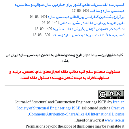
کسب رتبه الف نشریات علمی کشور برای چهارمین سال متوالی توسط نشریه
مهندسی سازه و ساخت
1402-06-17
برگزاری ششمین کنفرانس بین‌المللی مهندسی سازه
1401-03-04
تغییر هزینه پردازش مقاله در نشریات علمی
1401-02-26
اطلاعیه در خصوص گواهی پذیرش مقالات نشریه
1400-09-18
کسب رتبه A "الف" نشریه مهندسی سازه و ساخت
1399-06-18
کلیه حقوق این سایت اعم از طرح و محتوا متعلق به انجمن مهندسی سازه ایران می
باشد.
مسئولیت صحت و سقم کلیه مطالب مقاله اعم از محتوا، نام، تخصص، مرتبه، و
مسئولیت افراد به عهده شخص نویسنده مسئول مقاله است.
Journal of Structural and Construction Engineering (JSCE) by
Iranian
Society of Structural Engineering (ISSE)
is licensed under a
Creative
.
Commons Attribution-ShareAlike 4.0 International License
.
Based on a work at
www.jsce.ir
Permissions beyond the scope of this license may be available at