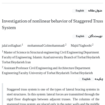
عنوان مقاله
English
Investigation of nonlinear behavior of Staggered Truss
System
نویسندگان
English
1
2
2
jalal zolfaghari
mohammad Golmohammadi
Majid Yaghoobi
1
Master of Science in Structural engineering, Civil Engineering Department ,
Faculty of Engineering , Islamic Azad university, Branch of Torbat Heydarieh,
Torbat Heydarieh, Iran
2
Assistant Professor, Civil Engineering and Architecture Department,
Engineering Faculty, University of Torbat Heydarieh, Torbat Heydarieh
چکیده
English
Staggered truss system is one of the types of lateral bracing systems in
steel structures. In this system, lateral forces are transmitted through the
rigid floor diaphragm between adjacent trusses. The columns of the
staggered truss system are placed only in the outer walls and the middle