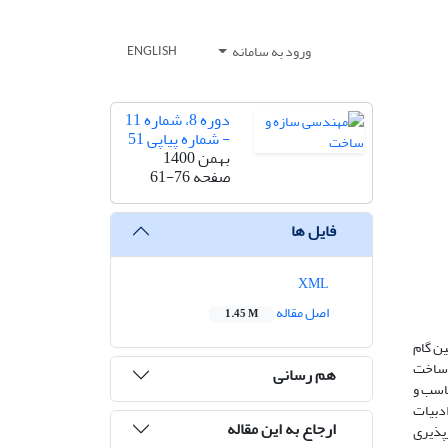
ورود به سامانه
ENGLISH
دوره 8، شماره 11
- شماره پیاپی 51
بهمن 1400
صفحه
61-76
فایل ها
XML
اصل مقاله
1.45 M
ین گام
ی ساخت
هم رسانی
ای سابقه کاری مناسب و
س مرور ادبیات
ارجاع به این مقاله
پذیری