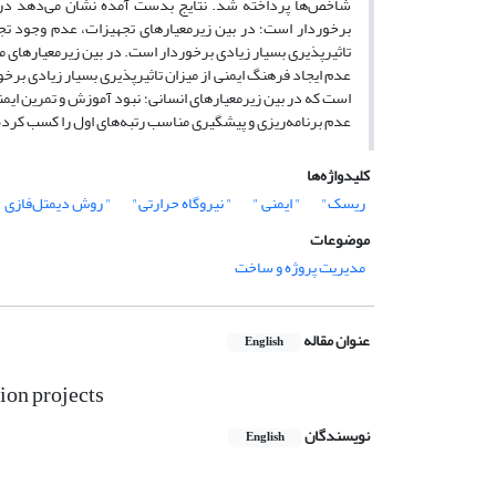
شاخص‌ها پرداخته شد. نتایج بدست آمده نشان می‌دهد در بین
برخوردار است؛ در بین زیرمعیارهای تجهیزات، عدم وجود تجهی
تاثیرپذیری بسیار زیادی برخوردار است. در بین زیرمعیارهای م
عدم ایجاد فرهنگ ایمنی از میزان تاثیرپذیری بسیار زیادی برخورد
است که در بین زیرمعیارهای انسانی؛ نبود آموزش و تمرین ایمن
عدم برنامه‌ریزی و پیشگیری مناسب رتبه‌های اول را کسب کرده‌
کلیدواژه‌ها
ریسک"
" ایمنی "
" نیروگاه حرارتی"
" روش دیمتل‌فازی "
موضوعات
مدیریت پروژه و ساخت
عنوان مقاله
English
tion projects
نویسندگان
English