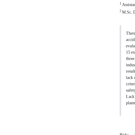
1
Assistan
2
M.Sc., 
Therm
accid
evalu
15 ex
three
indus
resul
lack 
crite
safet
Lack 
plann
Risk"