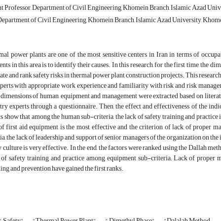
t Professor, Department of Civil Engineering, Khomein Branch, Islamic Azad Unive
Department of Civil Engineering, Khomein Branch, Islamic Azad University, Khome
al power plants are one of the most sensitive centers in Iran in terms of occupat
ents in this area is to identify their causes. In this research, for the first time, t
ate and rank safety risks in thermal power plant construction projects. This researc
perts with appropriate work experience and familiarity with risk and risk managem
 dimensions of human, equipment and management were extracted based on litera
try experts through a questionnaire. Then, the effect and effectiveness of the in
ts show that among the human sub-criteria, the lack of safety training and practice 
of first aid equipment is the most effective and the criterion of lack of prope
ria, the lack of leadership and support of senior managers of the organization on the i
y culture is very effective. In the end, the factors were ranked using the Dallah me
of safety training and practice among equipment sub-criteria; Lack of proper
ing and prevention have gained the first ranks.
" Safety"
"Thermal Power Plant"
" Dimethyl Phase"
"Dalalah Method