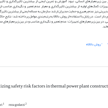
 زیرمعیارهای انسانی، نبود آموزش و تمرین ایمنی از بیشترین تاثیرگذاری و تاثیر
زات کمک‌های اولیه از بیشترین تاثیرگذاری و معیار عدم تعمیر و نگهداری مناسب از 
دیریتی نیز عدم رهبری و حمایت مدیران ارشد سازمان به مساله ایمنی از بیشترین تاثیرگ
ار است. در پایان با استفاده از روش دالالا به رتبه‌بندی عوامل پرداخته شد؛ نتایج حاکی
ی، در بین زیرمعیارهای تجهیزات؛ عدم تعمیر و نگهداری مناسب و در بین زیرمعیارهای م
اند.
" روش دالالاه
tizing safety risk factors in thermal power plant construc
1
2
ari
reza godarzi