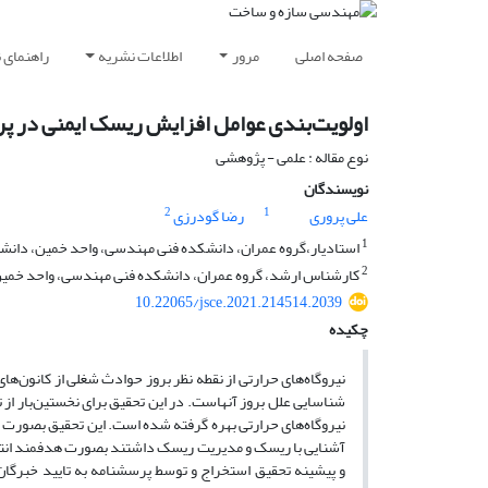
صفحه اصلی
مرور
اطلاعات نشریه
راهنمای 
اولویت‌بندی عوامل افزایش ریسک ایمنی در پر
نوع مقاله : علمی - پژوهشی
نویسندگان
2
1
علی پروری
رضا گودرزی
1
استادیار،گروه عمران، دانشکده فنی مهندسی، واحد خمین، دانشگا
2
کارشناس ارشد، گروه عمران، دانشکده فنی مهندسی، واحد خمین، 
10.22065/jsce.2021.214514.2039
چکیده
نیروگاه‌های حرارتی از نقطه نظر بروز حوادث شغلی از کانون‌ها
شناسایی علل بروز آنهاست. در این تحقیق برای نخستین‌بار از 
و پیشینه تحقیق استخراج و توسط پرسشنامه به تایید خبرگان