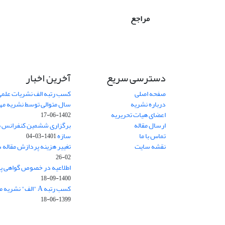
مراجع
دسترسی سریع
آخرین اخبار
صفحه اصلی
کسب رتبه الف نشریات علمی
درباره نشریه
سال متوالی توسط نشریه م
اعضای هیات تحریریه
1402-06-17
ارسال مقاله
برگزاری ششمین کنفرانس بی
تماس با ما
سازه
1401-03-04
نقشه سایت
تغییر هزینه پردازش مقاله 
02-26
اطلاعیه در خصوص گواهی پ
1400-09-18
کسب رتبه A "الف" نشریه مهندسی سازه و ساخت
1399-06-18