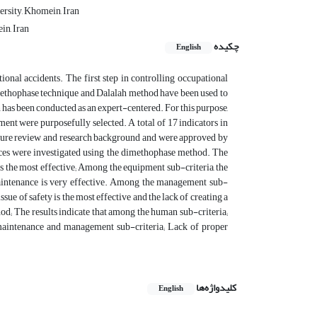
rsity, Khomein, Iran
in, Iran
چکیده
English
ional accidents. The first step in controlling occupational
he dimethophase technique and Dalalah method have been used to
h has been conducted as an expert-centered. For this purpose,
ent were purposefully selected. A total of 17 indicators in
ture review and research background and were approved by
dices were investigated using the dimethophase method. The
is the most effective; Among the equipment sub-criteria, the
r maintenance is very effective. Among the management sub-
ssue of safety is the most effective and the lack of creating a
thod; The results indicate that among the human sub-criteria;
 maintenance and management sub-criteria; Lack of proper
کلیدواژه‌ها
English