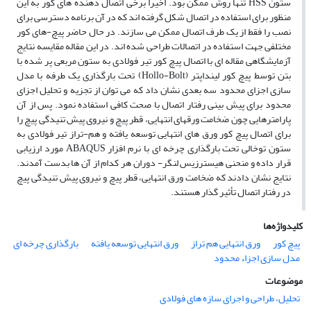
ستون HSS تنها روش ممکن بود. اخیراً برخی اتصال دهنده های کور به این
منظور برای استفاده در اتصال شکل گرفته اند که در آن برنامه دسترسی برای
نصب را فقط از یک طرف اتصال ممکن می سازند. در حال حاضر پیچ-های کور
مختلفی جهت استفاده در اتصالات طراحی شده اند. در این مقاله مقایسه نتایج
آزمایشگاهی مقاله ای با اتصال پیچ کور تیر فولادی به ستون مربعی پر شده با
بتن توسط پیچ کور لینداپتر (Hollo-Bolt) تحت بارگذاری یک طرفه با مدل
سازی اجزای محدود سه بعدی نشان داد که می توان از تجزیه و تحلیل اجزای
محدود برای پیش بینی رفتار اتصال با صحت کافی استفاده نمود. پس از آن
پارامترهایی چون ضخامت ورقهای انتهایی، قطر پیچ و نیروی پیش تنیدگی پیچ را
برای اتصال پیچ کور ورق های انتهایی توسعه یافته و هم-تراز تیر فولادی به
ستون توخالی تحت بارگذاری چرخه ای با نرم افزار ABAQUS مورد ارزیابی
قرار داده و منحنی هیسترزیس لنگر- دوران هر کدام از آن ها بدست آمدند.
نتایج نشان دادند که ضخامت ورق انتهایی، قطر پیچ و نیروی پیش تنیدگی پیچ
در رفتار اتصال تأثیر گذار هستند.
کلیدواژه‌ها
پیچ کور
ورق انتهایی هم تراز
ورق انتهایی توسعه یافته
بارگذاری چرخه ای
مدل سازی اجزاء محدود
موضوعات
تحلیل، طراحی و اجرای سازه های فولادی