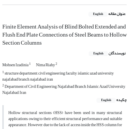
عنوان مقاله
English
Finite Element Analysis of Blind Bolted Extended and
Flush End Plate Connections of Steel Beams to Hollow
Section Columns
نویسندگان
English
1
2
Mohsen Izadinia
Nima Riahy
1
structure department, civil engineering faculty, islamic azad university
najafabad branch, najafabad, iran
2
Department of Civil Engineering, Najafabad Branch, Islamic Azad University,
Najafabad, Iran
چکیده
English
Hollow structural sections (HSS) have been used in many structural
applications, owing to their efficient structural performance and suitable
appearance. However, due to the lack of access inside the HSS column for