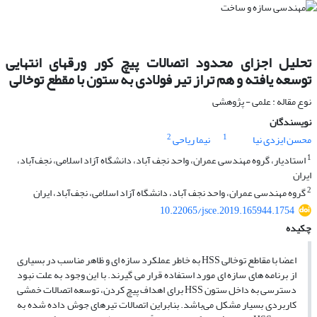
تحلیل اجزای محدود اتصالات پیچ کور ورقهای انتهایی
توسعه یافته و هم تراز تیر فولادی به ستون با مقطع توخالی
نوع مقاله : علمی - پژوهشی
نویسندگان
2
1
محسن ایزدی نیا
نیما ریاحی
1
استادیار، گروه مهندسی عمران، واحد نجف آباد، دانشگاه آزاد اسلامی، نجف‌آباد،
ایران
2
گروه مهندسی عمران، واحد نجف آباد، دانشگاه آزاد اسلامی، نجف‌آباد، ایران
10.22065/jsce.2019.165944.1754
چکیده
اعضا با مقاطع توخالی HSS به خاطر عملکرد سازه ای و ظاهر مناسب در بسیاری
از برنامه های سازه ای مورد استفاده قرار می گیرند. با این وجود به علت نبود
دسترسی به داخل ستون HSS برای اهداف پیچ کردن، توسعه اتصالات خمشی
کاربردی بسیار مشکل می‌باشد. بنابراین اتصالات تیرهای جوش داده شده به