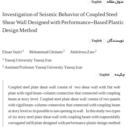
عنوان مقاله
English
Investigation of Seismic Behavior of Coupled Steel
Shear Wall Designed with Performance-Based Plastic
Design Method
نویسندگان
English
1
2
2
Ehsan Vaziri
Mohammad Gholami
Abdolreza Zare
1
Yasouj University, Yasouj, Iran
2
Assistant Professor, Yasouj University, Yasouj, Iran
چکیده
English
Coupled steel plate shear wall consist of two shear wall with flat web
plate with rigid beam-column connection, that connected with coupling
beam at story level. Coupled steel plate shear wall consist of two panels
with rigid beam-column connection, that connected with coupling beam
at story level so its possible to use opening in wall. In this study, two types
of six story steel plate shear wall with coupling beam with trapezoidally
corrugated infill plate designed with performance plastic design method