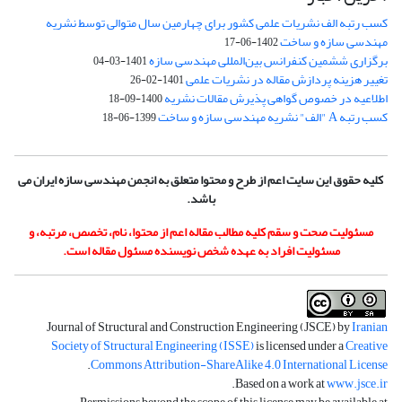
کسب رتبه الف نشریات علمی کشور برای چهارمین سال متوالی توسط نشریه
مهندسی سازه و ساخت
1402-06-17
برگزاری ششمین کنفرانس بین‌المللی مهندسی سازه
1401-03-04
تغییر هزینه پردازش مقاله در نشریات علمی
1401-02-26
اطلاعیه در خصوص گواهی پذیرش مقالات نشریه
1400-09-18
کسب رتبه A "الف" نشریه مهندسی سازه و ساخت
1399-06-18
کلیه حقوق این سایت اعم از طرح و محتوا متعلق به انجمن مهندسی سازه ایران می
باشد.
مسئولیت صحت و سقم کلیه مطالب مقاله اعم از محتوا، نام، تخصص، مرتبه، و
مسئولیت افراد به عهده شخص نویسنده مسئول مقاله است.
Journal of Structural and Construction Engineering (JSCE) by
Iranian
Society of Structural Engineering (ISSE)
is licensed under a
Creative
.
Commons Attribution-ShareAlike 4.0 International License
.
Based on a work at
www.jsce.ir