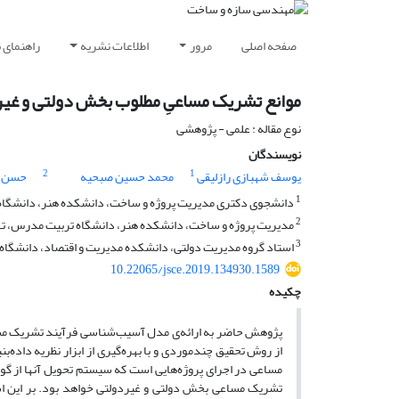
صفحه اصلی
مرور
اطلاعات نشریه
راهنمای 
موانع تشریک مساعیِ مطلوب بخش دولتی و غیردو
نوع مقاله : علمی - پژوهشی
نویسندگان
2
1
یوسف شهبازی رازلیقی
محمد حسین صبحیه
حسن د
1
دانشجوی دکتری مدیریت پروژه و ساخت، دانشکده هنر، دانشگاه 
2
مدیریت پروژه و ساخت، دانشکده هنر، دانشگاه تربیت مدرس، تهر
3
استاد گروه مدیریت دولتی، دانشکده مدیریت و اقتصاد، دانشگاه 
10.22065/jsce.2019.134930.1589
چکیده
پژوهش حاضر به ارائه‌ی مدل آسیب‌شناسی فرآیند تشریک مساعی
از روش تحقیق چندموردی و با بهره‌گیری از ابزار نظریه داده‌ب
تشریک مساعی بخش دولتی و غیردولتی خواهد بود. بر این اسا