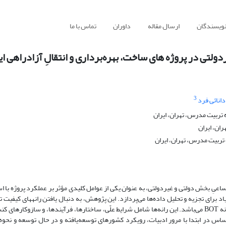
نویسندگان
ارسال مقاله
داوران
تماس با ما
لتی در پروژه های ساخت، بهره‌برداری و انتقالِ آزادراهی ای
3
انائی فرد
تربیت مدرس، تهران، ایران
ان، ایران
تربیت مدرس، تهران، ایران
ِ بخش دولتی و غیردولتی، به عنوان یکی از عوامل کلیدی مؤثر بر عملکرد پروژه با ا
نیاد برای تجزیه و تحلیل داده‌ها می‌پردازد. این پژوهش، به دنبال یافتن رانههای کیفیت
مساعی در اجرای پروژه‌هایی است که سیستم تحویل آنها از گونه BOT می‌باشد. این رانه‌ها شامل شرایط علّی، ساختارها، فرآیندها، و سازوکاره
س در ابتدا با مرور ادبیات، رویکرد کشورهای توسعه‌یافته و در حال توسعه و نحوه 