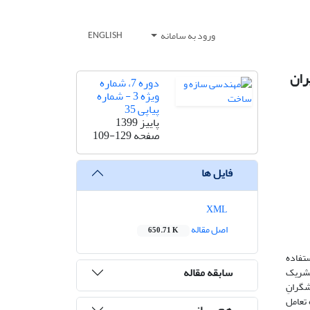
ورود به سامانه
ENGLISH
ران
دوره 7، شماره
ویژه 3 - شماره
پیاپی 35
پاییز 1399
صفحه
109-129
فایل ها
XML
اصل مقاله
650.71 K
ستفاده
سابقه مقاله
 تشریک
ای کنشگرانِ
تعامل
هم رسانی