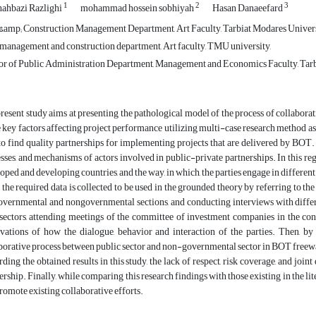
1
2
3
hahbazi Razlighi
mohammad hossein sobhiyah
Hasan Danaeefard
 &amp; Construction Management Department, Art Faculty, Tarbiat Modares Universi
 management and construction department, Art faculty, TMU university,
or of Public Administration Department, Management and Economics Faculty, Tarbi
resent study aims at presenting the pathological model of the process of collabor
e key factors affecting project performance utilizing multi-case research method as 
 to find quality partnerships for implementing projects that are delivered by BOT. T
sses, and mechanisms of actors involved in public-private partnerships. In this regar
oped and developing countries, and the way, in which, the parties engage in different
 the required data is collected to be used in the grounded theory by referring to th
overnmental and nongovernmental sections, and conducting interviews with diffe
sectors, attending meetings of the committee of investment companies in the co
vations of how the dialogue, behavior and interaction of the parties. Then, by
borative process between public sector and non-governmental sector in BOT freewa
ding the obtained results in this study, the lack of respect, risk coverage, and jo
ership. Finally, while comparing this research findings with those existing in the li
romote existing collaborative efforts.