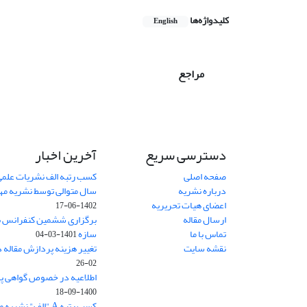
کلیدواژه‌ها
English
مراجع
دسترسی سریع
آخرین اخبار
صفحه اصلی
کسب رتبه الف نشریات علمی
درباره نشریه
سال متوالی توسط نشریه م
اعضای هیات تحریریه
1402-06-17
ارسال مقاله
برگزاری ششمین کنفرانس بی
تماس با ما
سازه
1401-03-04
نقشه سایت
تغییر هزینه پردازش مقاله 
02-26
اطلاعیه در خصوص گواهی پ
1400-09-18
کسب رتبه A "الف" نشریه مهندسی سازه و ساخت