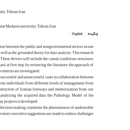
ty, Tehran, Iran
at Modares university, Tehran, Iran
چکیده
English
ation between the public and nongovernmental sectors as one
well as the grounded theory for data analysis. This research
hese drivers will include the causal conditions, structures,
d, at first step, by reviewing the literature, the approach of
 contexts are investigated.
e successful and unsuccessful cases in collaboration between
rent individuals from different levels of management from
nstruction of Iranian freeways and memorization from our
 analyzing the acquired data, the Pathology Model of the
y projects is developed.
int decision making constitute the phenomenon of undesirable
terature, executive suggestions are made to reduce challenges