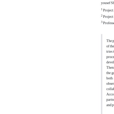
yousef S
1
Project
2
Project
3
Profess
The p
of th
tries
proce
devel
Then,
the g
both 
obser
colla
Accor
partn
and p