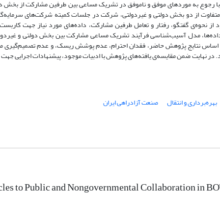
رجوع به مورد‌های موفق و ناموفق در تشریک مساعی بین طرفین مشارکت از بخش دو
ی متفاوت از دو بخش دولتی و غیردولتی، شرکت در جلسات کمیته شرکت‌های سرمایه‌گذ
 از نحوه‌ی گفتگو، رفتار و تعامل طرفین مشارکت، داده‌های مورد نیاز جهت کاربست 
یل داده‌ها، مدل آسیب‌شناسی فرآیند تشریک مساعی مشارکت بین بخش دولتی و غیردول
BOT تدوین و ارائه می‌شود. بر اساس نتایج پژوهش حاضر، فقدان احترام، عدم پوشش ریسک، و عدم تصمیم‌گیر
. در نهایت ضمن مقایسه‌ی یافته‌های پژوهش با ادبیات موجود، پیشنهادات اجرایی جهت
بهره‌برداری و انتقال
صنعت آزادراهی ایران
les to Public and Nongovernmental Collaboration in BOT