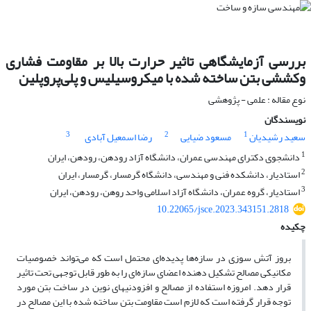
بررسی آزمایشگاهی تاثیر حرارت بالا بر مقاومت فشاری
وکششی بتن ساخته شده با میکروسیلیس و پلی‌پروپلین
نوع مقاله : علمی - پژوهشی
نویسندگان
3
2
1
سعید رشیدیان
مسعود ضیایی
رضا اسمعیل آبادی
1
دانشجوی دکترای مهندسی عمران، دانشگاه آزاد رودهن، رودهن، ایران
2
استادیار، دانشکده فنی و مهندسی، دانشگاه گرمسار، گرمسار، ایران
3
استادیار، گروه عمران، دانشگاه آزاد اسلامی واحد روهن، رودهن، ایران
10.22065/jsce.2023.343151.2818
چکیده
بروز آتش سوزی در سازه‌ها پدیده‌ای محتمل است که می‌تواند خصوصیات
مکانیکی مصالح تشکیل دهنده اعضای سازه‌ای را به طور قابل توجهی تحت تاثیر
قرار دهد. امروزه استفاده از مصالح و افزودنیهای نوین در ساخت بتن مورد
توجه قرار گرفته است که لازم است مقاومت بتن ساخته شده با این مصالح در