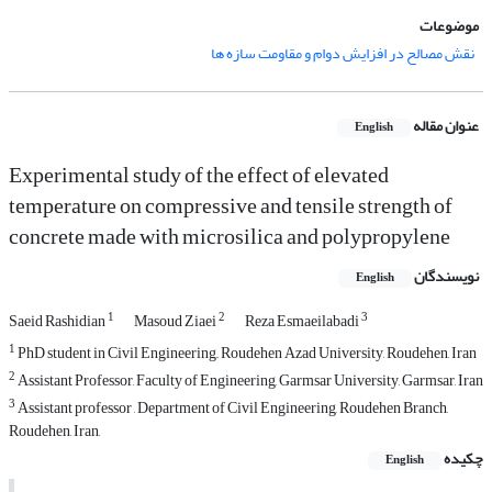
موضوعات
نقش مصالح در افزایش دوام و مقاومت سازه ها
عنوان مقاله
English
Experimental study of the effect of elevated
temperature on compressive and tensile strength of
concrete made with microsilica and polypropylene
نویسندگان
English
1
2
3
Saeid Rashidian
Masoud Ziaei
Reza Esmaeilabadi
1
PhD student in Civil Engineering,, Roudehen Azad University, Roudehen, Iran
2
Assistant Professor, Faculty of Engineering, Garmsar University, Garmsar, Iran
3
Assistant professor , Department of Civil Engineering, Roudehen Branch,
Roudehen, Iran,
چکیده
English