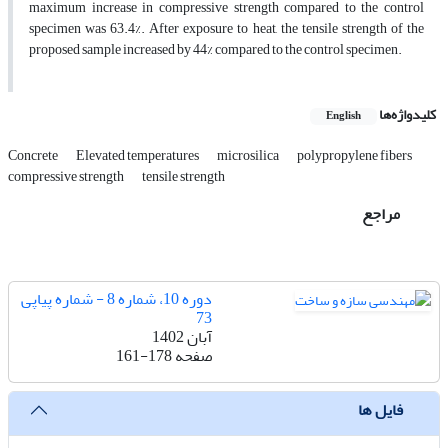
maximum increase in compressive strength compared to the control
specimen was 63.4%. After exposure to heat, the tensile strength of the
proposed sample increased by 44% compared to the control specimen.
کلیدواژه‌ها
English
Concrete
Elevated temperatures
microsilica
polypropylene fibers
compressive strength
tensile strength
مراجع
دوره 10، شماره 8 - شماره پیاپی
73
آبان 1402
صفحه
161-178
فایل ها