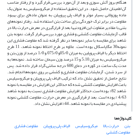
هنگام بروز آتش سوزی و بعد از آن مورد بررسی قرار گیرد و از رفتار مناسب
آن اطمینان حاصل شود. در این تحقیق استفاده از میکروسیلیس به عنوان یک
ماده پوزولانی بسیار موثر و الیاف پلی پروپیلن به عنوان ماده‌ای برای بهبود
مقاومت در برابر ترک خوردگی برای ساخت بتن استفاده شد. رفتار نمونه‌های
بتنی با مقادیر متفاوت این افزودنیها بعد از قرارگیری در معرض حرارت بالا در
قالب آزمایشات مقاومت کششی و فشاری مورد بررسی قرار گرفت. نمونه بتن
شاهد برای مقایسه با سایر نمونه‌ها در نظر گرفته شد که مقاومت فشاری این
نمونه30 مگاپاسکال بوده است. علاوه بر طرح اختلاط نمونه شاهد، 11 طرح
اختلاط دیگر با الیاف پروپلین به میزان 05/0و 075/0 و 1/0 درصد از وزن بتن و
میکروسیلیس به میزان 5‌،10 و 15 درصد وزن سیمان ساخته شد. نمونه‌ها به
مدت یک ساعت در کوره در دمای 600 درجه سانتی گراد قرار داده شد. پس
از سرد شدن، آزمایشات مقاومت فشاری و کششی بر روی نمونه‌ها انجام شد.
نتایج حاصل از تحقیق نشان داد که ترکیب الیاف پلی پروپیلن و میکروسیلیس
باعث افزایش مقاومت کششی شده که حداکثر این افزایش در مقایسه با نمونه
شاهد 82% بوده است.حداکثر افزایش مقاومت فشاری نسبت به نمونه شاهد
4/63 % بوده است. بعد از قرارگیری در معرض حرارت، مقاومت کششی نمونه
پیشنهادی در مقایسه با نمونه شاهد، 44% افزایش نشان داد.
کلیدواژه‌ها
بتن
حرارت بالا
میکروسیلیس
الیاف پلی پروپیلن
مقاومت فشاری
مقاومت کششی