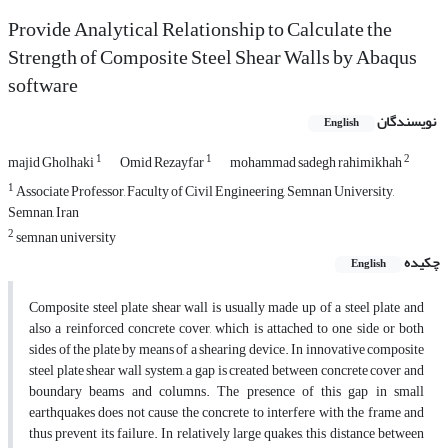
Provide Analytical Relationship to Calculate the
Strength of Composite Steel Shear Walls by Abaqus
software
نویسندگان
English
1
1
2
majid Gholhaki
Omid Rezayfar
mohammad sadegh rahimikhah
1
Associate Professor, Faculty of Civil Engineering, Semnan University,
Semnan, Iran
2
semnan university
چکیده
English
Composite steel plate shear wall is usually made up of a steel plate and
also a reinforced concrete cover, which is attached to one side or both
sides of the plate by means of a shearing device. In innovative composite
steel plate shear wall system, a gap is created between concrete cover and
boundary beams and columns. The presence of this gap in small
earthquakes does not cause the concrete to interfere with the frame and
thus prevent its failure. In relatively large quakes, this distance between