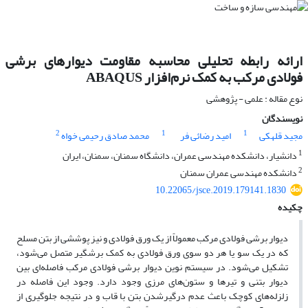
ارائه رابطه تحلیلی محاسبه مقاومت دیوارهای برشی
فولادی مرکب به کمک نرم‌افزار ABAQUS
نوع مقاله : علمی - پژوهشی
نویسندگان
2
1
1
مجید قلهکی
امید رضائی فر
محمد صادق رحیمی خواه
1
دانشیار، دانشکده مهندسی عمران، دانشگاه سمنان، سمنان، ایران
2
دانشکده مهندسی عمران سمنان
10.22065/jsce.2019.179141.1830
چکیده
دیوار برشی فولادی مرکب معمولاً از یک ورق فولادی و نیز پوششی از بتن مسلح
که در یک سو یا هر دو سوی ورق فولادی به کمک برشگیر متصل می‌شود،
تشکیل می‌شود. در سیستم نوین دیوار برشی فولادی مرکب فاصله‌ای بین
دیوار بتنی و تیرها و ستون‌های مرزی وجود دارد. وجود این فاصله در
زلزله‌های کوچک باعث عدم درگیرشدن بتن با قاب و در نتیجه جلوگیری از