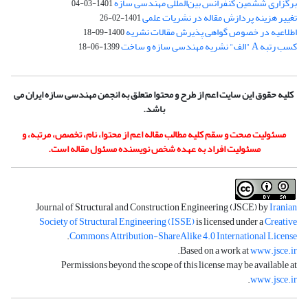
برگزاری ششمین کنفرانس بین‌المللی مهندسی سازه
1401-03-04
تغییر هزینه پردازش مقاله در نشریات علمی
1401-02-26
اطلاعیه در خصوص گواهی پذیرش مقالات نشریه
1400-09-18
کسب رتبه A "الف" نشریه مهندسی سازه و ساخت
1399-06-18
کلیه حقوق این سایت اعم از طرح و محتوا متعلق به انجمن مهندسی سازه ایران می
باشد.
مسئولیت صحت و سقم کلیه مطالب مقاله اعم از محتوا، نام، تخصص، مرتبه، و
مسئولیت افراد به عهده شخص نویسنده مسئول مقاله است.
Journal of Structural and Construction Engineering (JSCE) by
Iranian
Society of Structural Engineering (ISSE)
is licensed under a
Creative
.
Commons Attribution-ShareAlike 4.0 International License
.
Based on a work at
www.jsce.ir
Permissions beyond the scope of this license may be available at
.
www.jsce.ir