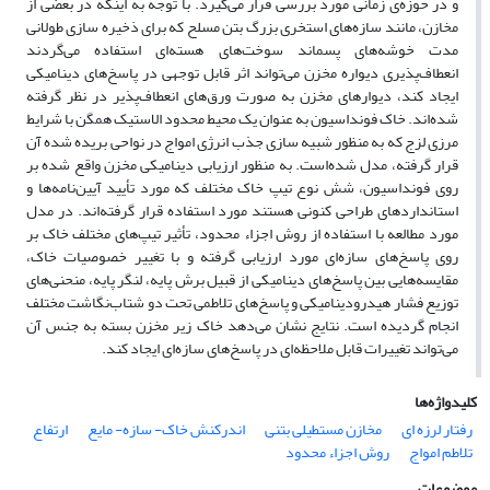
و در حوزه‌ی زمانی مورد بررسی قرار می‌گیرد. با توجه به اینکه در بعضی از
مخازن، مانند سازه‌های استخری بزرگ بتن مسلح که برای ذخیره سازی طولانی
مدت خوشه‌های پسماند سوخت‌های هسته‌ای استفاده می‌گردند
انعطاف‌پذیری دیواره مخزن می‌تواند اثر قابل توجهی در پاسخ‌های دینامیکی
ایجاد ‌کند، دیوارهای مخزن به صورت ورق‌های انعطاف‌پذیر در نظر گرفته
شده‌اند‌. خاک فونداسیون به عنوان یک محیط محدود الاستیک همگن با شرایط
مرزی لزج که به منظور شبیه سازی جذب انرژی امواج در نواحی بریده شده آن
قرار گرفته، مدل شده‌است. به منظور ارزیابی دینامیکی مخزن واقع شده بر
روی فونداسیون، شش نوع تیپ خاک مختلف که مورد تأیید آیین‌نامه‌ها و
استانداردهای طراحی کنونی هستند مورد استفاده قرار گرفته‌اند. در مدل‌
مورد مطالعه با استفاده از روش اجزاء محدود، تأثیر تیپ‌های مختلف خاک بر
روی پاسخ‌های سازه‌ای مورد ارزیابی گرفته و با تغییر خصوصیات خاک،
مقایسه‌هایی بین پاسخ‌های دینامیکی از قبیل برش پایه، لنگر پایه، منحنی‌های
توزیع فشار هیدرودینامیکی و پاسخ‌های تلاطمی تحت دو شتاب‌نگاشت مختلف
انجام گردیده است. نتایج نشان می‌دهد خاک زیر مخزن بسته به جنس آن
می‌تواند تغییرات قابل ملاحظه‌ای در پاسخ‌های سازه‌ای ایجاد کند.
کلیدواژه‌ها
رفتار لرزه ای
مخازن مستطیلی بتنی
اندرکنش خاک- سازه- مایع
ارتفاع
تلاطم امواج
روش اجزاء محدود
موضوعات