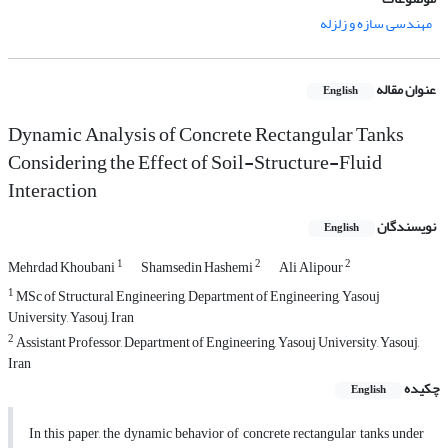
مهندسی سازه و زلزله
عنوان مقاله
English
Dynamic Analysis of Concrete Rectangular Tanks
Considering the Effect of Soil-Structure-Fluid
Interaction
نویسندگان
English
1
2
2
Mehrdad Khoubani
Shamsedin Hashemi
Ali Alipour
1
MSc of Structural Engineering, Department of Engineering, Yasouj
University, Yasouj, Iran
2
Assistant Professor, Department of Engineering, Yasouj University, Yasouj,
Iran
چکیده
English
In this paper, the dynamic behavior of concrete rectangular tanks under