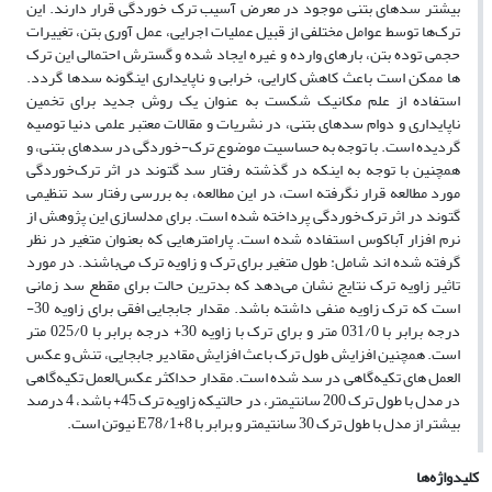
بیشتر سدهای بتنی موجود در معرض آسیب ترک خوردگی قرار دارند. این
ترک‌ها توسط عوامل مختلفی از قبیل عملیات اجرایی، عمل آوری بتن، تغییرات
حجمی توده بتن، بارهای وارده و غیره ایجاد شده و گسترش احتمالی این ترک
ها ممکن است باعث کاهش کارایی، خرابی و ناپایداری اینگونه سدها گردد.
استفاده از علم مکانیک شکست به عنوان یک روش جدید برای تخمین
ناپایداری و دوام سدهای بتنی، در نشریات و مقالات معتبر علمی دنیا توصیه
گردیده است. با توجه به حساسیت موضوع ترک-خوردگی در سدهای بتنی، و
همچنین با توجه به اینکه در گذشته رفتار سد گتوند در اثر ترک‌خوردگی
مورد مطالعه قرار نگرفته است، در این مطالعه، به بررسی رفتار سد تنظیمی
گتوند در اثر ترک‌خوردگی پرداخته شده است. برای مدلسازی این پژوهش از
نرم افزار آباکوس استفاده شده است. پارامترهایی که بعنوان متغیر در نظر
گرفته شده اند شامل: طول متغیر برای ترک و زاویه ترک می‌باشند. در مورد
تاثیر زاویه ترک نتایج نشان می‌دهد که بدترین حالت برای مقطع سد زمانی
است که ترک زاویه منفی داشته باشد. مقدار جابجایی افقی برای زاویه 30-
درجه برابر با 031/0 متر و برای ترک با زاویه 30+ درجه برابر با 025/0 متر
است. همچنین افزایش طول ترک باعث افزایش مقادیر جابجایی، تنش و عکس
العمل های تکیه‌گاهی در سد شده است. مقدار حداکثر عکس‌العمل تکیه‌گاهی
در مدل با طول ترک 200 سانتیمتر، در حالتیکه زاویه ترک 45+ باشد، 4 درصد
بیشتر از مدل با طول ترک 30 سانتیمتر و برابر با 8+E78/1 نیوتن است.
کلیدواژه‌ها