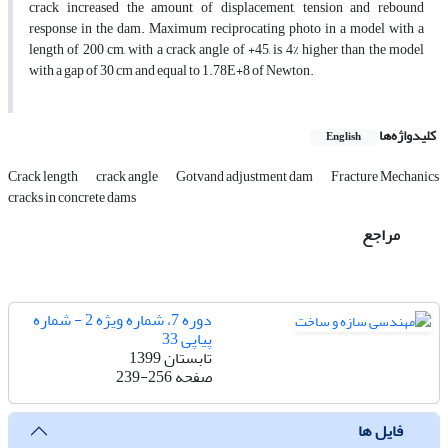
crack increased the amount of displacement, tension and rebound
response in the dam. Maximum reciprocating photo in a model with a
length of 200 cm, with a crack angle of +45, is 4% higher than the model
with a gap of 30 cm and equal to 1.78E+8 of Newton.
کلیدواژه‌ها
English
Crack length
crack angle
Gotvand adjustment dam
Fracture Mechanics
cracks in concrete dams
مراجع
دوره 7، شماره ویژه 2 - شماره
پیاپی 33
تابستان 1399
صفحه
239-256
فایل ها