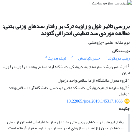
بررسی تاثیر طول و زاویه ترک بر رفتار سدهای وزنی بتنی:
مطالعه موردی سد تنظیمی انحرافی گتوند
نوع مقاله : علمی - پژوهشی
نویسندگان
3
2
1
زینب دریکوند
حسن کیامنش
نجف هدایت
1
کارشناس ارشد سازه های هیدرولیکی، دانشگاه آزاد اسلامی واحد دزفول،دزفول،
ایران
2
گروه عمران دانشگاه آزاد اسلامی واحد دزفول
3
گروه سازه های هیدرولیکی، دانشکده فنی مهندسی، دانشگاه آزاد اسلامی واحد
دزفول
10.22065/jsce.2019.145317.1663
چکیده
رفتار لرزه‌ای در سدهای وزنی بتنی به دلیل نیاز به افزایش اطمینان از ایمنی
سدها در حین زلزله، در سال‌های اخیر بسیار مورد توجه قرار گرفته است.