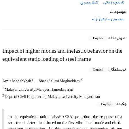
تاریخچه زمانی
شکل‌پذیری
موضوعات
مهندسی سازه و زلزله
عنوان مقاله
English
Impact of higher modes and inelastic behavior on the
equivalent static loading of steel frame
نویسندگان
English
1
2
Amin Mohebkhah
Shadi Salimi Moghaddam
1
Malayer University, Malayer, Hamedan, Iran
2
Dept. of Civil Engineering, Malayer University, Malayer, Iran
چکیده
English
In the equivalent static analysis (ESA) procedure the response of a
structure is determined based on the first vibrational mode and elastic
spectrum acceleration. In this procedure, the assumption of not