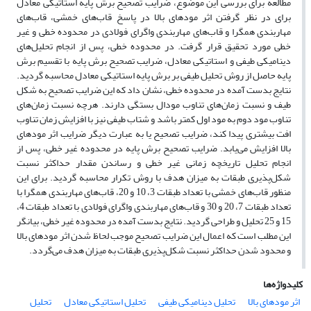
مطالعه برای بررسی این موضوع، ضرایب تصحیح برش پایه استاتیکی معادل
برای در نظر گرفتن اثر مودهای بالا در پاسخ قاب‌های خمشی، قاب‌های
مهاربندی همگرا و قاب‌های مهاربندی واگرای فولادی در محدوده خطی و غیر
خطی مورد تحقیق قرار گرفت. در محدوده خطی، پس از انجام تحلیل‌های
دینامیکی طیفی و استاتیکی معادل، ضرایب تصحیح برش پایه با تقسیم برش
پایه حاصل از روش تحلیل طیفی بر برش پایه استاتیکی معادل محاسبه گردید.
نتایج بدست آمده در محدوده خطی، نشان داد که این ضرایب تصحیح به شکل
طیف و نسبت زمان‌های تناوب مودال بستگی دارند. هرچه نسبت زمان‌های
تناوب مود دوم به مود اول کمتر باشد و شتاب طیفی نیز با افزایش زمان تناوب
افت بیشتری پیدا کند، ضرایب تصحیح یا به عبارت دیگر ضرایب اثر مودهای
بالا افزایش می‌یابد. ضرایب تصحیح برش پایه در محدوده غیر خطی، پس از
انجام تحلیل تاریخچه زمانی غیر خطی و رساندن مقدار حداکثر نسبت
شکل‌پذیری طبقات به میزان هدف با روش تکرار محاسبه گردید. برای این
منظور قاب‌های خمشی با تعداد طبقات 3، 10 و 20، قاب‌های مهاربندی همگرا با
تعداد طبقات 7، 20 و 30 و قاب‌های مهاربندی واگرای فولادی با تعداد طبقات 4،
15 و 25 تحلیل و طراحی گردید. نتایج بدست آمده در محدوده غیر خطی، بیانگر
این مطلب است که اعمال این ضرایب تصحیح موجب لحاظ شدن اثر مودهای بالا
و محدود شدن حداکثر نسبت شکل‌پذیری طبقات به میزان هدف می‌گردد.
کلیدواژه‌ها
اثر مودهای بالا
تحلیل دینامیکی طیفی
تحلیل استاتیکی معادل
تحلیل