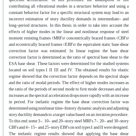
contributing all vibrational modes in a structure behavior and using a
constant behavior factor for a specific structural system may lead to an
incorrect estimation of story ductility demands in intermediate- and
long-period structures. In this thesis, in order to take into account the
effects of higher modes in the linear and nonlinear response of steel
moment resisting frames (MRFs), concentrically braced frames (CBFs)
and eccentrically braced frames (EBFs), the equivalent static base shear
correction factor was estimated. In linear regime, the base shear
correction factor is determined as the ratio of spectral base shear to the
ESA base shear. These factors were determined for the studied systems
located on soil types I, II, III and IV. The obtained results for elastic
regime showed that the correction factor depends on the spectral shape
and the ratio of modal periods. The effect of higher modes increases as
the ratio of the periods of second mode to first mode decreases and also
increases as the spectral acceleration drops more rapidly with an increase
in period. For inelastic regime, the base shear correction factor was
determined using nonlinear time-history dynamic analysis and adjusting
story ductility demands to a target value based on an iteration procedure.
To this end, some 3-. 10- and 20-story steel MRFs, 7-, 20- and 30-story
CBFs and 4-, 15- and 25-story EBFs on soil types I and II were designed.
The inelastic regime results showed that applying the base shear