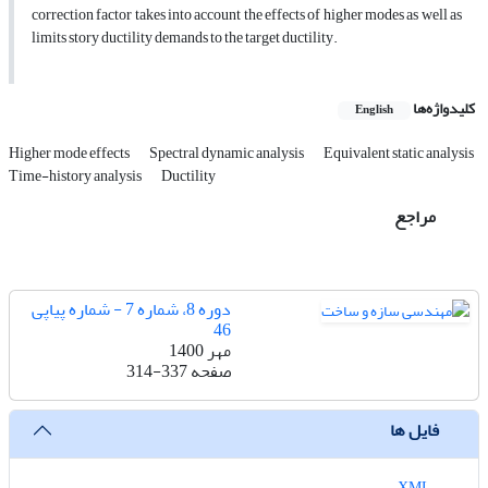
correction factor takes into account the effects of higher modes as well as
limits story ductility demands to the target ductility.
کلیدواژه‌ها
English
Higher mode effects
Spectral dynamic analysis
Equivalent static analysis
Time-history analysis
Ductility
مراجع
دوره 8، شماره 7 - شماره پیاپی
46
مهر 1400
صفحه
314-337
فایل ها
XML