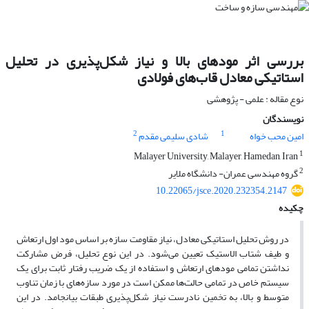
بررسی اثر مودهای بالا و نیاز شکل‌پذیری در تحلیل
استاتیکی معادل قاب‌های فولادی
نوع مقاله : علمی - پژوهشی
نویسندگان
2
1
امین محب خواه
شادی سلیمی مقدم
1
Malayer University, Malayer, Hamedan, Iran
2
گروه مهندسی عمران- دانشگاه ملایر
10.22065/jsce.2020.232354.2147
چکیده
در روش تحلیل استا‌تیکی معادل، نیاز مقاومت سازه بر اساس مود اول ارتعاش
و طیف شتاب الاستیک تعیین می‌شود. در این نوع تحلیل، فرض مشارکت
نداشتن تمامی مودهای ارتعاش و استفاده از یک ضریب رفتار ثابت برای یک
سیستم خاص در تمامی حالت‌ها ممکن است در مورد سازه‌های با زمان تناوب
متوسط و بالا، به تخمین نادرست نیاز شکل‌پذیری طبقات بیانجامد. در این