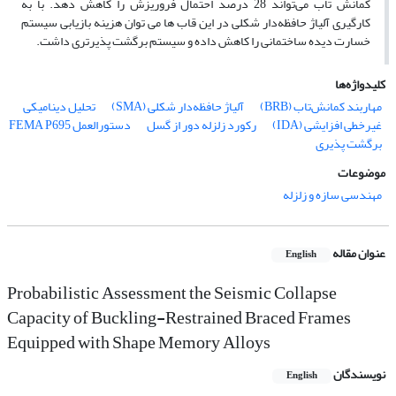
کمانش تاب می‌تواند 28 درصد احتمال فروریزش را کاهش دهد. با به
کارگیری آلیاژ حافظه‌دار شکلی در این قاب ها می توان هزینه بازیابی سیستم
خسارت دیده ساختمانی را کاهش داده و سیستم برگشت پذیرتری داشت.
کلیدواژه‌ها
مهاربند کمانش‌تاب (BRB)
آلیاژ حافظه‌دار شکلی (SMA)
تحلیل دینامیکی
غیرخطی افزایشی (IDA)
رکورد زلزله دور از گسل
دستورالعمل FEMA P695
برگشت پذیری
موضوعات
مهندسی سازه و زلزله
عنوان مقاله
English
Probabilistic Assessment the Seismic Collapse
Capacity of Buckling-Restrained Braced Frames
Equipped with Shape Memory Alloys
نویسندگان
English