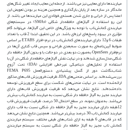
مهاربندها دارای معایبی نیز می باشند. ازجمله این معایب ایجاد تغییر شکل‌های
ماندگار در سازه بعد از پایان بارگذاری و همچنین هزینه بر بودن تعویض این
اعضا پس از خرابی و جاری شدن هسته‌ی فولادی این مهاربندها می باشد. از
این ‌رو استفاده از آلیاژهای حافظه‌دار شکلی (SMAs) در سیستم‌های
مهاربندی کمانش‌تاب با توجه به ویژگی‌های خاص این آلیاژها، می‌تواند گام
مؤثری در بهبود پاسخ‌های لرزه‌ای باشد. در این تحقیق، ابتدا 2 قاب با تعداد
طبقات 6 و12 دارای مهاربند‌های کمانش‌تاب در نرم-افزار ETABS بر اساس
ضوابط آیین‌نامه‌ای به صورت سه‌بعدی طراحی و سپس قاب کناری آن‌ها در
نرم‌افزار OpenSees به‌صورت دو بعدی در دو حالت با و بدون آلیاژ حافظه دار
شکلی مدل‌سازی شده‌اند و در نهایت نقش آلیاژهای حافظه‌دار شکلی در آن‌ با
استفاده از تحلیل‌های دینامیکی غیرخطی افزایشی (IDA) تحت 7‌زوج
شتاب‌نگاشت دور از گسل پیشنهادی دستورالعمل FEMA P695
بررسی‌شده‌اند. بر اساس منحنی‌های IDA، ظرفیت فروریزش قاب‌های مذکور
ارائه‌شده است. در نهایت منحنی‌های شکست برای سطح فروریزش توسعه
داده‌شده‌اند. نتایج نشان می‌دهد که ظرفیت فروریزش قاب‌های دارای
مهاربند مجهز به آلیاژ حافظه دار شکلی نسبت به مهاربند کمانش‌تاب بیش‌تر
می‌باشد. به‌عنوان نمونه، در سطح احتمال 50 درصد، ظرفیت فروریزش قاب
‌12طبقه دارای مهاربند مجهز به آلیاژ حافظه دار شکلی نسبت به قاب دارای
مهاربند کمانش تاب،30 درصد بیش‌تر می‌باشد. همچنین نتایج نشان می‌دهد
که در قاب‌های 6 طبقه به ازای شتاب‌های طیفی مختلف، سیستم مهاربندی
کمانش تاب مجهز به آلیاژ حافظه دار شکلی نسبت به سیستم‌ مهاربندی