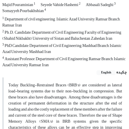
1
2
3
Majid Pouraminian
Seyede Vahide Hashemi
Abbasali Sadeghi
4
Somayyeh Pourbakhshian
1
Department of civil engineering , Islamic Azad University, Ramsar Branch ,
Ramsar, Iran
2
Ph.D. Candidate, Department of Civil Engineering, Faculty of Engineering
(Shahid Nikbakht), University of Sistan and Baluchestan, Zahedan, Iran
3
PhD Candidate, Department of Civil Engineering, Mashhad Branch, Islamic
Azad University, Mashhad, Iran
4
Assistant Professor, Department of Civil Engineering, Ramsar Branch, Islamic
Azad University, Ramsar, Iran
چکیده
English
Today, Buckling-Restrained Braces (BRB’s) are considered as lateral
load-bearing systems due to their non-buckling in compression. But
these braces also have disadvantages. Among these disadvantages is the
creation of permanent deformation in the structure after the end of
loading and also the costly replacement of these members after the failure
and current of the steel core of these braces. Therefore, the use of Shape
Memory Alloys (SMA’s) in BRB systems, given the specific
characteristics of these alloys, can be an effective step in improving