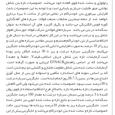
رئولوژی و سخت شده فوق العاده خود می‌باشد. خصوصیات تازه بتن شامل
توانایی عبور،قابلیت جریان و پایداری است و با توجه به این خصوصیات باعث
افزایش بهره‌وری بتن خودتراکم در تمامی مراحل از ساخت تا بهره برداری
خواهد شد. از جمله مهمترین ضایعات صنعت فولاد، سرباره های آهنگدازی
کوره قوس الکتریکی می-باشد و یکی‌از کاربرد های آن استفاده به عنوان
سنگدانه در بتن می باشد. سرباره های فولادی شرکت فولاد خوزستان اهواز
شامل ریز و درشت می‌باشند و ما در این کار تحقیقاتی در ابتدا به دنبال طرح
اختلاط مناسبی از بتن خودتراکم هستیم و سپس مقادیر سرباره های درشت و
ریز را از 10 درصد به صورت افزایشی تا جایی که بتن خودتراکم بماند جایگزین
می‌کنیم. جایگزینی سرباره درشت و ریز تا 30 درصد امکان پذیر بوده
است.آزمایشات تازه بتن شامل جریان اسلامپ،قیفV، حلقهJ و جعبهL
می‌باشد که بر اساس راهنمایEFNACR ارزیابی و صورت گرفته است.
آزمایشات سخت شده بتن شامل مقاومت فشاری و کششی دو نیم شدن است
که بر اساس نمونه های استاندارد مکعبی و استوانه ای پس از عمل آوری
اشباع بتن ها در سنین 28،7،3 روز انجام شده است. جایگزینی سرباره درشت
تا 30درصد سبب بهبود خصوصیات سخت شده بتن می‌شود ولی کمی کاهش
در خصوصیات تازه به همراه دارد.با اصلاح طرح اختلاط و استفاده از فوق روان
کننده تا 3 درصد وزنی سیمان سرباره درشت به مقدار 100 درصد جایگزین
سنگدانه درشت شده است و نتایج تازه و سخت شده خوبی نیز حاصل شده
است. جایگزینی سرباره ریز به مقدار 10درصد ریزدانه ها بهینه ترین حالت
خصوصیات تازه و سخت شده بتن خودتراکم می‌باشد و جایگزینی بیش از این