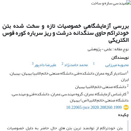
بررسی آزمایشگاهی خصوصیات تازه و سخت شده بتن
خودتراکم حاوی سنگدانه درشت و ریز سرباره کوره قوس
الکتریکی
نوع مقاله : علمی - پژوهشی
نویسندگان
3
2
1
محبوبه میرزایی
محمد حامدنژاد
علیرضا دادپور
1
استادیار گروه عمران دانشکده فنی دانشگاه صنعتی خاتم الانبیا بهبهان، بهبهان،
ایران
2
دانشگاه صنعتی خاتم الانبیا بهبهان
3
کارشناس آزمایشگاه عمران، گروه مهندسی عمران، دانشکده فنی و مهندسی،
دانشگاه صنعتی خاتم الانبیا(ص) بهبهان
10.22065/jsce.2020.208260.1999
چکیده
بتن خودتراکم از توانمند ترین بتن های حال حاضر به دلیل خصوصیات