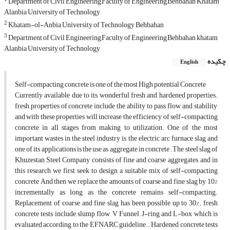
Department of Civil Engineering,Faculty of Engineering,Behbahan Khatam
Alanbia University of Technology
2
Khatam-ol-Anbia University of Technology Behbahan
3
Department of Civil Engineering,Faculty of Engineering,Behbahan khatam
Alanbia University of Technology
چکیده
English
Self-compacting concrete is one of the most High potential Concrete
Currently available due to its wonderful fresh and hardened properties.
fresh properties of concrete include the ability to pass, flow and stability,
and with these properties will increase the efficiency of self-compacting
concrete in all stages from making to utilization. One of the most
important wastes in the steel industry is the electric arc furnace slag and
one of its applications is the use as aggregate in concrete .The steel slag of
Khuzestan Steel Company consists of fine and coarse aggregates, and in
this research we first seek to design a suitable mix of self-compacting
concrete And then we replace the amounts of coarse and fine slag by 10%
incrementally as long as the concrete remains self-compacting.
Replacement of coarse and fine slag has been possible up to 30%. fresh
concrete tests include slump flow, V Funnel, J-ring and L-box which is
evaluated according to the EFNARC guideline.. Hardened concrete tests