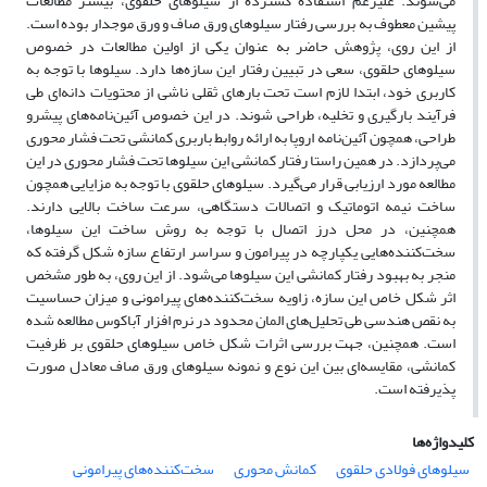
می‌شوند. علیرغم استفاده گسترده از سیلوهای حلقوی، بیشتر مطالعات
پیشین معطوف به بررسی رفتار سیلوهای ورق صاف و ورق موجدار بوده است.
از این روی، پژوهش حاضر به عنوان یکی از اولین مطالعات در خصوص
سیلوهای حلقوی، سعی در تبیین رفتار این سازه‌ها دارد. سیلوها با توجه به
کاربری خود، ابتدا لازم است تحت بارهای ثقلی ناشی از محتویات دانه‌ای طی
فرآیند بارگیری و تخلیه، طراحی شوند. در این خصوص آئین‌نامه‌های پیشرو
طراحی، همچون آئین‌نامه اروپا به ارائه روابط باربری کمانشی تحت فشار محوری
می‌پردازد. در همین راستا رفتار کمانشی این سیلوها تحت فشار محوری در این
مطالعه مورد ارزیابی قرار می‌گیرد. سیلوهای حلقوی با توجه به مزایایی همچون
ساخت نیمه اتوماتیک و اتصالات دستگاهی، سرعت ساخت بالایی دارند.
همچنین، در محل درز اتصال با توجه به روش ساخت این سیلوها،
سخت‌کننده‌هایی یکپارچه در پیرامون و سراسر ارتفاع سازه شکل گرفته که
منجر به بهبود رفتار کمانشی این سیلوها می‌شود. از این روی، به طور مشخص
اثر شکل خاص این سازه، زاویه سخت‌کننده‌های پیرامونی و میزان حساسیت
به نقص هندسی طی تحلیل‌های المان محدود در نرم افزار آباکوس مطالعه شده
است. همچنین، جهت بررسی اثرات شکل خاص سیلوهای حلقوی بر ظرفیت
کمانشی، مقایسه‌ای‌ بین این نوع و نمونه سیلوهای ورق صاف معادل صورت
پذیرفته است.
کلیدواژه‌ها
سیلوهای فولادی حلقوی
کمانش محوری
سخت‌کننده‌های پیرامونی