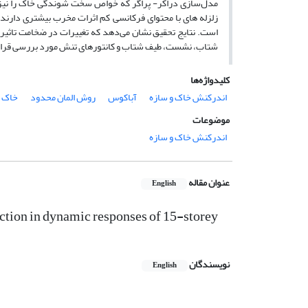
مدل‌سازی دراکر- پراگر که خواص سخت شوندگی خاک را نیز در ن
زلزله های با محتوای فرکانسی کم اثرات مخرب بیشتری دارند)
است. نتایج تحقیق نشان می‌دهد که تغییرات در ضخامت تاثیرات
شتاب، نشست، طیف شتاب و کانتورهای تنش مورد بررسی قرار
کلیدواژه‌ها
اندرکنش خاک و سازه
آباکوس
روش المان محدود
خاک ن
موضوعات
اندرکنش خاک و سازه
عنوان مقاله
English
raction in dynamic responses of 15-storey
نویسندگان
English