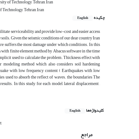
ity of Technology, Tehran, Iran
 Technology, Tehran, Iran
چکیده
English
cilitate serviceability and provide low-cost and easier access
e soils. Given the seismic conditions of our dear country Iran
cture suffers the most damage under which conditions. In this
gs with finite element method by Abacus software in the time
implicit used to calculate the problem. Thickness effect with
ger modeling method which also considers soil hardening
hquake with low frequency content ( Earthquakes with low
ies used to absorb the reflect of waves. the boundaries The
esults. In this study, for each model, lateral displacement ,
کلیدواژه‌ها
English
t
مراجع