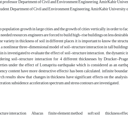
nt professor, Department of Civil and Environment Engineering, AmirKabir Univers
udent, Department of Civil and Environment Engineering, AmirKabir University of
o population growth in large cities and the growth of cities vertically, in order to fa
e needed resources, engineers are forced to build high-rise buildings on less desirabl
he variety in thickness of soil in different places, it is important to know the stru
, a nonlinear three-dimensional model of soil-structure interaction in tall buildin
n is investigated to evaluate the effect of soil-structure interaction. the dynamic 
dering soil-structure interaction for 4 different thicknesses by Drucker-Pra
rties under the effect of Lomaprita earthquake which is considered as an eart
ency content have more destructive effects), has been calculated. infinite boundar
rch results show that changes in thickness have significant effects on the analysis r
eration, subsidence, acceleration spectrum and stress contours are investigated.
ucture interaction
Abacus
finite element method
soft soil
thickness effec