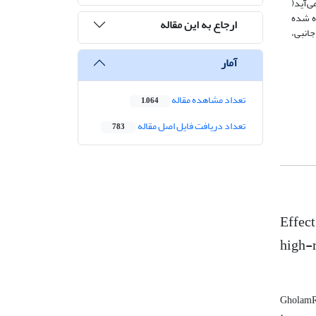
ی‌آید(
ه شده
ارجاع به این مقاله
جانبی،
آمار
تعداد مشاهده مقاله
1,064
تعداد دریافت فایل اصل مقاله
783
Effect
high-r
GholamR