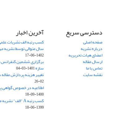
دسترسی سریع
آخرین اخبار
صفحه اصلی
کسب رتبه الف نشریات علمی
درباره نشریه
سال متوالی توسط نشریه م
اعضای هیات تحریریه
1402-06-17
ارسال مقاله
برگزاری ششمین کنفرانس بی
تماس با ما
سازه
1401-03-04
نقشه سایت
تغییر هزینه پردازش مقاله 
02-26
اطلاعیه در خصوص گواهی پ
1400-09-18
کسب رتبه A "الف" نشریه مهندسی سازه و ساخت
1399-06-18