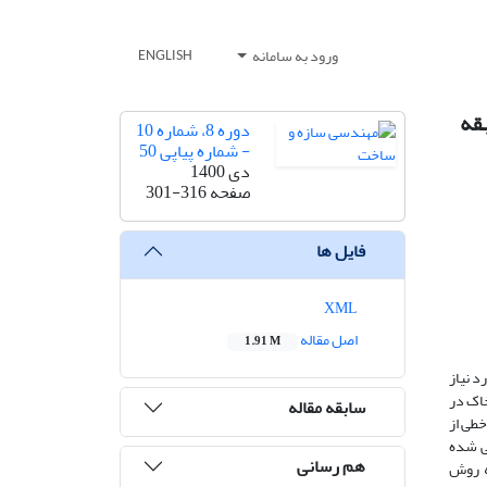
ورود به سامانه
ENGLISH
دوره 8، شماره 10
- شماره پیاپی 50
دی 1400
صفحه
301-316
فایل ها
XML
اصل مقاله
1.91 M
 نیاز
خاک در
سابقه مقاله
طی از
ی شده
هم رسانی
- سازه برای 4 ضخامت مختلف به روش‌