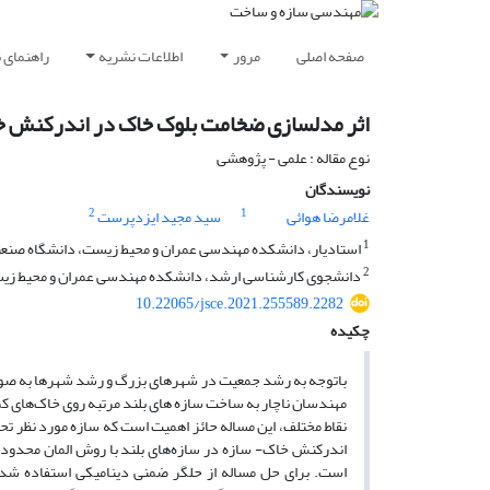
صفحه اصلی
مرور
اطلاعات نشریه
راهنمای 
اثر مدلسازی ضخامت بلوک خاک در اندرکنش خاک و 
نوع مقاله : علمی - پژوهشی
نویسندگان
2
1
غلامرضا هوائی
سید مجید ایزدپرست
1
استادیار، دانشکده مهندسی عمران و محیط زیست، دانشگاه صنعتی 
2
دانشجوی کارشناسی ارشد، دانشکده مهندسی عمران و محیط زیست،
10.22065/jsce.2021.255589.2282
چکیده
باتوجه به رشد جمعیت در شهرهای بزرگ و رشد شهرها به صور
مهندسان ناچار به ساخت سازه های بلند مرتبه روی خاک‌های کم
نقاط مختلف، این مساله حائز اهمیت است که سازه مورد نظر ت
اندرکنش خاک- سازه در سازه‌های بلند با روش المان محدود ب