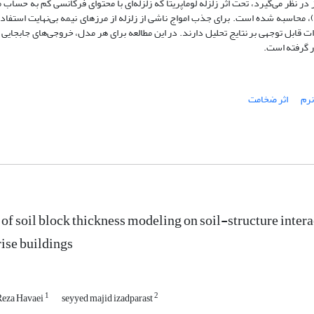
ظر می‌گیرد، تحت اثر زلزله لوماپریتا که زلزله‌ای با محتوای فرکانسی کم به حساب م
، محاسبه شده است. برای جذب امواج ناشی از زلزله از مرزهای نیمه بی‌نهایت استفاد
 قابل توجهی بر نتایج تحلیل دارند. در این مطالعه برای هر مدل، خروجی‌های جابجایی 
 گرفته است.
رم
اثر ضخامت
 of soil block thickness modeling on soil-structure inte
ise buildings
1
2
eza Havaei
seyyed majid izadparast