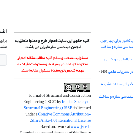
اشت
 کشور برای چهارمین
برای 
کلیه حقوق این سایت اعم از طرح و محتوا متعلق به
هندسی سازه و ساخت
مشتر
انجمن مهندسی سازه ایران می باشد.
مسئولیت صحت و سقم کلیه مطالب مقاله اعم از
ن‌المللی مهندسی
محتوا، نام، تخصص، مرتبه، و مسئولیت افراد به
عهده شخص نویسنده مسئول مقاله است.
در نشریات علمی
1401-
ذیرش مقالات نشریه
Journal of Structural and Construction
Engineering (JSCE) by
Iranian Society of
Structural Engineering (ISSE)
is licensed
under a
Creative Commons Attribution-
.
ShareAlike 4.0 International License
.
Based on a work at
www.jsce.ir
Permissions beyond the scope of this license