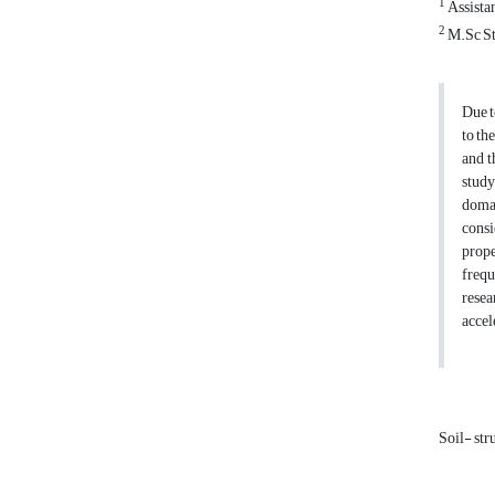
1
Assista
2
M.Sc St
Due t
to th
and t
study
domai
consi
prope
frequ
resea
accel
Soil- str