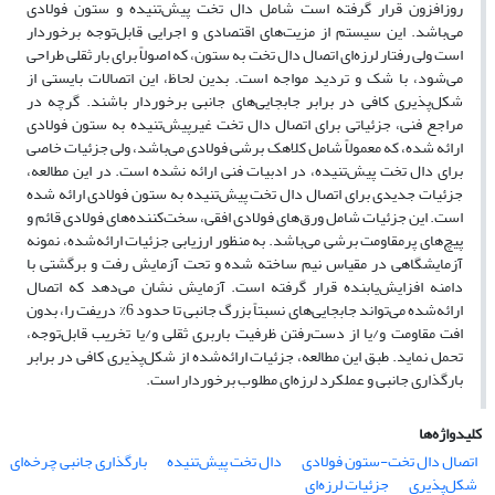
روز‌‌افزون قرار گرفته است شامل دال تخت پیش‌تنیده و ستون فولادی
می‌باشد. این سیستم از مزیت‌های اقتصادی و اجرایی قابل‌توجه برخوردار
است ولی رفتار لرزه‌ای اتصال دال تخت به ستون، که اصولاً برای بار ثقلی طراحی
می‌شود، با شک و تردید مواجه است. بدین لحاظ، این اتصالات بایستی از
شکل‌پذیری کافی در برابر جابجایی‌های جانبی برخوردار باشند. گرچه در
مراجع فنی، جزئیاتی برای اتصال دال تخت غیر‌‌پیش‌‌تنیده به ستون فولادی
ارائه شده، که معمولاً شامل کلاهک برشی فولادی می‌باشد، ولی جزئیات خاصی
برای دال تخت پیش‌تنیده، در ادبیات فنی ارائه ‌نشده است. در این مطالعه،
جزئیات جدیدی برای اتصال دال تخت پیش‌تنیده به ستون فولادی ارائه شده
است. این جزئیات شامل ورق‌های فولادی افقی، سخت‌کننده‌های فولادی قائم و
پیچ‌های پر‌‌مقاومت برشی می‌باشد. به منظور ارزیابی جزئیات ارائه‌شده، نمونه
آزمایشگاهی در مقیاس نیم ساخته ‌شده و تحت آزمایش رفت و برگشتی با
دامنه افزایش‌یابنده قرار گرفته است. آزمایش نشان می‌دهد که اتصال
ارائه‌شده می‌تواند جابجایی‌های‌ نسبتاً بزرگ جانبی تا حدود 6% دریفت را، بدون
افت مقاومت و/یا از دست‌رفتن ظرفیت باربری ثقلی و/یا تخریب قابل‌توجه،
تحمل نماید. طبق این مطالعه، جزئیات ارائه‌شده از شکل‌پذیری کافی در برابر
بارگذاری جانبی و عملکرد لرزه‌ای مطلوب برخوردار است.
کلیدواژه‌ها
اتصال دال تخت-ستون فولادی
دال تخت پیش‌تنیده
بارگذاری جانبی چرخه‌ای
شکل‌پذیری
جزئیات لرزه‌ای