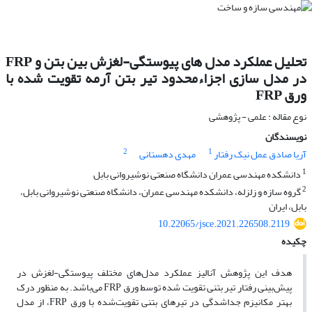
تحلیل عملکرد مدل های پیوستگی-لغزش بین بتن و FRP
در مدل سازی اجزاءمحدود تیر بتن آرمه تقویت شده با
ورق FRP
نوع مقاله : علمی - پژوهشی
نویسندگان
2
1
آریا صادق عمل نیک رفتار
مهدی دهستانی
1
دانشکده مهندسی عمران دانشگاه صنعتی نوشیروانی بابل
2
گروه سازه و زلزله، دانشکده مهندسی عمران، دانشگاه صنعتی نوشیروانی بابل،
بابل، ایران
10.22065/jsce.2021.226508.2119
چکیده
هدف این پژوهش آنالیز عملکرد مدل‌های مختلف پیوستگی-لغزش در
پیش‌بینی رفتار تیر بتنی تقویت شده توسط ورق FRP می‌باشد. به منظور درک
بهتر مکانیزم جداشدگی در تیرهای بتنی تقویت‌شده با ورق FRP، از مدل