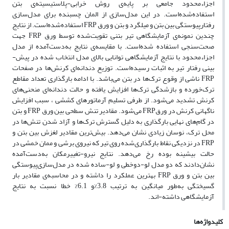
اجزاءمحدود جامعی بر پایه‌ی روش خرابی-پلاستیسیته‌ی بتن
استفاده‌شده‌است. در این مدل‌سازی از المان چسبنده برای مدل‌سازی
رفتارپیوستگی بین بتن و میلگرد و بتن و ورق FRP استفاده‌شده‌است. از نتایج
چندین نمونه‌ی آزمایشگاهی تیر بتنی تقویت‌شده توسط ورق FRP جهت
صحت‌سنجی استفاده شده‌است. با مقایسه‌ی نتایج به‌دست‌آمده از مدل
اجزاء‌محدود با نتایج آزمایشگاهی توانایی بالای مدل انتخاب شده در پیش-
بینی رفتار تیر به اثبات‌ رسیده‌است. توزیع دندانه‌ای کرنش‌ها در صفحات
FRP ناشی از وقوع ترک‌ها در بتن می‌باشد. با ادامه بارگذاری تعداد مقاطع
ترک‌خورده و بازشدگی ترک‌ها افزایش یافته و حالت دندانه‌ای منحنی‌های
کرنش تشدید می‌شود. از طرفی تسلیم آرماتورهای کششی ، سبب افزایش
ناگهانی کرنش در ورقFRP می‌شود. مقادیر تنش سطحی بین ورق FRP و بتن
در گام‌های نهایی بارگذاری به دلیل گسترش ترک‌ها و آزاد شدن تنش‌ها در
محل ترک، نوسان زیادی نشان می‌دهد. بیش‌ترین مقادیر لغزش بین بتن و
FRP در نزدیکی نقاط بارگذاری‌شده روی تیر که نیروی برشی و ممان خمشی در
حالت بیشینه بوده رخ می‌دهد. نتایج نیرو-تغییرمکان به‌دست‌آمده
نشان‌دادند که دو مدل لو-دوخطی و لو-ساده شده در مدل‌سازی‌پیوستگی
بین بتن و ورق FRP بهترین عملکرد را داشته و در محاسبه‌‌ی مقادیر بار
گسیختگی به‌طور میانگین به ترتیب 3.8%و 6.1% خطا نسبت به نتایج
آزمایشگاهی داشته-اند.
کلیدواژه‌ها