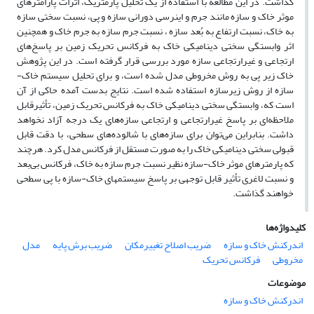
گذاشت. در این مطالعه با استفاده از یک تحلیل پارمتریک، اثرات پارامترهای
موثر خاک و سازه مانند جرم و اینرسی دورانی سازه و پی، نسبت سختی سازه
به خاک، نسبت ارتفاع به بُعد سازه ، نسبت جرم سازه به جرم خاک و همچنین
اثر وابستگی سختی دینامیکی خاک به فرکانس تحریک زمین بر پاسخ‌های
ارتجاعی و غیرارتجاعی سازه مورد بررسی قرار گرفته است. در این پژوهش
خاک زیر پی به روش مخروطی مدل شده است، و برای تحلیل سیستم خاک-
سازه از روش زیرسازه استفاده شده است. نتایج بدست آمده حاکی از آن
است که، وابستگی سختی دینامیکی خاک به فرکانس تحریک زمین، تأثیرقابل
ملاحظه‌ای بر پاسخ غیرارتجاعی و ارتجاعی سازه‌های یک درجه آزاد نخواهد
داشت. بنابراین می‌توان برای سازه‌های با شالوده‌های سطحی، با دقت قابل
قبولی سختی دینامیکی خاک را به صورت مستقل از فرکانس مدل کرد. هرچند
که پارمترهای موثر خاک-سازه نظیر نسبت جرم سازه به خاک، فرکانس بی‌بعد
و نسبت لاغری تأثیر قابل توجهی بر پاسخ سیستمهای خاک-سازه با پی سطحی
خواهند گذاشت.
کلیدواژه‌ها
اندرکنش خاک و سازه
ضریب اصلاح تغییرمکان
ضریب برش پایه
مدل
مخروطی
فرکانس تحریک
موضوعات
اندرکنش خاک و سازه