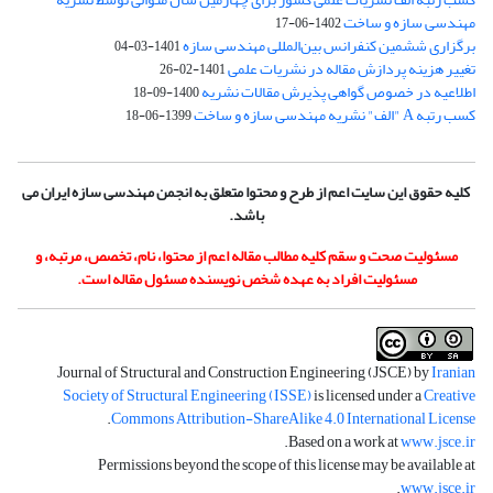
مهندسی سازه و ساخت
1402-06-17
برگزاری ششمین کنفرانس بین‌المللی مهندسی سازه
1401-03-04
تغییر هزینه پردازش مقاله در نشریات علمی
1401-02-26
اطلاعیه در خصوص گواهی پذیرش مقالات نشریه
1400-09-18
کسب رتبه A "الف" نشریه مهندسی سازه و ساخت
1399-06-18
کلیه حقوق این سایت اعم از طرح و محتوا متعلق به انجمن مهندسی سازه ایران می
باشد.
مسئولیت صحت و سقم کلیه مطالب مقاله اعم از محتوا، نام، تخصص، مرتبه، و
مسئولیت افراد به عهده شخص نویسنده مسئول مقاله است.
Journal of Structural and Construction Engineering (JSCE) by
Iranian
Society of Structural Engineering (ISSE)
is licensed under a
Creative
.
Commons Attribution-ShareAlike 4.0 International License
.
Based on a work at
www.jsce.ir
Permissions beyond the scope of this license may be available at
.
www.jsce.ir