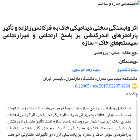
اثر وابستگی سختی دینامیکی خاک به فرکانس زلزله و تأثیر
پارامترهای اندرکنشی بر پاسخ ارتجاعی و غیرارتجاعی
سیستم‌های خاک - سازه
نوع مقاله : علمی - پژوهشی
نویسندگان
بهنود گنجوی
سید رضا موسوی
دانشکده مهندسی عمران، دانشگاه مازندران، بابلسر، ایران
10.22065/jsce.2017.92297.1260
چکیده
در تحلیل و طراحی لرزه‌ای سازه ها عموماً فرض می‌شود که خاک زیر شالوده
صلب است و از انعطاف پذیری آن صرف نظر می‌گردد. با در نظر گرفتن انعطاف
پذیری خاک زیر پی، انتظار می‌رود که پاسخ سازه تحت تأثیر متقابل اندرکنش
دینامیکی سیستم خاک و سازه قرار گیرد. به طور کلی مقادیر مختلف
پارامترهای موثر خاک و سازه بر پاسخهای لرزه ای تأثیرات متفاوتی خواهند