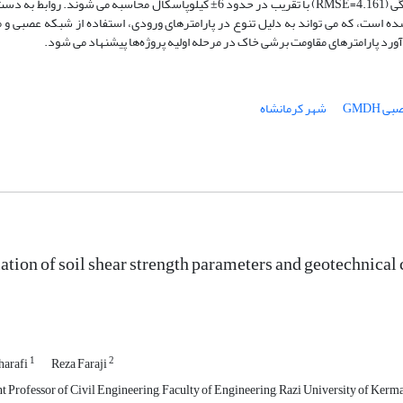
مقادیر پیش بینی شده با تقریب در حدود %20± و برای چسبندگی (RMSE=4.161) با تقریب در حدود 6± کیلوپاسکال محاسبه می شوند. ر
ده است، که می تواند به دلیل تنوع در پارامترهای ورودی، استفاده از شبکه عصبی و 
آورد پارامترهای مقاومت برشی خاک در مرحله اولیه پروژه‌ها پیشنهاد می شود.
 GMDH
شهر کرمانشاه
ation of soil shear strength parameters and geotechnical
1
2
harafi
Reza Faraji
t Professor of Civil Engineering, Faculty of Engineering, Razi University of Kerma