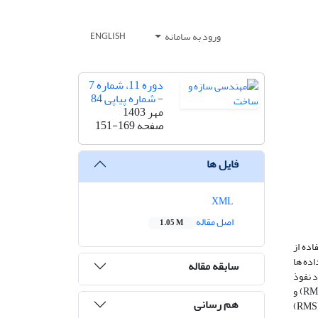
ورود به سامانه
ENGLISH
دوره 11، شماره 7
- شماره پیاپی 84
مهر 1403
صفحه
151-169
فایل ها
XML
اصل مقاله
1.05 M
اده از
اده ها
سابقه مقاله
د نفوذ
استاندارد و مشخصات ژئوتکنیکی (ذرات ریزدانه، رطوبت و ...) به دست آورده شده است که با استفاده از شاخص‌های جذر میانگین مربعات خطا (RMSE) و
هم رسانی
میانگین قدر مطلق خطا (MAE)، بهترین مدل برای پیش بینی مشخصه ها انتخاب شده است. در روابط به دست آمده، برای زاویه اصطکاک (RMSE=2.822)