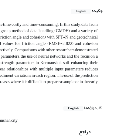
چکیده
English
ame time costly and time-consuming. In this study, data from
he group method of data handling (GMDH) and a variety of
(friction angle and cohesion) with SPT-N and geotechnical
cted values for friction angle (RMSE=2.822) and cohesion
ectively. Comparisons with other researchers demonstrated
t parameters, the use of neural networks, and the focus on a
r strength parameters in Kermanshah soil, enhancing their
near relationships with multiple input parameters reduces
ediment variations in each region. The use of the prediction
ases where it is difficult to prepare a sample, or in the early
کلیدواژه‌ها
English
nshah city
مراجع