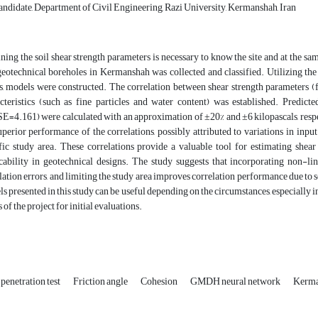
ndidate, Department of Civil Engineering, Razi University, Kermanshah, Iran
ning the soil shear strength parameters is necessary to know the site and at the s
eotechnical boreholes in Kermanshah was collected and classified. Utilizing t
s, models were constructed. The correlation between shear strength parameters 
cteristics (such as fine particles and water content) was established. Predi
=4.161) were calculated with an approximation of ±20% and ±6 kilopascals, resp
uperior performance of the correlations, possibly attributed to variations in inpu
fic study area. These correlations provide a valuable tool for estimating shea
cability in geotechnical designs. The study suggests that incorporating non-li
lation errors, and limiting the study area improves correlation performance due to s
s presented in this study can be useful depending on the circumstances, especially in c
 of the project for initial evaluations.
penetration test
Friction angle
Cohesion
GMDH neural network
Kerma