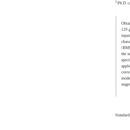
2
Ph.D. ca
Obtai
129 g
input
chara
(RMSE
the s
speci
appli
corre
model
stages
Standard 