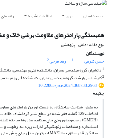
صفحه اصلی
مرور
اطلاعات نشریه
راهنمای 
همبستگی پارامترهای مقاومت برشی خاک و مش
نوع مقاله : علمی - پژوهشی
نویسندگان
2
1
حسن شرفی
رضا فرجی
1
دانشیار، گروه مهندسی عمران، دانشکده فنی و مهندسی، دانشگاه ر
2
کارشناسی ارشد، گروه مهندسی عمران، دانشکده فنی و مهندسی، د
10.22065/jsce.2024.368738.2968
چکیده
به منظور شناخت ساختگاه، به دست آوردن پارامترهای مقاومتی 
اطلاعات 129 گمانه‌ حفر شده در سطح شهر کرمانشاه، 
(GMDH) و مجموعه ورودی های مختلف، مدل ها ساخته شد