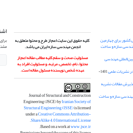
اشت
 کشور برای چهارمین
برای 
کلیه حقوق این سایت اعم از طرح و محتوا متعلق به
هندسی سازه و ساخت
مشتر
انجمن مهندسی سازه ایران می باشد.
مسئولیت صحت و سقم کلیه مطالب مقاله اعم از
ن‌المللی مهندسی
محتوا، نام، تخصص، مرتبه، و مسئولیت افراد به
عهده شخص نویسنده مسئول مقاله است.
در نشریات علمی
1401-
ذیرش مقالات نشریه
Journal of Structural and Construction
Engineering (JSCE) by
Iranian Society of
Structural Engineering (ISSE)
is licensed
under a
Creative Commons Attribution-
.
ShareAlike 4.0 International License
.
Based on a work at
www.jsce.ir
Permissions beyond the scope of this license