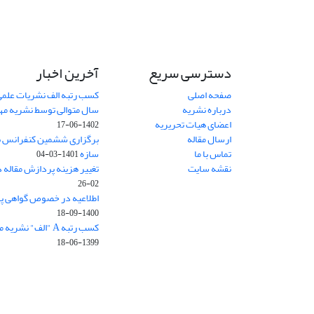
دسترسی سریع
آخرین اخبار
صفحه اصلی
کسب رتبه الف نشریات علمی
درباره نشریه
سال متوالی توسط نشریه م
اعضای هیات تحریریه
1402-06-17
ارسال مقاله
برگزاری ششمین کنفرانس بی
تماس با ما
سازه
1401-03-04
نقشه سایت
تغییر هزینه پردازش مقاله 
02-26
اطلاعیه در خصوص گواهی پ
1400-09-18
کسب رتبه A "الف" نشریه مهندسی سازه و ساخت
1399-06-18