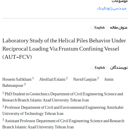
موضوعات
مهندسی ژئوتکینک
عنوان مقاله
English
Laboratory Study of the Helical Piles Behavior Under
Reciprocal Loading Via Frustum Confining Vessel
(AUT-FCV)
نویسندگان
English
1
2
3
Hossein Safikhani
Abolfazl Eslami
Navid Ganjian
Amin
3
Bahmanpour
1
PhD Student in Geotechnics, Department of Civil Engineering, Science and
Research Branch, Islamic Azad University, Tehran, Iran
2
Professor, Department of Civil and Environmental Engineering, Amirkabir
University of Technology, Tehran, Iran
3
Assistant Professor, Department of Civil Engineering, Science and Research
Branch, Islamic Azad University, Tehran, Iran