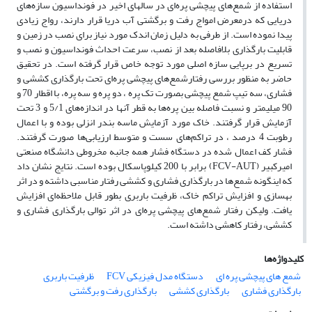
استفاده از شمع‌های پیچشی پره‌ای در سالهای اخیر در فونداسیون سازه‌های
دریایی که درمعرض امواج رفت و برگشتی آب دریا قرار دارند، رواج زیادی
پیدا نموده است. از طرفی به دلیل زمان اندک مورد نیاز برای نصب در زمین و
قابلیت بارگذاری بلافاصله بعد از نصب، سرعت احداث فونداسیون و نصب و
تسریع در برپایی سازه اصلی مورد توجه خاص قرار گرفته است. در تحقیق
حاضر به منظور بررسی رفتارشمع‌های پیچشی پره‌‌ای تحت بارگذاری کششی و
فشاری‌، سه تیپ شمع پیچشی بصورت تک پره ، دو پره و سه پره، با اقطار 70 و
90 میلیمتر و نسبت فاصله بین پره‌ها به قطر آنها در اندازه‌های 5/1 و 3 تحت
آزمایش قرار گرفتند. خاک مورد آزمایش ماسه بندر انزلی بوده و با اعمال
رطوبت 4 درصد ، در تراکم‌های سست و متوسط ارزیابی‌ها صورت گرفتند.
فشار کف اعمال شده در دستگاه فشار همه جانبه مخروطی دانشگاه صنعتی
امیرکبیر (FCV-AUT) برابر با 200 کیلوپاسکال بوده است. نتایج نشان داد
که اینگونه شمع‌ها در بارگذاری فشاری و کششی رفتار مناسبی داشته و در اثر
بهسازی و افزایش تراکم خاک‌، ظرفیت باربری بطور قابل ملاحظه‌ای افزایش
یافت. ولیکن رفتار شمع‌های پیچشی پره‌ای در اثر توالی بارگذاری فشاری و
کششی، رفتار کاهشی داشته است.
کلیدواژه‌ها
شمع های پیچشی پره ای
دستگاه مدل فیزیکی FCV
ظرفیت باربری
بارگذاری فشاری
بارگذاری کششی
بارگذاری رفت و برگشتی