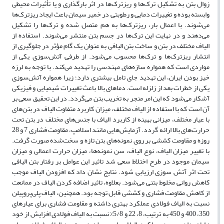
زوال بتن به تشکیل ترک‌ها و ریزترک‌ها در اثر بارگذاری و یا تأثیرات محیطی
وابسته بوده و تغییرات دمایی و رطوبتی در خمیر سیمان باعث ایجاد ریزترک‌ها
می‌شوند. با اعمال بار، ریزترک‌ها به هم متصل شده و ترک‌ها را تشکیل
می‌دهند و در نهایت این ترک‌ها در جسم بتن منتشر می‌شوند. استفاده از
الیاف مختلف در بتن و ساخت بتن الیافی به عنوان یک گام مؤثر در جلوگیری از
انتشار ریزترک‌ها و ترک‌ها محسوب می‌شود. از طرفی آتش‌سوزی یکی از
مواردی است که همواره سازه‌‌‌های مهندسی را تهدید می‌کند. با توجه به لرزه
خیز بودن ایران، این تهدید جای تامل بیشتری دارد؛ زیرا همواره آتش‌سوزی
یکی از خطرات بعد از زلزله است. دماهای بالا باعث تغییرات شیمیایی و فیزیکی
آشکار می‌شود که این امر منجر به تخریب بتن می‌گردد. در این تحقیق سعی بر
آن است که با استفاده از الیاف مختلف، میزان کاربرد متفاوت الیاف در بتن‌های
با عیار مختلف، میزانی بهینه از کاربرد الیاف با جنس‌های مختلف در بتن تحت
حرارت‌های بالا ارائه گردد. آزمایش‌هایی مانند اسلامپ، مقاومت فشاری 7 و 28
روزه و مقاومت کششی بر روی نمونه‌های بتن تازه و سخت‌شده صورت گرفت.
با تغییر میزان الیاف، نوع الیاف، سن نمونه‌ها، میزان حرارت اعمالی و میزان
سیمان موجود در طرح اختلاط سعی شد تاثیر این عوامل بر رفتار بتن الیافی
تحت اثر آتش سوزی ارزیابی شود. نتایج نشان داد که افزودن الیاف موجب
کاهش روانی مخلوط بتنی می‌شود. بعلاوه، تاثیر اضافه کردن الیاف در ممانعت
از کاهش مقاومت فشاری و کششی قابل توجه بود. همچنین، الیاف پلی‌پروپیلن
نسبت به الیاف فولادی عملکرد بهتری داشته و مقاومت فشاری برای عیارهای
350، 400 و 450 به ترتیب، 8، 22 و 5/8% نسبت به الیاف فولادی افزایش از خود