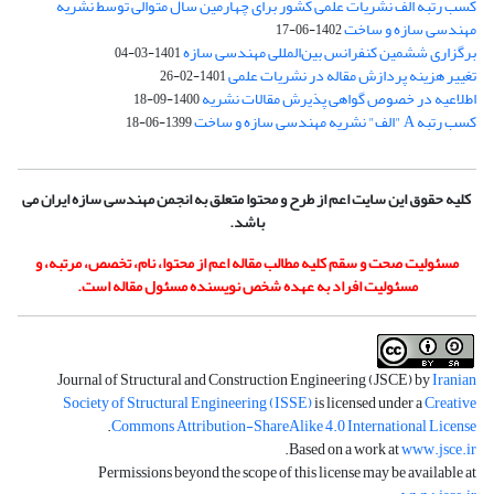
کسب رتبه الف نشریات علمی کشور برای چهارمین سال متوالی توسط نشریه
مهندسی سازه و ساخت
1402-06-17
برگزاری ششمین کنفرانس بین‌المللی مهندسی سازه
1401-03-04
تغییر هزینه پردازش مقاله در نشریات علمی
1401-02-26
اطلاعیه در خصوص گواهی پذیرش مقالات نشریه
1400-09-18
کسب رتبه A "الف" نشریه مهندسی سازه و ساخت
1399-06-18
کلیه حقوق این سایت اعم از طرح و محتوا متعلق به انجمن مهندسی سازه ایران می
باشد.
مسئولیت صحت و سقم کلیه مطالب مقاله اعم از محتوا، نام، تخصص، مرتبه، و
مسئولیت افراد به عهده شخص نویسنده مسئول مقاله است.
Journal of Structural and Construction Engineering (JSCE) by
Iranian
Society of Structural Engineering (ISSE)
is licensed under a
Creative
.
Commons Attribution-ShareAlike 4.0 International License
.
Based on a work at
www.jsce.ir
Permissions beyond the scope of this license may be available at