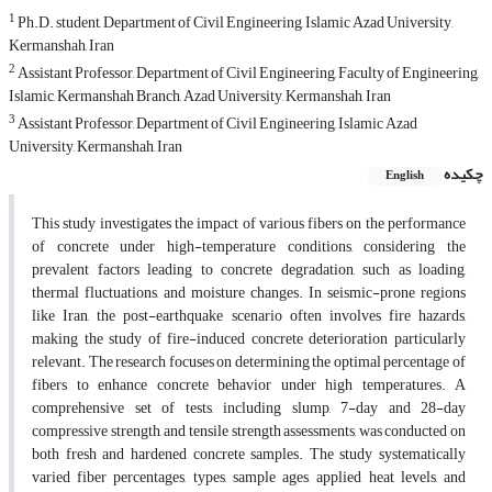
1
Ph.D. student, Department of Civil Engineering, Islamic Azad University,
Kermanshah, Iran
2
Assistant Professor, Department of Civil Engineering, Faculty of Engineering,
Islamic, Kermanshah Branch, Azad University, Kermanshah, Iran
3
Assistant Professor, Department of Civil Engineering, Islamic Azad
University, Kermanshah, Iran
چکیده
English
This study investigates the impact of various fibers on the performance
of concrete under high-temperature conditions, considering the
prevalent factors leading to concrete degradation, such as loading,
thermal fluctuations, and moisture changes. In seismic-prone regions
like Iran, the post-earthquake scenario often involves fire hazards,
making the study of fire-induced concrete deterioration particularly
relevant. The research focuses on determining the optimal percentage of
fibers to enhance concrete behavior under high temperatures. A
comprehensive set of tests, including slump, 7-day and 28-day
compressive strength, and tensile strength assessments, was conducted on
both fresh and hardened concrete samples. The study systematically
varied fiber percentages, types, sample ages, applied heat levels, and