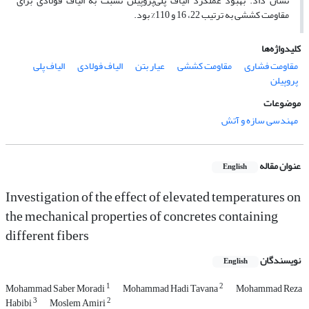
نشان داد. بهبود عملکرد الیاف ‌‌پلی‌پروپیلن نسبت به الیاف فولادی برای
مقاومت کششی به ترتیب 22، 16 و 110% بود.
کلیدواژه‌ها
مقاومت فشاری
مقاومت کششی
عیار بتن
الیاف فولادی
الیاف پلی
پروپیلن
موضوعات
مهندسی سازه و آتش
عنوان مقاله
English
Investigation of the effect of elevated temperatures on
the mechanical properties of concretes containing
different fibers
نویسندگان
English
1
2
Mohammad Saber Moradi
Mohammad Hadi Tavana
Mohammad Reza
3
2
Habibi
Moslem Amiri