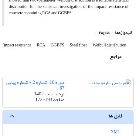
showed that two-parameter Weibull distribution is a suitable statistical
distribution for the statistical investigation of the impact resistance of
concrete containing RCA and GGBFS.
کلیدواژه‌ها
English
Impact resistance
RCA
GGBFS
Steel fiber
Weibull distribution
مراجع
دوره 10، شماره 2 - شماره پیاپی
67
اردیبهشت 1402
صفحه
172-193
فایل ها
XML