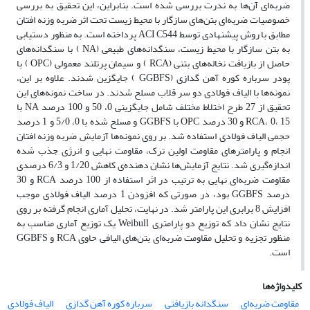
ضربه‌ای آن‌ها به ندرت بررسی شده است. بنابراین، این تحقیق به بررسی
خصوصیات ضربه‌ای بتن‌های سازگار با محیط زیست تحت اثر ضربه وزنه افتان
مطابق با روش پیشنهادی توسط ACI C544 پرداخته است. به منظور دستیابی
به بتن سازگار با محیط زیست، سنگدانه‌های طبیعی (NA ) با سنگدانه‌های
حاصل از بازیافت نخاله‌های بتنی (RCA ) و سیمان پرتلند معمولی (OPC ) با
پودر سرباره کوره آهن گدازی (GGBFS ) جایگزین شدند. علاوه بر این،
نمونه‌ها با الیاف فولادی دو سر قلاب مسلح شدند. در ساخت نمونه‌های این
تحقیق از 27 طرح اختلاط مختلف شامل جایگزینی 0، 50 و 100 درصد NA با
RCA، 0، 15 و 30 درصد OPC با GGBFS و مسلح شده با 0، 5/0 و 1 درصد
حجمی الیاف فولادی استفاده شد. بر روی نمونه‌ها آزمایش ضربه وزنه افتان
انجام و پارامترهای مقاومت اولین ترک، مقاومت نهایی و انرژی جذب شده
اندازه‌گیری شد. نتایج آزمایش‌ها نشان دهنده‌ی کاهش 1/20 و 6/3 درصدی
مقاومت ضربه‌ای نهایی به ترتیب در اثر استفاده از 100 درصد RCA و 30
درصد GGBFS بود، در صورتی که افزودن 1 درصد الیاف فولادی موجب
افزایش 8 برابری این پارامتر شد. در نهایت، تحلیل آماری انجام گرفته بر روی
نتایج نشان داد که توزیع دو پارامتری Weibull یک توزیع آماری مناسب به
منظور تجزیه و تحلیل مقاومت ضربه‌ای بتن‌های الیافی حاوی RCA و GGBFS
است.
کلیدواژه‌ها
مقاومت ضربه‌ای
سنگدانه بازیافتی
سرباره کوره آهن گدازی
الیاف فولادی