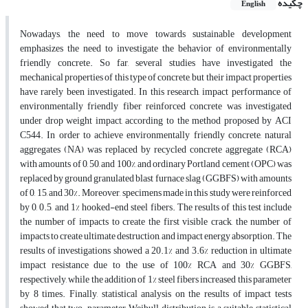
چکیده
English
Nowadays, the need to move towards sustainable development
emphasizes the need to investigate the behavior of environmentally
friendly concrete. So far, several studies have investigated the
mechanical properties of this type of concrete, but their impact properties
have rarely been investigated. In this research, impact performance of
environmentally friendly fiber reinforced concrete was investigated
under drop weight impact, according to the method proposed by ACI
C544. In order to achieve environmentally friendly concrete, natural
aggregates (NA) was replaced by recycled concrete aggregate (RCA)
with amounts of 0, 50, and 100%, and ordinary Portland cement (OPC) was
replaced by ground granulated blast furnace slag (GGBFS) with amounts
of 0, 15, and 30%. Moreover, specimens made in this study were reinforced
by 0, 0.5, and 1% hooked-end steel fibers. The results of this test include
the number of impacts to create the first visible crack, the number of
impacts to create ultimate destruction, and impact energy absorption. The
results of investigations showed a 20.1% and 3.6% reduction in ultimate
impact resistance due to the use of 100% RCA and 30% GGBFS,
respectively, while the addition of 1% steel fibers increased this parameter
by 8 times. Finally, statistical analysis on the results of impact tests