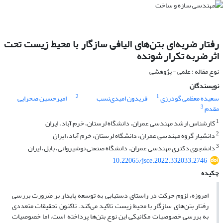
رفتار ضربه‌ای بتن‌های الیافی سازگار با محیط زیست تحت
اثر ضربه تکرار شونده
نوع مقاله : علمی - پژوهشی
نویسندگان
2
1
سعیده معظمی گودرزی
فریدون امیدی‌نسب
امیرحسین صحرایی
3
مقدم
1
کارشناس ارشد مهندسی عمران، دانشگاه لرستان، خرم آباد، ایران
2
دانشیار گروه مهندسی عمران، دانشگاه لرستان، خرم آباد، ایران
3
دانشجوی دکتری مهندسی عمران، دانشگاه صنعتی نوشیروانی، بابل، ایران
10.22065/jsce.2022.332033.2746
چکیده
امروزه، لزوم حرکت در راستای دستیابی به توسعه پایدار بر ضرورت بررسی
رفتار بتن‌های سازگار با محیط زیست تاکید می‌کند. تاکنون تحقیقات متعددی
به بررسی خصوصیات مکانیکی این نوع بتن‌ها پرداخته است، اما خصوصیات