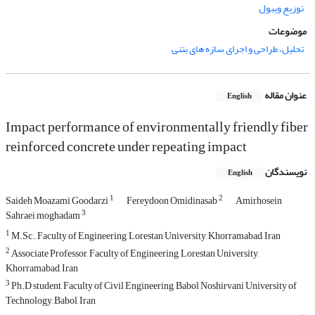
توزیع ویبول
موضوعات
تحلیل، طراحی و اجرای سازه های بتنی
عنوان مقاله
English
Impact performance of environmentally friendly fiber
reinforced concrete under repeating impact
نویسندگان
English
1
2
Saideh Moazami Goodarzi
Fereydoon Omidinasab
Amirhosein
3
Sahraei moghadam
1
M.Sc., Faculty of Engineering, Lorestan University, Khorramabad, Iran
2
Associate Professor, Faculty of Engineering, Lorestan University,
Khorramabad, Iran
3
Ph.D student, Faculty of Civil Engineering, Babol Noshirvani University of
Technology, Babol, Iran