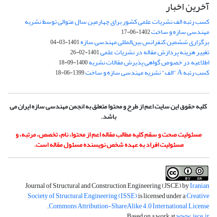
آخرین اخبار
کسب رتبه الف نشریات علمی کشور برای چهارمین سال متوالی توسط نشریه
مهندسی سازه و ساخت
1402-06-17
برگزاری ششمین کنفرانس بین‌المللی مهندسی سازه
1401-03-04
تغییر هزینه پردازش مقاله در نشریات علمی
1401-02-26
اطلاعیه در خصوص گواهی پذیرش مقالات نشریه
1400-09-18
کسب رتبه A "الف" نشریه مهندسی سازه و ساخت
1399-06-18
کلیه حقوق این سایت اعم از طرح و محتوا متعلق به انجمن مهندسی سازه ایران می
باشد.
مسئولیت صحت و سقم کلیه مطالب مقاله اعم از محتوا، نام، تخصص، مرتبه، و
مسئولیت افراد به عهده شخص نویسنده مسئول مقاله است.
Journal of Structural and Construction Engineering (JSCE) by
Iranian
Society of Structural Engineering (ISSE)
is licensed under a
Creative
.
Commons Attribution-ShareAlike 4.0 International License
.
Based on a work at
www.jsce.ir