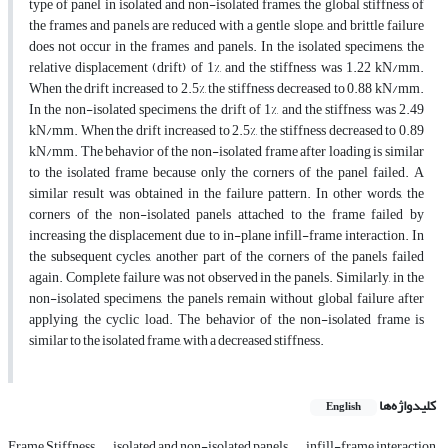
type of panel in isolated and non-isolated frames, the global stiffness of
the frames and panels are reduced with a gentle slope, and brittle failure
does not occur in the frames and panels. In the isolated specimens, the
relative displacement (drift) of 1%, and the stiffness was 1.22 kN/mm.
When the drift increased to 2.5%, the stiffness decreased to 0.88 kN/mm.
In the non-isolated specimens, the drift of 1%, and the stiffness was 2.49
kN/mm. When the drift increased to 2.5%, the stiffness decreased to 0.89
kN/mm. The behavior of the non-isolated frame after loading is similar
to the isolated frame because only the corners of the panel failed. A
similar result was obtained in the failure pattern. In other words, the
corners of the non-isolated panels attached to the frame failed by
increasing the displacement due to in-plane infill-frame interaction. In
the subsequent cycles, another part of the corners of the panels failed
again. Complete failure was not observed in the panels. Similarly, in the
non-isolated specimens, the panels remain without global failure after
applying the cyclic load. The behavior of the non-isolated frame is
similar to the isolated frame, with a decreased stiffness.
کلیدواژه‌ها
English
Frame Stiffness
isolated and non-isolated panels
infill-frame interaction