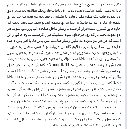
بتنی سبک در قاب‌های فلزی ساده بررسی شد. به ‌منظور یافتن رفتار این نوع
پانل و تعیین تأثیر سختی و نحوه تعامل آن با قاب فلزی یک مطالعه تجربی بر روی
دو نمونه قاب یک طبقه یک دهانه با مقیاس واقعی به دو صورت جداسازی
شده (از بالا و اطراف قاب) و جداسازی نشده انجام شد. نمونه‌ها تحت اثر
جابه‌جایی کنترل شده قرار گرفتند تا رفتار داخل صفحه آنها بررسی شود. هر
دو نمونه تحت بارگذاری چرخه‌ای شبه‌استاتیک قرار گرفتند. نتایج حاکی از آن
است که در هر دو نمونه به دلیل رفتار مناسب بتن پانل‌ها، با افزایش دامنه
جابه‌جایی، سختی با شیب ملایم کاهش می‌یابد و کاهش سختی به‌ صورت
ناگهانی وجود ندارد. به طوری که در مدل جداسازی شده در جابه جایی نسبی
%1 سختی پانل kN/mm 1/2 است. وقتی که جابه جایی نسبی به % 2/5 درصد
افزایش می‌یابد مقدار سختی به kN/mm 0/88 کاهش می‌یابد. در مدل
جداسازی نشده در جابه جایی نسبی %1 ، سختی پانل kN/mm 2/49 است.
وقتی که جابه جایی نسبی به %2/5 افزایش می-یابد مقدار سختی به kN/mm
0/89 کاهش می‌یابد. در الگوی شکست نیز نتیجه‌ای مشابه به دست آمد.
بدین معنی که با افزایش جابه‌جایی و تعامل بیشتر بین پانل و قاب، گوشه‌های
پانل‌ها تخریب شدند و دوباره تعامل ایجاد ‌ و مجدداً قسمت دیگری از گوشه
پانل تخریب گردید و شکست کامل در پانل‌ها مشاهده نشد. به همین ترتیب
در نمونه جداسازی ‌نشده بدون تخریب کلی و پس از کاهش سختی، به حالت
نمونه جداسازی‌شده می‌رسد و در ادامه بارگذاری، مشابه قاب جداسازی
‌شده عمل می‌کند؛ بنابراین حتی درصورتی‌که پانل از قاب جداسازی نشود ،
تخریب ناشی از شکست ‌ترد اتفاق نخواهد افتاد.