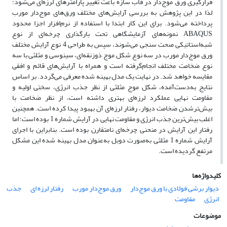
قرارگیری ورق موج‌دار در قاب سازه باعث تغییر پارامترهای لرزه‌ای می‌شود؛
لذا در این پژوهش به بررسی آرایش‌های مختلف ورق‌های موج‌دار مورب
پرداخته می‌شود. برای این کار ابتدا با استفاده از نرم‌افزار اجزا محدود
ABAQUS نمونه‌های آزمایشگاهی تحت بارگذاری چرخه‌ای از نوع
شبه‌استاتیکی صحت سنجی می‌شوند، سپس به طراحی 4 نوع آرایش مختلف
ورق موج‌دار مورب در سه نوع شکل موج ذوزنقه‌ای، سینوسی و مثلثی با سه
نوع ضخامت مختلف انجام‌گرفته است و همراه با آرایش‌های قائم و افقی
مقایسه خواهد شد. در نهایت یک مدل بهینه شده معرفی می‌گردد. بر اساس
نتایج به‌دست‌آمده، شکل موج مثلثی از نظر جذب انرژی، سختی اولیه و
مقاومت نهایی عملکرد لرزه‌ای بهتری داشته است، از نظر ضخامت با
بیش‌ترشدن ضخامت دیوار، رفتار لرزه‌ای آن بهبود پیدا کرده است. همچنین
اغلب بیش‌ترین جذب انرژی و مقاومت نهایی در آرایش شماره 1 بوده است؛ اما
رفتار این آرایش در منحنی چرخه‌ای نامتقارن بوده است. بنابراین با اجرای
آرایش شماره 1 مثلثی به‌صورت دوبل به‌عنوان مدل بهینه شده این مشکل
مرتفع گردیده است.
کلیدواژه‌ها
دیوار برشی فولادی با ورق موج‌دار
ورق موج‌دار مورب
رفتار لرزه ای
جذب
انرژی
مقاومت
موضوعات