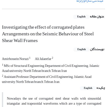
مهندسی سازه و زلزله
عنوان مقاله
English
Investigating the effect of corrugated plates
Arrangements on the Seismic Behaviour of Steel
Shear Wall Frames
نویسندگان
English
1
2
Amirhossein Noruzi
Ali Jalaeefar
1
MSc of Structural Engineering, Department of Civil Engineering. Islamic
Azad university, North Tehran branch, Tehran, Iran
2
Assistant Professor, Department of Civil Engineering. Islamic Azad
university, North Tehran branch, Tehran, Iran
چکیده
English
Nowadays, the use of corrugated steel shear walls with sinusoidal,
triangular, and trapezoidal waveforms, which are a type of corrugated