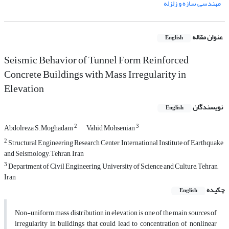
مهندسی سازه و زلزله
عنوان مقاله
English
Seismic Behavior of Tunnel Form Reinforced
Concrete Buildings with Mass Irregularity in
Elevation
نویسندگان
English
2
3
Abdolreza S.Moghadam
Vahid Mohsenian
2
Structural Engineering Research Center, International Institute of Earthquake
and Seismology, Tehran, Iran
3
Department of Civil Engineering, University of Science and Culture, Tehran,
Iran
چکیده
English
Non-uniform mass distribution in elevation is one of the main sources of
irregularity in buildings that could lead to concentration of nonlinear