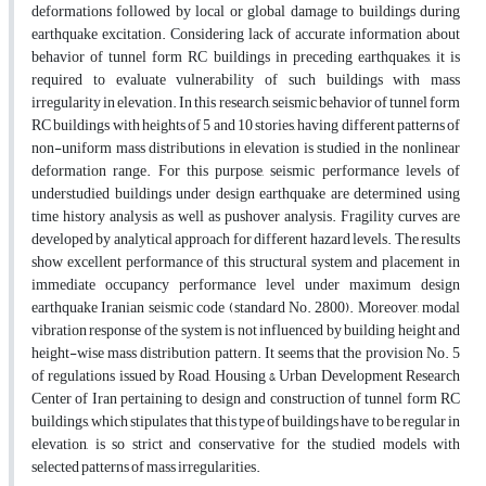
deformations followed by local or global damage to buildings during
earthquake excitation. Considering lack of accurate information about
behavior of tunnel form RC buildings in preceding earthquakes, it is
required to evaluate vulnerability of such buildings with mass
irregularity in elevation. In this research, seismic behavior of tunnel form
RC buildings with heights of 5 and 10 stories, having different patterns of
non-uniform mass distributions in elevation is studied in the nonlinear
deformation range. For this purpose, seismic performance levels of
understudied buildings under design earthquake are determined using
time history analysis as well as pushover analysis. Fragility curves are
developed by analytical approach for different hazard levels. The results
show excellent performance of this structural system and placement in
immediate occupancy performance level under maximum design
earthquake Iranian seismic code (standard No. 2800). Moreover, modal
vibration response of the system is not influenced by building height and
height-wise mass distribution pattern. It seems that the provision No. 5
of regulations issued by Road, Housing & Urban Development Research
Center of Iran pertaining to design and construction of tunnel form RC
buildings, which stipulates that this type of buildings have to be regular in
elevation, is so strict and conservative for the studied models with
selected patterns of mass irregularities.