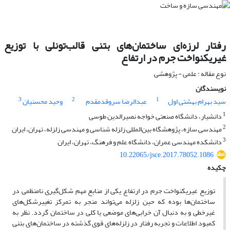
رفتار لرزه‌ای ساختمان‌های بتنی قالب‌تونلی با توزیع
غیریکنواخت جرم در ارتفاع
نوع مقاله : علمی - پژوهشی
نویسندگان
3
2
1
سید بهرام بهشتی اول
عبدالرضا سروقدمقدم
وحید محسنیان
1
دانشیار، دانشگاه صنعتی خواجه نصیرالدین طوسی
2
مهندسی سازه، پژوهشگاه بین‌المللی زلزله شناسی و مهندسی زلزله، تهران، ایران
3
دانشکده مهندسی عمران، دانشگاه علم و فرهنگ، تهران، ایران
10.22065/jsce.2017.78052.1086
چکیده
توزیع غیریکنواخت جرم در ارتفاع یکی از منابع مهم شکل‌گیری نامنظمی در
ساختمان‌ها بوده که حین زلزله می‌تواند منجر به تمرکز تغییرشکل‌های
غیرخطی و به دنبال آن خرابی‌های موضعی یا کلی در ساختمان گردد. نظر به
کمبود اطلاعات و تجربه رفتار در زلزله‌های قوی ﮔﺬشته در ساختمان‌های بتنی