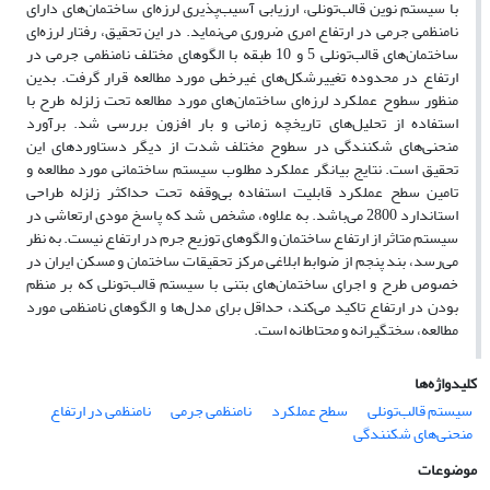
با سیستم نوین قالب‌تونلی، ارزیابی آسیب‌ﭘﺬیری لرزه‌ای ساختمان‌های دارای
نامنظمی جرمی در ارتفاع امری ضروری می‌نماید. در این تحقیق، رفتار لرزه‌ای
ساختمان‌های قالب‌تونلی 5 و 10 طبقه با الگوهای مختلف نامنظمی جرمی در
ارتفاع در محدوده تغییرشکل‌های غیرخطی مورد مطالعه قرار گرفت. بدین
منظور سطوح عملکرد لرزه‌ای ساختمان‌های مورد مطالعه تحت زلزله طرح با
استفاده از تحلیل‌های تاریخچه زمانی و بار افزون بررسی شد. برآورد
منحنی‌های شکنندگی در سطوح مختلف شدت از دیگر دستاوردهای این
تحقیق است. نتایج بیانگر عملکرد مطلوب سیستم ساختمانی مورد مطالعه و
تامین سطح عملکرد قابلیت استفاده بی‌وقفه تحت حداکثر زلزله طراحی
استاندارد 2800 می‌باشد. به علاوه، مشخص شد که پاسخ مودی ارتعاشی در
سیستم متاثر از ارتفاع ساختمان و الگوهای توزیع جرم در ارتفاع نیست. به نظر
می‌رسد، بند پنجم از ضوابط ابلاغی مرکز تحقیقات ساختمان و مسکن ایران در
خصوص طرح و اجرای ساختمان‌های بتنی با سیستم قالب‌تونلی که بر منظم
بودن در ارتفاع تاکید می‌کند، حداقل برای مدل‌ها و الگوهای نامنظمی مورد
مطالعه، سختگیرانه و محتاطانه است.
کلیدواژه‌ها
سیستم قالب‌تونلی
سطح عملکرد
نامنظمی جرمی
نامنظمی در ارتفاع
منحنی‌های شکنندگی
موضوعات