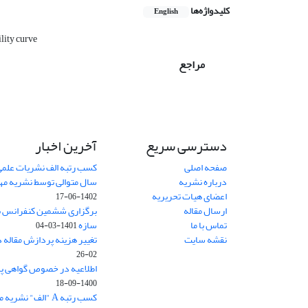
کلیدواژه‌ها
English
ility curve
مراجع
دسترسی سریع
آخرین اخبار
صفحه اصلی
کسب رتبه الف نشریات علمی
درباره نشریه
سال متوالی توسط نشریه م
اعضای هیات تحریریه
1402-06-17
ارسال مقاله
برگزاری ششمین کنفرانس بی
تماس با ما
سازه
1401-03-04
نقشه سایت
تغییر هزینه پردازش مقاله 
02-26
اطلاعیه در خصوص گواهی پ
1400-09-18
کسب رتبه A "الف" نشریه مهندسی سازه و ساخت