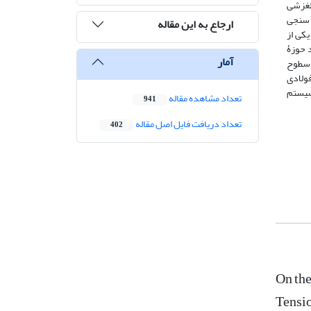
 لغزشی
ت سنجی
ارجاع به این مقاله
کی از
یکی غیر خطی فزاینده تحت 10 رکورد زلزله ( 5 رکورد حوزۀ دور و 5 رکورد حوزۀ
آمار
ر سطوح
ولادی
سیستم
تعداد مشاهده مقاله
941
تعداد دریافت فایل اصل مقاله
402
On the
Tensio