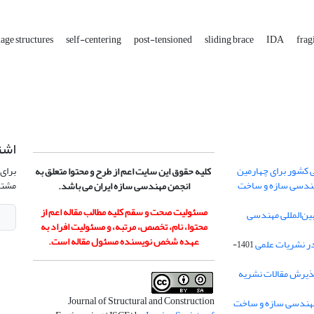
ge structures
self-centering
post-tensioned
sliding brace
IDA
frag
اشت
 کشور برای چهارمین
برای 
کلیه حقوق این سایت اعم از طرح و محتوا متعلق به
هندسی سازه و ساخت
مشتر
انجمن مهندسی سازه ایران می باشد.
مسئولیت صحت و سقم کلیه مطالب مقاله اعم از
ن‌المللی مهندسی
محتوا، نام، تخصص، مرتبه، و مسئولیت افراد به
عهده شخص نویسنده مسئول مقاله است.
در نشریات علمی
1401-
ذیرش مقالات نشریه
Journal of Structural and Construction