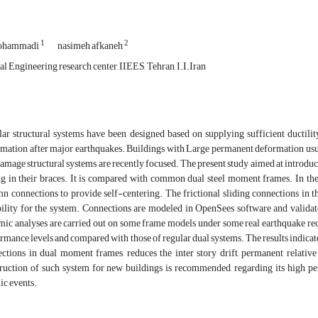
1
2
ohammadi
nasimeh afkaneh
al Engineering research center, IIEES, Tehran, I.I.Iran
ar structural systems have been designed based on supplying sufficient ductilit
mation after major earthquakes. Buildings with Large permanent deformation usual
amage structural systems are recently focused. The present study aimed at introduc
ng in their braces. It is compared with common dual steel moment frames. In the
n connections to provide self-centering. The frictional sliding connections in the
ility for the system. Connections are modeled in OpenSees software and validat
ic analyses are carried out on some frame models under some real earthquake recor
rmance levels and compared with those of regular dual systems. The results indicate
ctions in dual moment frames, reduces the inter story drift, permanent relative
ruction of such system for new buildings is recommended, regarding its high per
ic events.