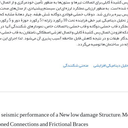
س کشیدۀ کابلی برای اتصالات تیرها و ستون‌ها به منظور تأمین خودمرکزی و از اتصال
اده شده است. به منظور ارزیابی عملکرد لرزه ای این سیستم پیشنهادی، از مدل‌های صح
نسیس بهره برداری شد. دو قاب خمشی فولادی دوگانه شش طبقه، چهار دهانۀ مشابه که ی
آنها براساس سیستم پیشنهادی مجهز شده است با استفاده از تحلیل دینام
از عملکرد قاب خمشی دوگانه و قاب خمشی با اتصالات خاص، نمودارهای شکنندگی آنها د
که افزودن اتصال پس کشیدۀ کابلی و اتصال لغزشی اصطکاکی نامتقارن به قاب خمشی ف
دگار طبقات و در نتیجه کاهش قابل ملاحظه آسیب پذیری آن می‌شود. لذا اجرای این 
له در ساختمان ها توصیه می‌گردد.
لیل دینامیکی افزایشی
منحنی شکنندگی
 seismic performance of a New low damage Structure; M
ned Connections and Frictional Braces