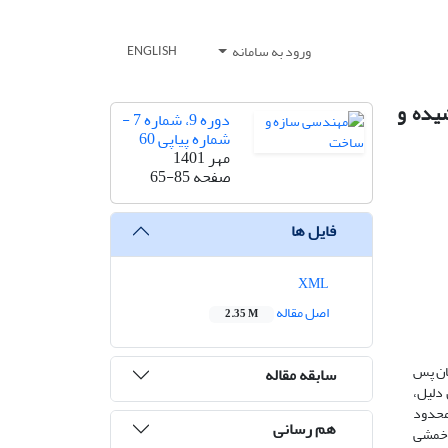
ورود به سامانه
ENGLISH
یده و
دوره 9، شماره 7 -
شماره پیاپی 60
مهر 1401
صفحه
65-85
فایل ها
XML
اصل مقاله
2.35 M
مان پس
سابقه مقاله
 دلیل،
محدود
هم رسانی
 خمشی