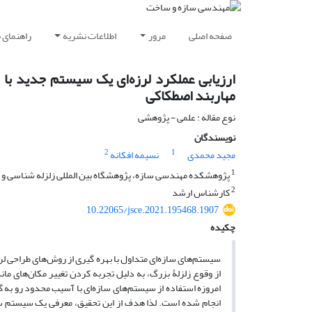
صفحه اصلی
مرور
اطلاعات نشریه
راهنمای 
ارزیابی عملکرد لرزه‌ای یک سیستم جدید ب
مهاربند اصطکاکی
نوع مقاله : علمی - پژوهشی
نویسندگان
2
1
مجید محمدی
نسیمه افکانه
1
پژوهشکده مهندسی سازه، پژوهشگاه بین المللی زلزله شناسی و مه
2
کارشناس ارشد
10.22065/jsce.2021.195468.1907
چکیده
سیستم‌های سازه‌ای متداول با بهره گیری از روش‌های طراحی ل
از وقوع زلزلۀ بزرگ، به دلیل تجربه کردن تغییر مکان‌های ماند
امروزه استفاده از سیستم‌های سازه‌ای با آسیب محدود رو 
انجام شده است. لذا هدف از این تحقیق، معرفی یک سیستم 