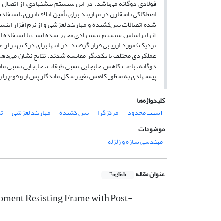
فولادی دوگانه می‌باشد. در این سیستم پیشنهادی، از اتصال پ
اصطکاکی نامتقارن در مهاربند برای تأمین اتلاف انرژی، استف
شده اتصالات پس‌کشیده و مهاربند لغزشی و از نرم افزار اپ
نزدیک) مورد ارزیابی قرار گرفتند. در انتها برای درک بهتر 
عملکردی مختلف با یکدیگر مقایسه شدند. نتایج نشان می‌دهد
دوگانه، باعث کاهش جابجایی نسبی طبقات، جابجایی نسبی مان
پیشنهادی به منظور کاهش تغییرشکل ماندگار پس از و قوع زلز
کلیدواژه‌ها
آسیب محدود
مرکزگرا
پس کشیده
مهاربند لغزشی
تح
موضوعات
مهندسی سازه و زلزله
عنوان مقاله
English
oment Resisting Frame with Post-