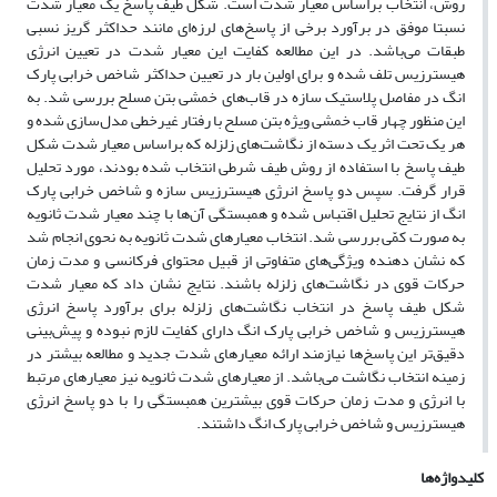
روش، انتخاب براساس معیار شدت است. شکل طیف پاسخ یک معیار شدت
نسبتا موفق در برآورد برخی از پاسخ‌های لرزه‌ای مانند حداکثر گریز نسبی
طبقات می‌باشد. در این مطالعه کفایت این معیار شدت در تعیین انرژی
هیسترزیس تلف شده و برای اولین بار در تعیین حداکثر شاخص خرابی پارک
انگ در مفاصل پلاستیک سازه در قاب‌های خمشی بتن مسلح بررسی شد. به
این منظور چهار قاب خمشی ویژه بتن مسلح با رفتار غیرخطی مدل‌سازی شده و
هر یک تحت اثر یک دسته از نگاشت‌های زلزله که براساس معیار شدت شکل
طیف پاسخ با استفاده از روش طیف شرطی انتخاب شده بودند، مورد تحلیل
قرار گرفت. سپس دو پاسخ انرژی هیسترزیس سازه و شاخص خرابی پارک
انگ از نتایج تحلیل اقتباس شده و همبستگی آن‌ها با چند معیار شدت ثانویه
به صورت کمّی بررسی شد. انتخاب معیارهای شدت ثانویه به نحوی انجام شد
که نشان دهنده ویژگی‌های متفاوتی از قبیل محتوای فرکانسی و مدت زمان
حرکات قوی در نگاشت‌های زلزله باشند. نتایج نشان داد که معیار شدت
شکل طیف پاسخ در انتخاب نگاشت‌های زلزله برای برآورد پاسخ انرژی
هیسترزیس و شاخص خرابی پارک انگ دارای کفایت لازم نبوده و پیش‌بینی
دقیق‌تر این پاسخ‌ها نیازمند ارائه معیار‌های شدت جدید و مطالعه بیشتر در
زمینه انتخاب نگاشت می‌باشد. از معیارهای شدت ثانویه نیز معیارهای مرتبط
با انرژی و مدت زمان حرکات قوی بیشترین همبستگی را با دو پاسخ انرژی
هیسترزیس و شاخص خرابی پارک انگ داشتند.
کلیدواژه‌ها