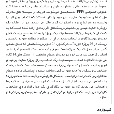
تا حد زیادی می توانند اهداف ‏زمانی، مالی و یا کیفی پروؤه را متاثر نموده و
عموماً در ‏‏5 دسته امانی، متعارف، طرح و ساخت، عامل چهارم و مشارکت
عمومی خصوصی ‏‏(‏PPP‏) دسته‌بندی می‌شوند. هر یک از سیستم های تدارک
مزیت ها و ‏محدودیت های خاص خود را دارا هستند که انتخاب بین انها را
‏وابسته به شرایط پروژه و انتظارات کارفرمائی می نماید. در این مقاله یک
رویکرد جدید مبتنی ‏بر تخصیص ریسک‌های قراردادی ارائه ‏شده است که به
کمک آن کارفرما می‌تواند سیستم تدارک پروژه را بسته به سطح ریسک قابل
پذیرش توسط کارفرما ‏انتخاب نماید. برای ‏این منظور با مطالعه سوابق تخصیص
ریسک در 26 پروژه حوزه آب در کشور، 14 عنوان ریسک اصلی که مبنای تصمی
گیری برای مدل ‏‏تدارک پروژه است معرفی گردیده است. تصمیم گیرنده بر
اساس ظرفیت سازمانی خود در پذیرش سطح مشخصی از ریسک های 14 ‏گانه
می تواند اقدام به ‏انتخاب سیستم تدارک متناسب برای پروژه نماید. بر مبنای
این رویکرد، یک مدل تصمیم‌گیری چند هدفه توسعه ‏یافته است که با دریافت
مشخصات ریسک ‏پروژه، به صورت کمی ساختار بهینه را پیشنهاد داده و سطح
مخاطراتی را که در انتظار او ‏است (به شکل افزایش در قیمت تمام شده پروژه)
را مشخص می ‏سازد. ابزار تحلیل حساسیت این مدل همچنین به کارفرما
راهنمایی ‏می نماید که در صورت بکارگیری یک مدل قراردادی مشخص،
کارفرما می بایست کدام ‏ابزارهای قراردادی یا ظرفیت های مدیریتی را ‏فراهم
سازد.‏
کلیدواژه‌ها