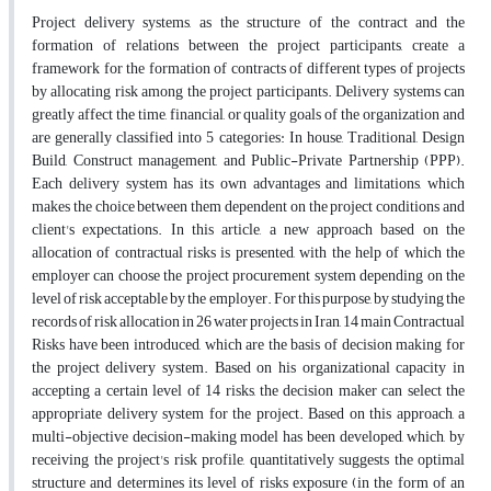
Project delivery systems, as the structure of the contract and the
formation ‎of relations between the project ‎participants, create a
framework for the ‎formation of contracts of different types of projects
by allocating risk ‎‎among the project participants. Delivery systems can
greatly affect the ‎time, financial, or quality goals of the ‎organization and
are generally ‎classified into 5 categories: In house, Traditional, Design
Build, Construct ‎‎management, and Public-Private Partnership (PPP).
Each delivery system ‎has its own advantages and limitations, ‎which
makes the choice between ‎them dependent on the project conditions and
client's expectations. In this ‎article, ‎a new approach based on the
allocation of contractual risks is ‎presented, with the help of which the
employer can ‎choose the project ‎procurement system depending on the
level of risk acceptable by the ‎employer. For this purpose, ‎by studying the
records of risk allocation in ‎‎26 water projects in Iran, 14 main Contractual
Risks have been ‎‎introduced, which are the basis of decision making for
the project delivery ‎system. Based on his organizational ‎capacity in
accepting a certain level ‎of 14 risks, the decision maker can select the
appropriate delivery system ‎for ‎the project. Based on this approach, a
multi-objective decision-making ‎model has been developed, which, by
‎receiving the project's risk profile, ‎quantitatively suggests the optimal
structure and determines its level of ‎risks ‎exposure (in the form of an