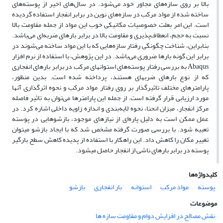
بالا بر روی سازه‌های مجاور خود می‌شود. در سال‌های اخیر از پوسته‌های
ساخته شده از مواد مرکب در سازه‌های نوین در برابر انفجار استفاده گردیده
است. این امر بعلت خصوصیات مکانیکی خوب این مواد از جمله مقاومت بالا
نسبت به حجم، انعطاف‌پذیری و مقاومت بالا در برابر بارهای ضربه‌ای می‌باشد.
بنابراین، شناخت چگونگی رفتار سازه‌هایی که با این مواد ساخته می‌شوند در
برابر این گونه بارها ضروری می‌باشد. در این پژوهش، با استفاده از نرم افزار
Abaqus به بررسی رفتار پوسته‌های استوانه­ای مرکب در برابر بار‌های انفجاری
که از نوع بارهای ضربه­ای هستند، پرداخته شده است. بدین منظور،
پارامترهای مختلف تاثیرگذار بر روی رفتار مواد مرکب و نحوه اثرگذاری آنها
مورد ارزیابی قرار گرفته است. از جمله این پارامترها می‌توان به تاثیر فاصله
مرکز انفجار، میزان انحنا، نحوه لایه‌بندی و اندازه زاویه داخلی اشاره کرد. در
عمل ممکن است به دلیل پاره‌ای از نیازهای موجود، بازشوهایی در پوسته
تعبیه شود. با بررسی صورت گرفته مشخص شد که با ایجاد بازشو می­توان
تغییر مکان را کاهش داد. این راهکار با استفاده از پدیده کاهش سطح بارگیر
پوسته در برابر بارهای ناشی از انفجار حاصل می­شود.
کلیدواژه‌ها
پوسته
مواد مرکب
استوانه‌
بار انفجاری
بازشو
موضوعات
نقش مصالح در افزایش دوام و مقاومت سازه ها