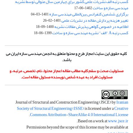
کسب رتبه الف نشریات علمی کشور برای چهارمین سال متوالی توسط نشریه
مهندسی سازه و ساخت
1402-06-17
برگزاری ششمین کنفرانس بین‌المللی مهندسی سازه
1401-03-04
تغییر هزینه پردازش مقاله در نشریات علمی
1401-02-26
اطلاعیه در خصوص گواهی پذیرش مقالات نشریه
1400-09-18
کسب رتبه A "الف" نشریه مهندسی سازه و ساخت
1399-06-18
کلیه حقوق این سایت اعم از طرح و محتوا متعلق به انجمن مهندسی سازه ایران می
باشد.
مسئولیت صحت و سقم کلیه مطالب مقاله اعم از محتوا، نام، تخصص، مرتبه، و
مسئولیت افراد به عهده شخص نویسنده مسئول مقاله است.
Journal of Structural and Construction Engineering (JSCE) by
Iranian
Society of Structural Engineering (ISSE)
is licensed under a
Creative
.
Commons Attribution-ShareAlike 4.0 International License
.
Based on a work at
www.jsce.ir
Permissions beyond the scope of this license may be available at