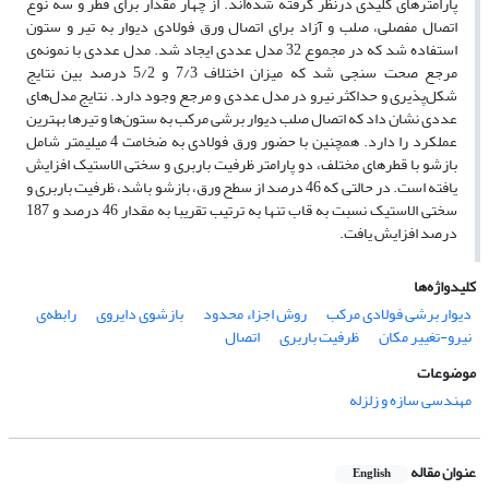
پارامترهای کلیدی درنظر گرفته شده‌اند. از چهار مقدار برای قطر و سه نوع
اتصال مفصلی، صلب و آزاد برای اتصال ورق فولادی دیوار به تیر و ستون
استفاده شد که در مجموع 32 مدل عددی ایجاد شد. مدل عددی با نمونه‌ی
مرجع صحت سنجی شد که میزان اختلاف 7/3 و 5/2 درصد بین نتایج
شکل‌پذیری و حداکثر نیرو در مدل عددی و مرجع وجود دارد. نتایج مدل‌های
عددی نشان داد که اتصال صلب دیوار برشی مرکب به ستون‌ها و تیرها بهترین
عملکرد را دارد. همچنین با حضور ورق فولادی به ضخامت 4 میلیمتر شامل
بازشو با قطرهای مختلف، دو پارامتر ظرفیت باربری و سختی الاستیک افزایش
یافته است. در حالتی که 46 درصد از سطح ورق، بازشو باشد، ظرفیت باربری و
سختی الاستیک نسبت به قاب تنها به ترتیب تقریبا به مقدار 46 درصد و 187
درصد افزایش یافت.
کلیدواژه‌ها
دیوار برشی فولادی مرکب
روش اجزاء محدود
بازشوی دایروی
رابطه‌ی
نیرو-تغییر مکان
ظرفیت باربری
اتصال
موضوعات
مهندسی سازه و زلزله
عنوان مقاله
English