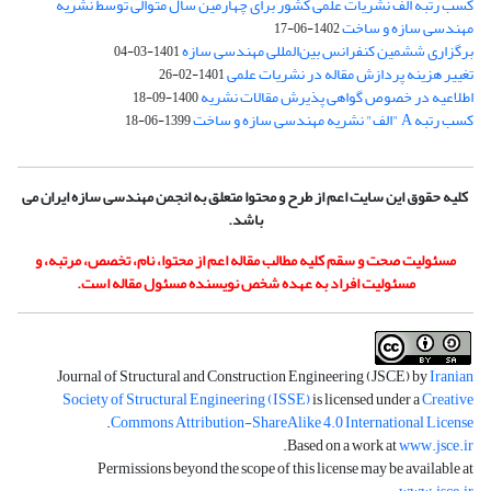
کسب رتبه الف نشریات علمی کشور برای چهارمین سال متوالی توسط نشریه
مهندسی سازه و ساخت
1402-06-17
برگزاری ششمین کنفرانس بین‌المللی مهندسی سازه
1401-03-04
تغییر هزینه پردازش مقاله در نشریات علمی
1401-02-26
اطلاعیه در خصوص گواهی پذیرش مقالات نشریه
1400-09-18
کسب رتبه A "الف" نشریه مهندسی سازه و ساخت
1399-06-18
کلیه حقوق این سایت اعم از طرح و محتوا متعلق به انجمن مهندسی سازه ایران می
باشد.
مسئولیت صحت و سقم کلیه مطالب مقاله اعم از محتوا، نام، تخصص، مرتبه، و
مسئولیت افراد به عهده شخص نویسنده مسئول مقاله است.
Journal of Structural and Construction Engineering (JSCE) by
Iranian
Society of Structural Engineering (ISSE)
is licensed under a
Creative
.
Commons Attribution-ShareAlike 4.0 International License
.
Based on a work at
www.jsce.ir
Permissions beyond the scope of this license may be available at