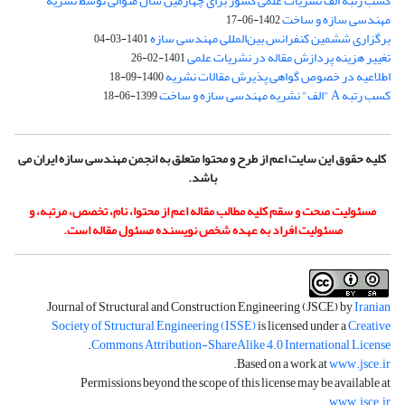
کسب رتبه الف نشریات علمی کشور برای چهارمین سال متوالی توسط نشریه
مهندسی سازه و ساخت
1402-06-17
برگزاری ششمین کنفرانس بین‌المللی مهندسی سازه
1401-03-04
تغییر هزینه پردازش مقاله در نشریات علمی
1401-02-26
اطلاعیه در خصوص گواهی پذیرش مقالات نشریه
1400-09-18
کسب رتبه A "الف" نشریه مهندسی سازه و ساخت
1399-06-18
کلیه حقوق این سایت اعم از طرح و محتوا متعلق به انجمن مهندسی سازه ایران می
باشد.
مسئولیت صحت و سقم کلیه مطالب مقاله اعم از محتوا، نام، تخصص، مرتبه، و
مسئولیت افراد به عهده شخص نویسنده مسئول مقاله است.
Journal of Structural and Construction Engineering (JSCE) by
Iranian
Society of Structural Engineering (ISSE)
is licensed under a
Creative
.
Commons Attribution-ShareAlike 4.0 International License
.
Based on a work at
www.jsce.ir
Permissions beyond the scope of this license may be available at
.
www.jsce.ir