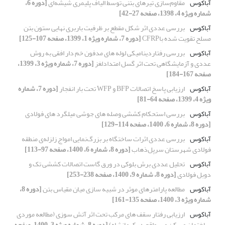
آباکوس
مقاوم‌سازی تیرهای بتنی توسط الیاف پلیمری شیشه‌ای
[دوره 6،
شماره ویژه 4، 1398، صفحه 27-42]
آباکوس
بررسی عددی اثر شکل مقطع بر ظرفیت باربری نهایی ستون بتن
مسلح تقویت شده باCFRP
[دوره 7، شماره ویژه 1، 1399، صفحه 107-125]
آباکوس
بررسی رفتاردینامیکی لوله های مدفون خم دار افقی به روش
عددی و آزمایشگاهی تحت اثر گسل امتدادلغز
[دوره 7، شماره ویژه 3، 1399،
صفحه 167-184]
آباکوس
ارزیابی پاسخ اتصالات BFP و WFP تحت بار انفجار
[دوره 7، شماره
ویژه 4، 1399، صفحه 64-81]
آباکوس
بررسی استحکام کششی وصله های جوشی میلگرد های فولادی
[دوره 8، شماره 6، 1400، صفحه 114-129]
آباکوس
بررسی عددی اثرات ساختگاه بر بزرگ‌نمایی امواج زلزله‌ی‌‌‌ منطقه‌‌
فولادی شهرستان سرپل‌ذهاب
[دوره 8، شماره 6، 1400، صفحه 97-113]
آباکوس
تحلیل عددی برش بلوکی در ورق گاست اتصالات کششی تک و
دوبل فولادی
[دوره 8، شماره 9، 1400، صفحه 238-253]
آباکوس
مطالعه پارامترهای موثر در شبیه سازی میان مقیاس بتن
[دوره 8،
شماره ویژه 3، 1400، صفحه 135-161]
آباکوس
ارزیابی رفتار سقف های مرکب تحت اثر آتش سوزی (مطالعه موردی
ساختمان مسکن مهر واقع در کرمانشاه)
[دوره 8، شماره ویژه 3، 1400، صفحه