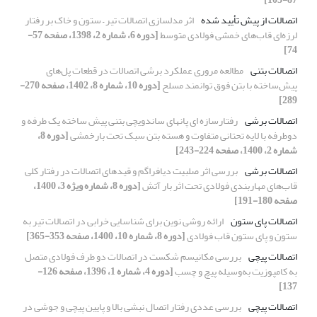
اتصالات از پیش تأیید شده
اثر مدلسازی اتصالات تیر – ستون و خاک بر رفتار
لرزه‌ای قاب‌های خمشی فولادی متوسط
[دوره 6، شماره 2، 1398، صفحه 57-
74]
اتصالات بتنی
مطالعه مروری عملکرد برشی اتصالات در قطعات پل‌های
پیش‌ساخته با بتن فوق توانمند مسلح
[دوره 10، شماره 8، 1402، صفحه 270-
289]
اتصالات برشی
رفتارسازه ای پانهای ساندویچی بتنی پیش ساخته یک طرفه و
دوطرفه با لایه تحتانی متفاوت و هسته بتن سبک تحت بارخمشی
[دوره 8،
شماره 2، 1400، صفحه 224-243]
اتصالات برشی
بررسی اثر صلبیت دیافراگم و قیدهای اتصالات در رفتار کلی
قاب‌های مهاربندی فولادی تحت اثر بار آتش
[دوره 8، شماره ویژه 3، 1400،
صفحه 180-191]
اتصالات پای ستون
ارائه روشی نوین برای شناسایی خرابی در اتصالات تیر به
ستون و پای ستون قاب فولادی
[دوره 8، شماره 10، 1400، صفحه 353-365]
اتصالات پیچی
بررسی مکانیسم شکست در اتصالات دو طرف فولادی متصل
به کامپوزیت به‌وسیله پیچ و چسب
[دوره 4، شماره 1، 1396، صفحه 126-
137]
اتصالات پیچی
بررسی عددی رفتار اتصال نبشی بالا و پایین پیچی و جوشی در