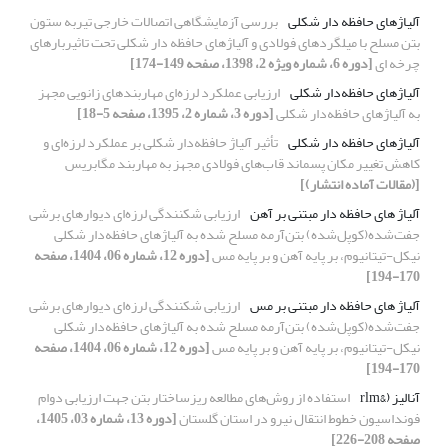
آلیاژ‌های حافظه دار شکلی
بررسی آزمایشگاهی اتصالات خارجی تیربه ستون
بتن مسلح با میلگردهای فولادی و آلیاژهای حافظه دار شکلی تحت تاثیربارهای
چرخه ای
[دوره 6، شماره ویژه 2، 1398، صفحه 149-174]
آلیاژهای حافظه‌دار شکلی
ارزیابی عملکرد لرزه‌ای مهاربندهای زانویی مجهز
به آلیاژهای حافظه‌دار شکلی
[دوره 3، شماره 2، 1395، صفحه 5-18]
آلیاژهای حافظه دار شکلی
تأثیر آلیاژ حافظه‌دار شکلی بر عملکرد لرزه‌ای و
کاهش تغییر مکان پسماند قاب‌های فولادی مجهز به مهاربند مگابریس
[(مقالات آماده انتشار)]
آلیاژ های حافظه دار مبتنی بر آهن
ارزیابی شکنندگی لرزه‌ای دیوارهای برشی
جفت‌شده(کوپل‌شده) بتن‌آرمه مسلح ‌شده به آلیاژهای حافظه‌دار شکلی
نیکل-تیتانیوم، بر پایه آهن و بر پایه مس
[دوره 12، شماره 06، 1404، صفحه
170-194]
آلیاژ های حافظه دار مبتنی بر مس
ارزیابی شکنندگی لرزه‌ای دیوارهای برشی
جفت‌شده(کوپل‌شده) بتن‌آرمه مسلح ‌شده به آلیاژهای حافظه‌دار شکلی
نیکل-تیتانیوم، بر پایه آهن و بر پایه مس
[دوره 12، شماره 06، 1404، صفحه
170-194]
آنالیز (&‌rlm
استفاده از روش‌های مطالعه ریزساختار بتن جهت ارزیابی دوام
فونداسیون خطوط ‏انتقال نیرو در استان گلستان
[دوره 13، شماره 03، 1405،
صفحه 208-226]