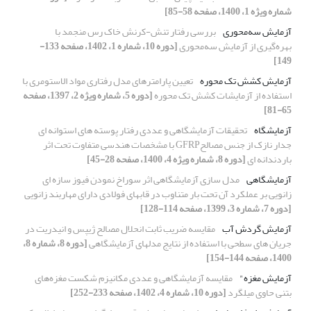
شماره ویژه 1، 1400، صفحه 58-85]
آزمایش سه‌محوری
بررسی رفتار تنش-کرنش خاک رس منجمد با
بهره‌گیری از آزمایش سه‌محوری
[دوره 10، شماره 1، 1402، صفحه 133-
149]
آزمایش کشش تک محوره
تعیین پارامترهای مدل رفتاری مواد الاستومری با
استفاده از آزمایشات کشش تک محوره
[دوره 5، شماره ویژه 2، 1397، صفحه
65-81]
آزمایشگاه
تحقیقات آزمایشگاهی و عددی رفتار پوسته های استوانه ای
جدار نازک از جنس مصالحGFRP با مشخصات هندسی متفاوت تحت اثر
باردندانه ای
[دوره 8، شماره ویژه 4، 1400، صفحه 28-45]
آزمایشگاهی
مدل سازی آزمایشگاهی اثر سوراخ نمودن فیوز سازه ای
زانویی بر عملکرد آن تحت بار متناوب در قابهای فولادی دارای مهاربند زانویی
[دوره 7، شماره 3، 1399، صفحه 114-128]
آزمایش گردش آب
مقایسه ضریب ثابت انحلال مصالح ژیپس و انیدریت در
جریان های سطحی با استفاده از نتایج مدلهای آزمایشگاهی
[دوره 8، شماره 8،
1400، صفحه 144-154]
آزمایش مغزه"
مقایسه آزمایشگاهی و عددی مکانیزم شکست مغزه‌های
بتنی حاوی میلگرد
[دوره 10، شماره 4، 1402، صفحه 233-252]