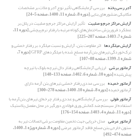
آجر رسی پخته
بررسی آزمایشگاهی تأثیر نوع آجر و ملات بر مشخصات
مکانیکی منشورهای بنایی
[دوره 8، شماره 11، 1400، صفحه 5-24]
آرایش مراکز جرم و صلبیت
تأثیر آرایش مراکز جرم و صلبیت در پلان بر
عملکرد فروریزش ساختمان‌های کوتاه مرتبه با رفتار نرم پیچشی
[دوره 11،
شماره 7، 1403، صفحه 207-225]
آرایش میلگردها
اثر مقاومت بتن، آرایش و نسبت میلگرد بر رفتار خمشی و
ترک‌خوردگی تیرهای بتن‌آرمه مسلح شده با میلگردهای GFRP
[دوره 7،
شماره 1، 1399، صفحه 88-107]
آرماتور برشی
ارزیابی آزمایشگاهی رفتار دال تیرچه بلوک با تیرچه
پیش‌تنیده
[دوره 10، شماره 6، 1402، صفحه 133-148]
آرماتور خمیده
بررسی عددی رفتار خمشی تیرهای بتن آرمه دارای
آرماتورخمیده
[دوره 8، شماره 10، 1400، صفحه 278-300]
آرماتور طولی
بررسی آزمایشگاهی و عددی رفتار چرخه‌ای تیرهای بتن‌آرمه با
استفاده از سیستم ضد کمانش ورق فولادی دورگیر در محل مفصل پلاستیک
[دوره 11، شماره 4، 1403، صفحه 154-176]
آرماتور عرضی
مدل خرپایی جهت تخمین مقاومت برشی اتصالات تیر به
ستون خارجی بتن مسلح فاقد آرماتور عرضی
[دوره 8، شماره ویژه 1، 1400،
صفحه 474-492]