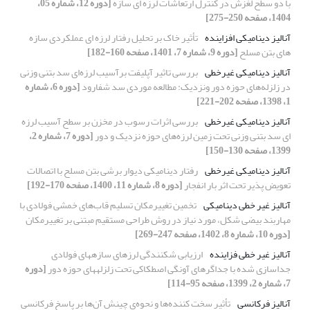
با دو سطح لغزش در کنترل ارتعاشات لرزه ای سازه
[دوره 12، شماره 05،
1404، صفحه 250-275]
آنالیز دینامیکی افزاینده
تأثیر خاک بر تحلیل رفتار لرزه ای عملکردی سازه
های بتن مسلح
[دوره 9، شماره 7، 1401، صفحه 160-182]
آنالیز دینامیکی غیرخطی
بررسی تاثیر آپلیفت برآسیب لرزه‌ای سد بتنی وزنی
در زلزله‌های حوزه دور ونزدیک: مطالعه موردی سد شفارود
[دوره 6، شماره
1، 1398، صفحه 202-221]
آنالیز دینامیکی غیرخطی
بررسی اثرات رسوب در مخزن بر سطح آسیب لرزه
ای سد بتنی وزنی تحت زمین لرزه‌های حوزه نزدیک و دور
[دوره 7، شماره 2،
1399، صفحه 130-150]
آنالیز دینامیکی غیرخطی
رفتار دینامیکی دیوار برشی بتن مسلح با اتصالات
تعویض پذیر تحت اثر بار انفجار
[دوره 8، شماره 11، 1400، صفحه 170-192]
آنالیز غیر خطی دینامیکی
تخمین تغییرمکان تسلیم قاب‌های خمشی فولادی با
مهاربند بیضی شکل، مورد نیاز در روش طراحی مستقیم مبتنی بر تغییرمکان
[دوره 10، شماره 8، 1402، صفحه 247-269]
آنالیز غیر خطی فزاینده
ارزیابی شکنندگی لرزه‎ای سازه‎های فولادی
جداسازی شده با جداگرهای آونگی اصطکاکی تحت زلزله‎های حوزه دور
[دوره
7، شماره 2، 1399، صفحه 95-114]
آنالیز فرکانسی
تأثیر سخت کننده‌ها و نحوه‌ی چینش آن‌ها بر پاسخ فرکانسی