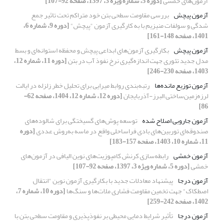
آزمون‌های خمشی
[دوره 5، شماره ویژه 3، 1397، صفحه 92-107]
آزمون پیچش
بررسی مقاومت سطحی بتن خود متراکم تحت تاثیر جمع
شدگی و سولفات منیزیم با به کارگیری آزمون "پیچش"
[دوره 9، شماره 6،
1401، صفحه 148-161]
آزمون پیچش
بکارگیری آزمون‌های ابداعی پیچش و محفظه استوانه‌ای و بسط
مدل جدید تئوری جهت اندازه‌گیری نرخ نفوذ آب در بتن
[دوره 11، شماره 12،
1403، صفحه 230-246]
آزمون توزیع مانده‌ها
رتبه‌بندی روابط میرایی برای تحلیل خطر زلزله در ایالت
لرزه‌زمین‌ساختی البرز-آذربایجان
[دوره 12، شماره 12، 1404، صفحه 62-
86]
آزمون جاروبی اصلاح ‌شده
توسعه پوش‌های گسیختگی برای شالوده‌های
صندوقه‌ای توربین‌های بادی فراساحلی واقع در ماسه به‌روش عددی
[دوره
11، شماره 10، 1403، صفحه 157-183]
آزمون خمشی
رابطه‌سازی کرنش کامپوزیت‌های نوین الیافی در آزمون‌های
خمشی
[دوره 5، شماره ویژه 3، 1397، صفحه 92-107]
آزمون درجا
پیشنهاد معادلات جدید با بکارگیری آزمون نوین "انتقال
اصطکاک" جهت تخمین مقاومت فشاری ملات‌ها و سنگ‌ها
[دوره 10، شماره 7،
1402، صفحه 242-259]
آزمون درجا
تأثیر شرایط دمایی محیطی بر نفوذپذیری و مقاومت سطحی بتن با