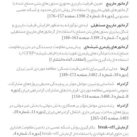
آرماتور مارپیچ
تعیین ظرفیت باربری محوری ستون های بتنی مسلح شده با
آرماتورهای طولی مارپیچ با استفاده از روش اجزای محدود و شبکه عصبی
مصنوعی
[دوره 6، شماره 2، 1398، صفحه 157-176]
آرماتور مارپیچ مستطیلی
ایده‌ی نوآورانه به منظور افزایش ظرفیت باربری و
شکل پذیری ستون‌های بتن مسلح با استفاده از آرماتورهای مارپیچ مستطیلی
[دوره 7، شماره 2، 1399، صفحه 163-180]
آرماتورهای پلیمری شیشه‌ای
پیش‌بینی مقاومت چسبندگی در بتن پرمقاومت
مسلح‌شده با میلگرد‌های پلیمری تقویت‌شده با الیاف شیشه (GFRP) با
استفاده از یادگیری ماشین
[(مقالات آماده انتشار)]
آریما
مدلی ترکیبی برای تخمین قیمت مسکن: مطالعه موردی شهر تهران
[دوره 10، شماره 1، 1402، صفحه 172-189]
آزادراه
شناسایی و تبیین عوامل موثر بر پیچیدگی محیطی پروژه‌های مشارکت
عمومی خصوصی مطالعه موردی: قراردادهای مشارکت آزادراهی ایران
[دوره
8، شماره 3، 1400، صفحه 114-134]
آزادراه
رتبه بندی عوامل مؤثر بر همکاریِ بخش دولتی با بخش غیردولتی در
پروژه‌های‌ ساخت، بهره‌برداری، انتقالِ آزادراهی ایران
[دوره 11، شماره 10،
1403، صفحه 245-265]
آزمایش break-off
بکارگیری روش شبکه عصبی در تخمین مقاومت فشاری
بتن حاوی الیاف فولادی با استفاده از آزمایش break-off
[دوره 5، شماره 4،