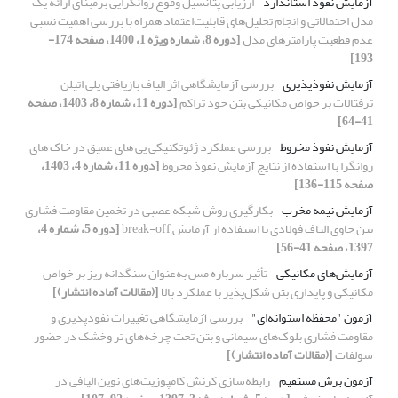
آزمایش نفوذ استاندارد
ارزیابی پتانسیل وقوع روانگرایی برمبنای ارائه یک
مدل احتمالاتی و انجام تحلیل‌های قابلیت‌اعتماد همراه با بررسی اهمیت نسبی
عدم قطعیت پارامترهای مدل
[دوره 8، شماره ویژه 1، 1400، صفحه 174-
193]
آزمایش نفوذپذیری
بررسی آزمایشگاهی اثر الیاف بازیافتی پلی اتیلن
ترفتالات بر خواص مکانیکی بتن خود تراکم
[دوره 11، شماره 8، 1403، صفحه
41-64]
آزمایش نفوذ مخروط
بررسی عملکرد ژئوتکنیکی پی های عمیق در خاک های
روانگرا با استفاده از نتایج آزمایش نفوذ مخروط
[دوره 11، شماره 4، 1403،
صفحه 115-136]
آزمایش نیمه مخرب
بکارگیری روش شبکه عصبی در تخمین مقاومت فشاری
بتن حاوی الیاف فولادی با استفاده از آزمایش break-off
[دوره 5، شماره 4،
1397، صفحه 41-56]
آزمایش‌های مکانیکی
تأثیر سرباره مس به‌عنوان سنگدانه ریز بر خواص
مکانیکی و پایداری بتن شکل‌پذیر با ‏عملکرد بالا
[(مقالات آماده انتشار)]
آزمون "محفظه استوانه‌ای"
بررسی آزمایشگاهی تغییرات نفوذپذیری و
مقاومت فشاری بلوک‌های سیمانی و بتن تحت چرخه‌های تر وخشک در حضور
سولفات
[(مقالات آماده انتشار)]
آزمون برش مستقیم
رابطه‌سازی کرنش کامپوزیت‌های نوین الیافی در