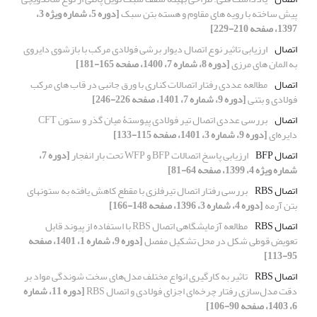
پیش ساخته با رویه های مقاوم و هسته بتن سبک
[دوره 5، شماره ویژه 3،
1397، صفحه 210-229]
اتصال
ارزیابی تاثیر نوع اتصال دیوار برشی فولادی مرکب با بازشوی دایروی
به المان های مرزی
[دوره 8، شماره 7، 1400، صفحه 165-181]
اتصال
مطالعه عددی رفتار اتصالات کناری با ورق جانبی در قاب های مرکب
فولادی و بتنی
[دوره 9، شماره 7، 1401، صفحه 226-246]
اﺗﺼﺎل
بررسی عددی اتصال تیر فولادی پیوستۀ میان گذر و ستون CFT
دایره‌ای
[دوره 9، شماره 3، 1401، صفحه 115-133]
اتصال BFP
ارزیابی پاسخ اتصالات BFP و WFP تحت بار انفجار
[دوره 7،
شماره ویژه 4، 1399، صفحه 64-81]
اتصال RBS
بررسی رفتار اتصال تیرفلزی با مقطع کاهش یافته به ستونهای
بتن آرمه
[دوره 4، شماره 3، 1396، صفحه 148-166]
اتصال RBS
مطالعه آزمایشگاهی اتصال RBS با استفاده از پیوند قابل
تعویض قوطی شکل در محل تشکیل مفصل
[دوره 9، شماره 1، 1401، صفحه
95-113]
اتصال RBS
تاثیر به کارگیری انواع مختلف مدل‌های سخت شوندگی مواد بر
دقت مدل‌سازی رفتار چرخه‌ای اجزای فولادی و اتصال RBS
[دوره 11، شماره
6، 1403، صفحه 90-106]