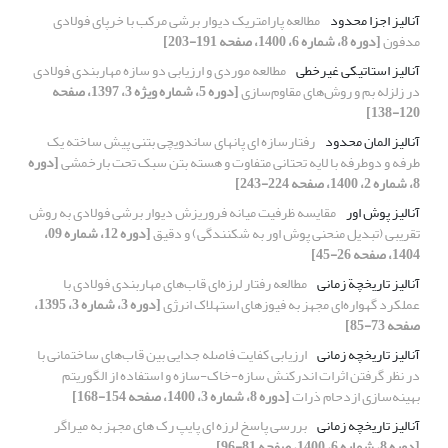
آنالیز اجزا محدود
مطالعه پارامتریک دیوار برشی مرکب با خرپای فولادی
مدفون
[دوره 8، شماره 6، 1400، صفحه 191-203]
آنالیز استاتیکی غیرخطی
مطالعه موردی و ارزیابی دو سازه مهاربندی فولادی
در زلزله بم‌ و روش‌های مقاوم‌سازی
[دوره 5، شماره ویژه 3، 1397، صفحه
120-138]
آنالیز المان محدود
رفتارسازه ای پانهای ساندویچی بتنی پیش ساخته یک
طرفه و دوطرفه با لایه تحتانی متفاوت و هسته بتن سبک تحت بارخمشی
[دوره
8، شماره 2، 1400، صفحه 224-243]
آنالیز پوش اور
مقایسه ظرفیت میانه فروریزش دیوار برشی فولادی به روش
تقریبی (تبدیل منحنی پوش اور به شکنندگی) و دقیق
[دوره 12، شماره 09،
1404، صفحه 26-45]
آنالیز تاریخچة زمانی
مطالعه رفتار لرزه‌ای قاب‌های مهاربندی فولادی با
عملکرد گهواره‌ای مجهز به فیوزهای استهلاک انرژی
[دوره 3، شماره 3، 1395،
صفحه 73-85]
آنالیز تاریخچه زمانی
ارزیابی کفایت فاصله جدایی بین قاب‌های ساختمانی با
در نظر گرفتن اثرات اندرکنش سازه-خاک-سازه و استفاده از الگوریتم
بهینه‌سازی ازدحام ذرات
[دوره 8، شماره 3، 1400، صفحه 154-168]
آنالیز تاریخچه زمانی
بررسی پاسخ لرزه ای پایپ رک های مجهز به میراگر
[دوره 8، شماره 6، 1400، صفحه 81-96]