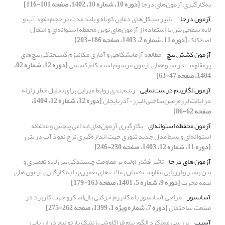
به‌کارگیری آزمون‌های درجا
[دوره 10، شماره 10، 1402، صفحه 101-116]
آزمون درجا"
تاثیر سیکل‌های دمایی کوتاه و بلند مدت بر حجم نفوذ آب و
لایه سطحی بتن با استفاده از آزمون‌های نوین محفظه استوانه‌ای و انتقال
اصطکاک
[دوره 11، شماره 2، 1403، صفحه 186-203]
آزمون کشش پیچ
مطالعه آزمایشگاهی و آماری مکانیزم‌ گسیختگی پیچ‌های
پرمقاومت در شیوه‌های آزمون‌ مرسوم استحکام کششی
[دوره 12، شماره 02،
1404، صفحه 47-63]
آزمون لگاریتم درست‌نمایی
رتبه‌بندی روابط میرایی برای تحلیل خطر زلزله
در ایالت لرزه‌زمین‌ساختی البرز-آذربایجان
[دوره 12، شماره 12، 1404،
صفحه 62-86]
آزمون محفظه استوانه‌ای
بکارگیری آزمون‌های ابداعی پیچش و محفظه
استوانه‌ای و بسط مدل جدید تئوری جهت اندازه‌گیری نرخ نفوذ آب در بتن
[دوره 11، شماره 12، 1403، صفحه 230-246]
آزمون های درجا
تاثیر فشار اولیه بر مقاومت چسبندگی بین لایه تعمیری و
بتن بستر و ارزیابی مقاومت فشاری ملات های تعمیری با به کارگیری آزمون های
نیمه مخرب
[دوره 9، شماره 5، 1401، صفحه 163-179]
آسانسور
طراحی آسانسور با مکانیزم حرکتی بال‌اسکرو جهت کاربرد در
صنعت ساختمان
[دوره 7، شماره ویژه 1، 1399، صفحه 262-275]
آسیب
بررسی عملکرد الگوریتم فراکاوشی ژنتیک پارتو نیچ در ارزیابی