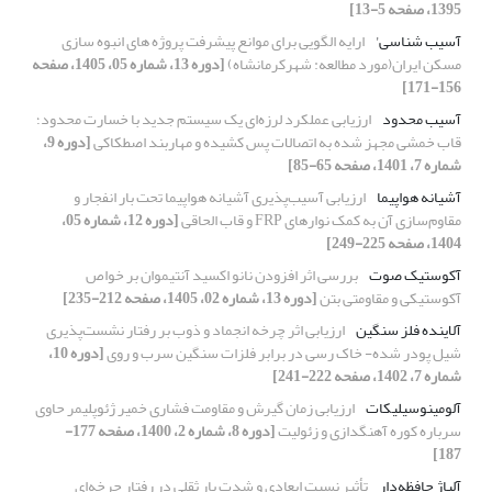
1395، صفحه 5-13]
آسیب شناسی'
ارایه الگویی برای موانع پیشرفت پروژه های انبوه سازی
مسکن ایران(مورد مطالعه: شهرکرمانشاه)
[دوره 13، شماره 05، 1405، صفحه
156-171]
آسیب محدود
ارزیابی عملکرد لرزه‌ای یک سیستم جدید با خسارت محدود؛
قاب خمشی مجهز شده به اتصالات پس کشیده و مهاربند اصطکاکی
[دوره 9،
شماره 7، 1401، صفحه 65-85]
آشیانه هواپیما
ارزیابی آسیب‌پذیری آشیانه هواپیما تحت بار انفجار و
مقاوم‌سازی آن به کمک نوارهای FRP و قاب الحاقی
[دوره 12، شماره 05،
1404، صفحه 225-249]
آکوستیک صوت
بررسی اثر افزودن نانو اکسید آنتیموان بر خواص
آکوستیکی و مقاومتی بتن
[دوره 13، شماره 02، 1405، صفحه 212-235]
آلاینده فلز سنگین
ارزیابی اثر چرخه انجماد و ذوب بر رفتار نشست‌پذیری
شیل پودر شده- خاک رسی در برابر فلزات سنگین سرب و روی
[دوره 10،
شماره 7، 1402، صفحه 222-241]
آلومینوسیلیکات
ارزیابی زمان گیرش و مقاومت فشاری خمیر ژئوپلیمر حاوی
سرباره کوره آهنگدازی و زئولیت
[دوره 8، شماره 2، 1400، صفحه 177-
187]
آلیاژ حافظه‌دار
تأثیر نسبت ابعادی و شدت بار ثقلی در رفتار چرخه‌ای