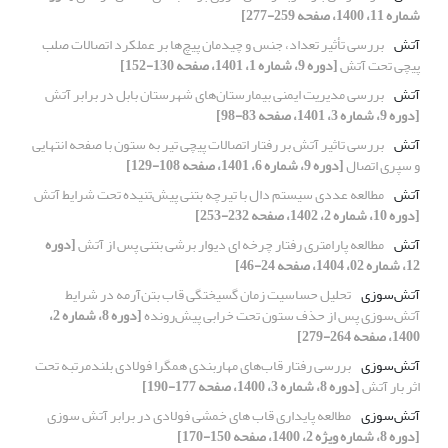
شماره 11، 1400، صفحه 259-277]
آتش
بررسی تأثیر تعداد، جنس و چیدمان پیچ‌ها بر عملکرد اتصالات صلب
پیچی تحت آتش
[دوره 9، شماره 1، 1401، صفحه 130-152]
آتش
بررسی مدیریت ایمنی بیمارستان‌های شهرستان بابل در برابر آتش‌
[دوره 9، شماره 3، 1401، صفحه 83-98]
آتش
بررسی تاثیر آتش بر رفتار اتصالات پیچی تیر به ستون با صفحه انتهایی
و سپری اتصال
[دوره 9، شماره 6، 1401، صفحه 108-129]
آتش
مطالعه عددی سیستم دال با تیرچه بتنی پیش‌تنیده تحت شرایط آتش
[دوره 10، شماره 2، 1402، صفحه 232-253]
آتش
مطالعه پارامتری رفتار چرخه ای دیوار برشی بتنی پس از آتش
[دوره
12، شماره 02، 1404، صفحه 24-46]
آتش‌سوزی
تحلیل حساسیت زمان گسیختگی قاب بتن‌آرمه در شرایط
آتش‌سوزی پس از حذف ستون تحت خرابی پیش‌رونده
[دوره 8، شماره 2،
1400، صفحه 264-279]
آتش‌سوزی
بررسی رفتار قاب‌های مهاربندی همگرا فولادی بلندمرتبه تحت
اثر بار آتش
[دوره 8، شماره 3، 1400، صفحه 177-190]
آتش‌سوزی
مطالعه پایداری قاب های خمشی فولادی در برابر آتش سوزی
[دوره 8، شماره ویژه 2، 1400، صفحه 150-170]