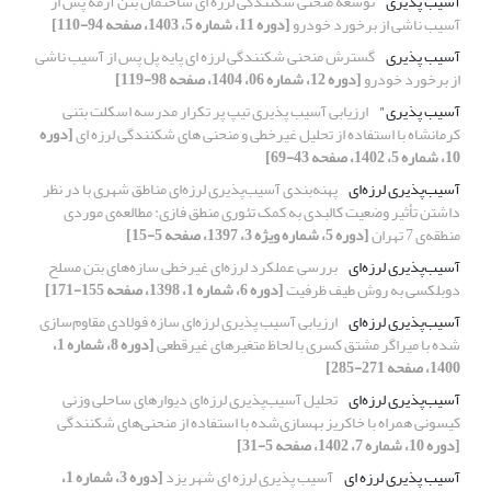
آسیب پذیری
توسعه منحنی شکنندگی لرزه ای ساختمان بتن آرمه پس از
آسیب ناشی از برخورد خودرو
[دوره 11، شماره 5، 1403، صفحه 94-110]
آسیب پذیری
گسترش منحنی شکنندگی لرزه ای پایه‌ پل پس از آسیب ناشی
از برخورد خودرو
[دوره 12، شماره 06، 1404، صفحه 98-119]
آسیب پذیری"
ارزیابی آسیب پذیری تیپ پر تکرار مدرسه اسکلت بتنی
کرمانشاه با استفاده از تحلیل غیرخطی و منحنی های شکنندگی لرزه ای
[دوره
10، شماره 5، 1402، صفحه 43-69]
آسیب‌پذیری لرزه‌ای
پهنه‌بندی آسیب‌پذیری لرزه‌ای مناطق شهری با در نظر
داشتن تأثیر وضعیت کالبدی به کمک تئوری منطق فازی: مطالعه‌ی موردی
منطقه‌ی 7 تهران
[دوره 5، شماره ویژه 3، 1397، صفحه 5-15]
آسیب‌پذیری لرزه‌ای
بررسی عملکرد لرزه‌ای غیرخطی سازه‌های بتن مسلح
دوبلکسی به روش طیف ظرفیت
[دوره 6، شماره 1، 1398، صفحه 155-171]
آسیب‌پذیری لرزه‌ای
ارزیابی آسیب پذیری لرزه‌ای سازه فولادی مقاوم‌سازی
شده با میراگر مشتق کسری با لحاظ متغیرهای غیرقطعی
[دوره 8، شماره 1،
1400، صفحه 271-285]
آسیب‌پذیری لرزه‌ای
تحلیل آسیب‌پذیری لرزه‌ای دیوارهای ساحلی وزنی
کیسونی همراه با خاکریز بهسازی‌شده با استفاده از منحنی‌های شکنندگی
[دوره 10، شماره 7، 1402، صفحه 5-31]
آسیب پذیری لرزه ای
آسیب پذیری لرزه ای شهر یزد
[دوره 3، شماره 1،