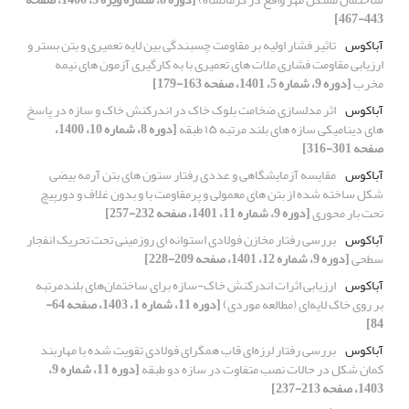
443-467]
آباکوس
تاثیر فشار اولیه بر مقاومت چسبندگی بین لایه تعمیری و بتن بستر و
ارزیابی مقاومت فشاری ملات های تعمیری با به کارگیری آزمون های نیمه
مخرب
[دوره 9، شماره 5، 1401، صفحه 163-179]
آباکوس
اثر مدلسازی ضخامت بلوک خاک در اندرکنش خاک و سازه در پاسخ
های دینامیکی سازه های بلند مرتبه ۱۵ طبقه
[دوره 8، شماره 10، 1400،
صفحه 301-316]
آباکوس
مقایسه آزمایشگاهی و عددی رفتار ستون های بتن آرمه بیضی
شکل ساخته شده از بتن های معمولی و پرمقاومت با و بدون غلاف و دورپیچ
تحت بار محوری
[دوره 9، شماره 11، 1401، صفحه 232-257]
آباکوس
بررسی رفتار مخازن فولادی استوانه ای روزمینی تحت تحریک انفجار
سطحی
[دوره 9، شماره 12، 1401، صفحه 209-228]
آباکوس
ارزیابی اثرات اندرکنش خاک-سازه برای ساختمان‌های بلند‌مرتبه
بر روی خاک لایه‌ای (مطالعه موردی)
[دوره 11، شماره 1، 1403، صفحه 64-
84]
آباکوس
بررسی رفتار لرزه‌ای قاب همگرای فولادی تقویت شده با مهاربند
کمان شکل در حالات نصب متفاوت در سازه دو طبقه
[دوره 11، شماره 9،
1403، صفحه 213-237]