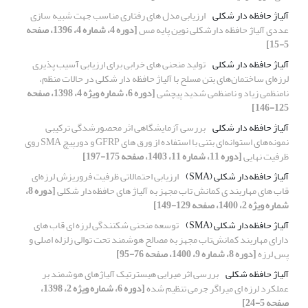
آلیاژ حافظه دار شکلی
ارزیابی مدل های رفتاری مناسب جهت شبیه سازی
عددی آلیاژ حافظه دارشکلی نوین پایه مس
[دوره 4، شماره 4، 1396، صفحه
5-15]
آلیاژ حافظه دار شکلی
تولید منحنی های خرابی برای ارزیابی آسیب پذیری
لرزه‌ای ساختمان‌های بتن مسلح با آلیاژ حافظه دار شکلی در حالات منظم،
نامنظمی زیاد و نامنظمی شدید پیچشی
[دوره 6، شماره ویژه 4، 1398، صفحه
125-146]
آلیاژ حافظه دار شکلی
بررسی آزمایشگاهی اثر محصورشدگی ترکیبی
نمونه‌های استوانه‌ای بتنی با استفاده از ورق های GFRP و دورپیچ SMA روی
ظرفیت نهایی
[دوره 11، شماره 11، 1403، صفحه 175-197]
آلیاژ حافظه‌دار شکلی (SMA)
ارزیابی احتمالاتی ظرفیت فروریزش لرزه‌ای
قاب های مهاربند ی کمانش تاب مجهز به آلیاژ های حافظه‌دار شکلی
[دوره 8،
شماره ویژه 2، 1400، صفحه 129-149]
آلیاژ حافظه‌دار شکلی (SMA)
توسعه منحنی شکنندگی لرزه ای قاب های
دارای مهاربند کمانش‌تاب مجهز به مصالح هوشمند تحت توالی زلزله اصلی و
پس لرزه
[دوره 8، شماره 9، 1400، صفحه 76-95]
آلیاژ حافظه شکلی
بررسی اثر میرایی هیسترتیک آلیاژهای هوشمند بر
عملکرد لرزه ای میراگر جرمی تنظیم شده
[دوره 6، شماره ویژه 2، 1398،
صفحه 5-24]