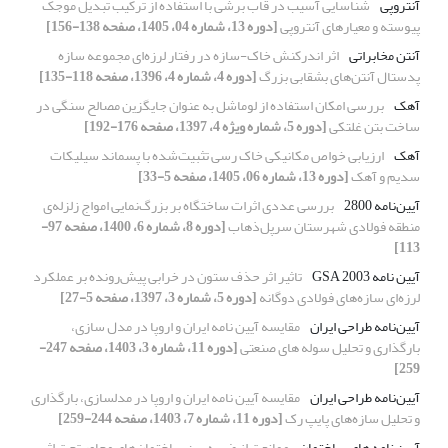
آنتروپی
شناسایی آسیب در قاب برشی با استفاده از ترکیب تبدیل موجک
پیوسته و معیارهای آنتروپی
[دوره 13، شماره 04، 1405، صفحه 138-156]
آنتن مخابراتی
اثر اندرکنش خاک-سازه در رفتار لرزه‌ای مجموعه‌ سازه
پدستال آنتن‌های بشقابی بزرگ
[دوره 4، شماره 4، 1396، صفحه 118-135]
آهک
بررسی امکان استفاده از لوماشل به عنوان جایگزین مصالح سنگی در
ساخت بتن غلتکی
[دوره 5، شماره ویژه 4، 1397، صفحه 176-192]
آهک
ارزیابی خواص مکانیکی خاک رسی تثبیت‌شده با پسماند سیلیکات
سدیم و آهک
[دوره 13، شماره 06، 1405، صفحه 5-33]
آیین‌نامه 2800
بررسی عددی اثرات ساختگاه بر بزرگ‌نمایی امواج زلزله‌ی‌‌‌
منطقه‌‌ فولادی شهرستان سرپل‌ذهاب
[دوره 8، شماره 6، 1400، صفحه 97-
113]
آیین نامه GSA 2003
تاثیر اثر حذف ستون در خرابی پیش‌رونده بر عملکرد
لرزه‌ای سازه‌های فولادی دوگانه
[دوره 5، شماره 3، 1397، صفحه 5-27]
آیین‌نامه طراحی ایران
مقایسه آیین نامه ایران و اروپا در مدل سازی،
بارگذاری و تحلیل سوله های صنعتی
[دوره 11، شماره 3، 1403، صفحه 247-
259]
آیین‌نامه طراحی ایران
مقایسه آیین نامه ایران و اروپا در مدلسازی، بارگذاری
و تحلیل سازه‌های پایپ رک
[دوره 11، شماره 7، 1403، صفحه 244-259]
آیین نامه های ساختمان
ممانعت از ضربه بین ساختمان‌های مجاور تحت اثر