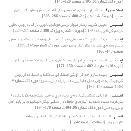
[دوره 13، شماره 01، 1405، صفحه 120-146]
ابعاد میان قاب
اثر پارامترهای هندسی میان قاب بر برش مقاوم قاب های
میانپر
[دوره 8، شماره ویژه 2، 1400، صفحه 286-303]
اپنسیس
تعیین ضریب رفتار دیوار برشی فولادی با ورق نازک به روش تحلیل
دینامیکی افزاینده (IDA)
[دوره 6، شماره ویژه 2، 1398، صفحه 211-224]
اپنسیس
بهینه‌سازی مشخصه‌های میراگر غیرخطی ویسکوز به منظور کاهش
پاسخ سازه ی بتنی با رفتار خطی و غیرخطی
[دوره 7، شماره ویژه 3، 1399،
صفحه 145-166]
اپنسیس
اثر خاک بر پاسخ لرزه ای سازه های بتنی با مهاربند ضربدری فلزی
[دوره 10، شماره 1، 1402، صفحه 150-171]
اپنسیس
بهینه‌سازی جداگر آونگی اصطکاکی سه‌گانه با استفاده از روش
کریجینگ به عنوان مدل جایگزین تحت زلزله‌ی ال‌سنترو
[دوره 11، شماره 9،
1403، صفحه 143-162]
اپنسیس
ارزیابی شکنندگی لرزه‌ای دیوارهای برشی جفت‌شده(کوپل‌شده)
بتن‌آرمه مسلح ‌شده به آلیاژهای حافظه‌دار شکلی نیکل-تیتانیوم، بر پایه آهن
و بر پایه مس
[دوره 12، شماره 06، 1404، صفحه 170-194]
اتساع
اثر انتخاب مدل الاستیک بر رابطه تنش-اتساع تجربی ماسه
کارلسروهه
[(مقالات آماده انتشار)]
اتصال
یادداشت فنی: طراحی بهینه سقف سبک نوین پانلی از نوع ساندویچی