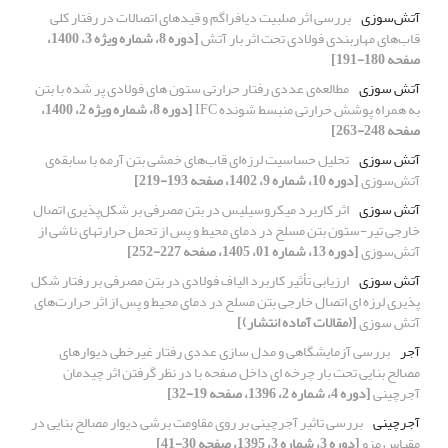
آتش‌سوزی
بررسی اثر صلبیت دیافراگم و قیدهای اتصالات در رفتار کلی
قاب‌های مهاربندی فولادی تحت اثر بار آتش
[دوره 8، شماره ویژه 3، 1400،
صفحه 180-191]
آتش سوزی
مطالعه‌ی عددی رفتار حرارتی ستون های فولادی پر شده با بتن
به همراه پوشش حرارتی منبسط شونده IFC
[دوره 8، شماره ویژه 2، 1400،
صفحه 248-263]
آتش سوزی
تحلیل حساسیت لرزه‌ای قاب‌های خمشی بتن آرمه با سابقه‌ی
آتش‌سوزی
[دوره 10، شماره 9، 1402، صفحه 193-219]
آتش سوزی
اثر کاربرد میکروسیلیس در بتن مصرفی بر شکل‌پذیری اتصال
خارجی تیر-ستون بتن مسلح در دمای محیط و پس از تحمل حرارتهای ناشی از
آتش‌سوزی
[دوره 13، شماره 01، 1405، صفحه 227-252]
آتش سوزی
ارزیابی تأثیر کاربرد الیاف فولادی در بتن مصرفی بر رفتار شکل
پذیری لرزه ای اتصال خارجی بتن مسلح در دمای محیط و پس از اثر حرارت‌های
آتش سوزی
[(مقالات آماده انتشار)]
آجر
بررسی آزمایشگاهی و مدل سازی عددی رفتار غیرخطی دیوارهای
مصالح بنایی تحت بار چرخه ای داخل صفحه با در نظر گرفتن اثر چیدمان
آجرچینی
[دوره 4، شماره 2، 1396، صفحه 19-32]
آجرچینی
بررسی تاثیر آجرچینی بر روی مقاومت برشی دیوار مصالح بنایی در
مقیاس مزو
[دوره 3، شماره 3، 1395، صفحه 30-41]