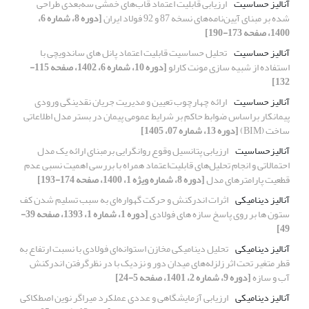
آنالیز حساسیت
ارزیابی قابلیت اعتماد قاب‌های خمشی سه‌بعدی طراحی
شده بر مبنای آیین‌نامه‌های نسخه 87 و 92 فولاد ایران
[دوره 8، شماره 6،
1400، صفحه 173-190]
آنالیز حساسیت
تحلیل حساسیت قابلیت اعتماد پانل های ساندویچی با
استفاده از شبیه سازی مونت کارلو
[دوره 10، شماره 6، 1402، صفحه 115-
132]
آنالیز حساسیت
ارائه چهارچوب تعیین و مدیریت جریان نقدینگی ورودی
پیمانکار براساس ضوابط حاکم بر شرایط عمومی پیمان در بستر مدل اطلاعاتی
ساخت (BIM)
[دوره 13، شماره 07، 1405]
آنالیزحساسیت
ارزیابی پتانسیل وقوع روانگرایی برمبنای ارائه یک مدل
احتمالاتی و انجام تحلیل‌های قابلیت‌اعتماد همراه با بررسی اهمیت نسبی عدم
قطعیت پارامترهای مدل
[دوره 8، شماره ویژه 1، 1400، صفحه 174-193]
آنالیز دینامیکی
اثرات اندرکنش و حرکت گهواره‌ای به سبب تسلیم شدن کف
ستون ها بر روی پاسخ سازه های فولادی
[دوره 1، شماره 1، 1393، صفحه 39-
49]
آنالیز دینامیکی
تحلیل دینامیکی مخازن استوانه‌ای فولادی با نسبت ارتفاع به
قطر متغیر تحت اثر زلزله‌های میدان دور و نزدیک با در نظرگرفتن اندرکنش
آب و سازه
[دوره 9، شماره 2، 1401، صفحه 5-24]
آنالیز دینامیکی
ارزیابی آزمایشگاهی و عددی عملکرد میراگر نوین اصطکاکی