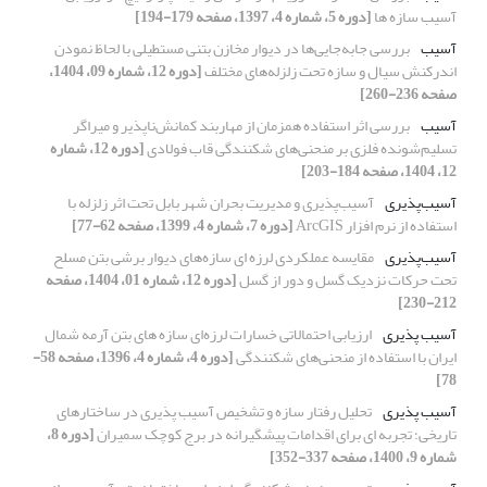
آسیب سازه ها
[دوره 5، شماره 4، 1397، صفحه 179-194]
آسیب
بررسی جابه‌جایی‌ها در دیوار مخازن بتنی مستطیلی با لحاظ نمودن
اندرکنش سیال و سازه تحت زلزله‌‌های مختلف
[دوره 12، شماره 09، 1404،
صفحه 236-260]
آسیب
بررسی اثر استفاده همزمان از مهاربند کمانش‌ناپذیر و میراگر
تسلیم‌شونده فلزی بر منحنی‌های ‌شکنندگی قاب فولادی
[دوره 12، شماره
12، 1404، صفحه 184-203]
آسیب‌پذیری
آسیب‌پذیری و مدیریت بحران شهر بابل تحت اثر زلزله با
استفاده از نرم افزار ArcGIS
[دوره 7، شماره 4، 1399، صفحه 62-77]
آسیب‌پذیری
مقایسه عملکردی لرزه ای سازه‌های دیوار برشی بتن مسلح
تحت حرکات نزدیک گسل و دور از گسل
[دوره 12، شماره 01، 1404، صفحه
212-230]
آسیب پذیری
ارزیابی احتمالاتی خسارات لرزه‌ای سازه های بتن آرمه شمال
ایران با استفاده از منحنی‌های شکنندگی
[دوره 4، شماره 4، 1396، صفحه 58-
78]
آسیب پذیری
تحلیل رفتار سازه و تشخیص آسیب پذیری در ساختارهای
تاریخی؛ تجربه ای برای اقدامات پیشگیرانه در برج ‌کوچک سمیران
[دوره 8،
شماره 9، 1400، صفحه 337-352]