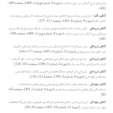
و لرزه‌ای برج آبگیر در حین ساخت
[دوره 8، شماره ویژه 2، 1400، صفحه 380-
401]
آنالیز گایا
ارزیابی ریسک پروژه های سدسازی با استفاده از روش پرومته و
آنالیز گایا
[دوره 9، شماره 8، 1401، صفحه 117-137]
آنالیز لرزه‌ای
تأثیر سخت کننده‌ها و نحوه‌ی چینش آن‌ها بر پاسخ فرکانسی و
لرزه‌ای برج آبگیر در حین ساخت
[دوره 8، شماره ویژه 2، 1400، صفحه 380-
401]
آنالیز لرزه‌ای
بررسی اثرات اشباع‌شدگی بتن سد بر رفتار لرزه‌ای خطی و
غیرخطی سد بتنی وزنی
[دوره 11، شماره 4، 1403، صفحه 177-203]
آنالیز لرزه ای
پاسخ لرزه ای سازه لغزشی نامتقارن فولادی با در نظر گرفتن
اثرات اندرکنش خاک و سازه
[دوره 6، شماره 3، 1398، صفحه 105-120]
آنالیز لرزه ای
ارزیابی اثر انواع جداگرهای لرزه ای بر رفتار سازه لغزشی
نامتقارن فولادی
[دوره 6، شماره 4، 1398، صفحه 213-230]
آنالیز مودال
توسعه روش اندازه‌گیری ویدویی برای تعیین مشخصات
دینامیکی پانل‌های ساندویچی سه بعدی
[دوره 9، شماره 2، 1401، صفحه 65-
82]
آنالیز مودال
ارزیابی تاثیر دمای محیط بر فرکانس طبیعی سازه پل‌ها (مطالعه
موردی: شهر تهران)
[دوره 11، شماره 10، 1403، صفحه 29-49]