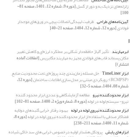
زلزله‌های نزدیک به و دور از گسل
[دوره 9، شماره 12، 1401، صفحه 81-
100]
آیین‌نامه‌ها‌ی طراحی
ظرفیت لهیدگی اتصالات پیچی در ورق‌های موجدار
فولادی
[دوره 12، شماره 12، 1404، صفحه 21-40]
ا
ابر‌مهاربند
تأثیر آلیاژ حافظه‌دار شکلی بر عملکرد لرزه‌ای و کاهش تغییر
مکان پسماند قاب‌های فولادی مجهز به مهاربند مگابریس
[(مقالات آماده
انتشار)]
ابزار TimeLiner
حل مسئله زمان‌بندی چند پروژه‌ای تحت محدودیت منابع
(RCMPSP): رویکردی مبتنی بر مدل‌سازی اطلاعات ساختمان
[دوره 12،
شماره 08، 1404، صفحه 5-32]
ابزار محدودکننده نیرو
مطالعه آزمایشگاهی و عددی ابزار محدود کننده
نیرو- سیستم لوله در لوله
[دوره 8، شماره ویژه 2، 1400، صفحه 81-102]
ابزار محدودکننده نیروی لوله در لوله
بهبود رفتار خرابی گنبدهای دولایه
فضاکار صدفی با استفاده از ابزار محدودکننده نیروی لوله در لوله
[دوره 8،
شماره 11، 1400، صفحه 211-238]
ابزارهای پایش
پروتکل هشدار اولیه درخصوص خرابی های سد خاکی شیاده