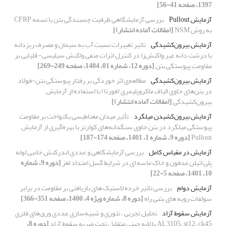
1397، صفحه 41-56]
آزمایش Pullout
بررسی آزمایشگاهی ظرفیت چسبندگی بتن با تسمه CFRP
به روش NSM
[(مقالات آماده انتشار)]
آزمایش بیرون‌کشیدگی
تاثیر تغییرات نسبت آب به سیمان و مصرف ریزدانه
یا درشت دانه غیر واکنش‌زا در کنترل اثرات منفی واکنش سیلیسی- قلیایی بر
مقاومت پیوستگی بتن
[دوره 12، شماره 01، 1404، صفحه 249-269]
آزمایش بیرون‌کشیدگی
مطالعه‌ی اثر خوردگی بر رفتار پیوستگی بتن-فولاد
در بتن‌های حاوی الیاف ماکروپلیمری (فورتا) با استفاده از آزمایش
بیرون‌کشیدگی
[(مقالات آماده انتشار)]
آزمایش بیرون‌کشیدن میلگرد
تأثیر میدان مغناطیسی یکنواخت بر مقاومت
پیوستگی میلگرد در بتن حاوی سنگدانه‌های کوارتز با بهره‌گیری از آزمایش
Pullout
[دوره 9، شماره 1، 1401، صفحه 174-187]
آزمایش در مقیاس کامل
بررسی آزمایشگاهی و عددی اندرکنش جانبی لوله
پلی اتیلن مدفون و خاک ماسه ای در شرایط گسل امتداد لغز
[دوره 9، شماره
10، 1401، صفحه 5-22]
آزمایش دوام
بررسی تاثیر خرده لاستیک های بازیافتی بر مقاومت در برابر
سولفات رویه های بتنی راه
[دوره 8، شماره ویژه 4، 1400، صفحه 351-366]
آزمایش سقوط آزاد
تحلیل تجربی ، تئوری و شبیه‌سازی‌ عددی ‌ورق‌های ‌فلزی
‌AL3105، st12، ck45 با لایه چینی متقابل تحت ضربه سقوط آزاد
[دوره 8،