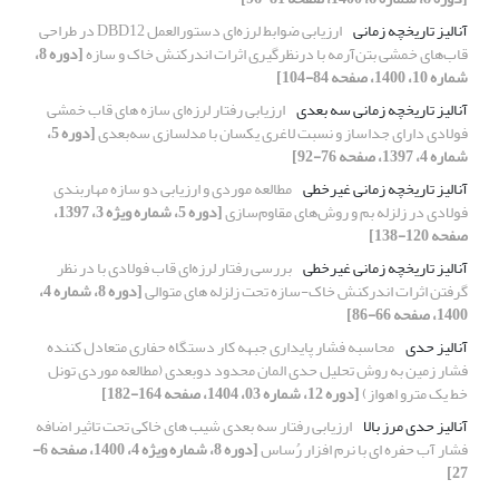
آنالیز تاریخچه زمانی
ارزیابی ضوابط لرزه‌ای دستورالعمل DBD12 در طراحی
قاب‌های خمشی بتن‌آرمه با درنظرگیری اثرات اندرکنش خاک و سازه
[دوره 8،
شماره 10، 1400، صفحه 84-104]
آنالیز تاریخچه زمانی سه بعدی
ارزیابی رفتار لرزه‌ای سازه های قاب‌ خمشی
فولادی دارای جداساز و نسبت لاغری یکسان با مدلسازی سه‌بعدی
[دوره 5،
شماره 4، 1397، صفحه 76-92]
آنالیز تاریخچه زمانی غیرخطی
مطالعه موردی و ارزیابی دو سازه مهاربندی
فولادی در زلزله بم‌ و روش‌های مقاوم‌سازی
[دوره 5، شماره ویژه 3، 1397،
صفحه 120-138]
آنالیز تاریخچه زمانی غیرخطی
بررسی رفتار لرزه‌ای قاب فولادی با در نظر
گرفتن اثرات اندرکنش خاک-سازه تحت زلزله های متوالی
[دوره 8، شماره 4،
1400، صفحه 66-86]
آنالیز حدی
محاسبه فشار پایداری جبهه کار دستگاه حفاری متعادل کننده
فشار زمین به روش تحلیل حدی المان محدود دوبعدی (مطالعه موردی تونل
خط یک مترو اهواز)
[دوره 12، شماره 03، 1404، صفحه 164-182]
آنالیز حدی مرز بالا
ارزیابی رفتار سه بعدی شیب های خاکی تحت تاثیر اضافه
فشار آب حفره ای با نرم افزار رُساس
[دوره 8، شماره ویژه 4، 1400، صفحه 6-
27]