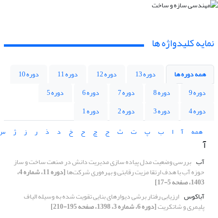
نمایه کلیدواژه ها
همه دوره ها
دوره 13
دوره 12
دوره 11
دوره 10
دوره 9
دوره 8
دوره 7
دوره 6
دوره 5
دوره 4
دوره 3
دوره 2
دوره 1
همه
آ
ا
ب
پ
ت
ث
ج
چ
ح
خ
د
ذ
ر
ز
ژ
س
آ
آب
بررسی وضعیت مدل پیاده سازی مدیریت دانش در صنعت ساخت و ساز
حوزه آب با هدف ارتقا مزیت رقابتی و بهره‌وری شرکت‌ها
[دوره 11، شماره 4،
1403، صفحه 5-17]
آباکوس
ارزیابی رفتار برشی دیوارهای بنایی تقویت شده به وسیله الیاف
پلیمری و شاتکریت
[دوره 6، شماره 3، 1398، صفحه 195-210]