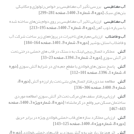
آب مغناطیسی
بررسی تأثیر آب مغناطیسی بر خواص رئولوژی و مکانیکی
بتن‌های سبک
[دوره 8، شماره 3، 1400، صفحه 281-299]
آب مغناطیسی
ارزیابی تاثیر آب مغناطیسی بر روی دوام بتن‌های ساخته شده
با سرباره ذوب آهن
[دوره 8، شماره 7، 1400، صفحه 195-213]
آب و فاضلاب
ارزیابی معیارهای تاخیرات در پروژه‌های زیر ساخت شرکت آب
و فاضلاب استان بوشهر
[دوره 9، شماره 9، 1401، صفحه 164-184]
آتش
عملکرد اتصال پیچی لینک به دستک در قاب های خمشی درختی تحت
اثر آتش سوزی
[دوره 2، شماره 3، 1394، صفحه 23-33]
آتش
پاسخ ستون های فولادی با مقطع جعبه ای در شرایط آتش سوزی
[دوره
4، شماره 1، 1396، صفحه 101-112]
آتش
مطالعه عددی رفتار اتصال‌های بتنی تحت بار لرزه و آتش
[دوره 8،
شماره 9، 1400، صفحه 306-336]
آتش
ارزیابی رفتار سقف های مرکب تحت اثر آتش سوزی (مطالعه موردی
ساختمان مسکن مهر واقع در کرمانشاه)
[دوره 8، شماره ویژه 3، 1400، صفحه
443-467]
آتش
ارزیابی عملکرد سازه های قاب خمشی فولادی ,ویژه در برابر حریق
[دوره 8، شماره ویژه 4، 1400، صفحه 125-143]
آتش
اثر همزمان بار ضربه و آتش‌سوزی بر قاب‌های خمشی فولادی
[دوره 8،