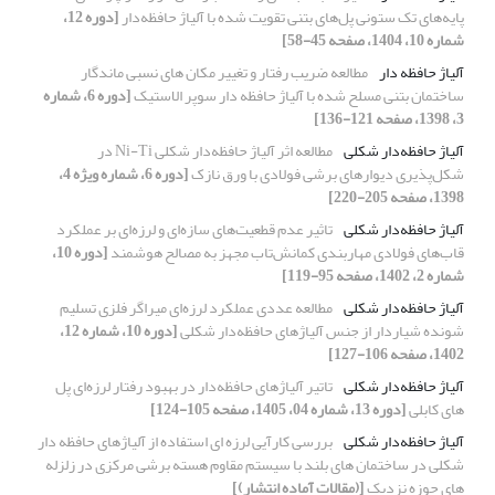
پایه‌های تک ستونی‌ پل‌های بتنی تقویت شده با آلیاژ حافظه‌دار
[دوره 12،
شماره 10، 1404، صفحه 45-58]
آلیاژ حافظه دار
مطالعه ضریب رفتار و تغییر مکان های نسبی ماندگار
ساختمان بتنی مسلح شده با آلیاژ حافظه دار سوپر الاستیک
[دوره 6، شماره
3، 1398، صفحه 121-136]
آلیاژ حافظه‌دار شکلی
مطالعه اثر آلیاژ حافظه‌دار شکلی Ni-Ti در
شکل‌پذیری دیوارهای برشی فولادی با ورق نازک
[دوره 6، شماره ویژه 4،
1398، صفحه 205-220]
آلیاژ حافظه‌دار شکلی
تاثیر عدم قطعیت‌های سازه‌ای و لرزه‌ای بر عملکرد
قاب‌های فولادی مهاربندی کمانش‌تاب مجهز به مصالح هوشمند
[دوره 10،
شماره 2، 1402، صفحه 95-119]
آلیاژ حافظه‌دار شکلی
مطالعه عددی عملکرد لرزه‌ای میراگر فلزی تسلیم
شونده شیاردار از جنس آلیاژهای حافظه‌دار شکلی
[دوره 10، شماره 12،
1402، صفحه 106-127]
آلیاژ حافظه‌دار شکلی
تاتیر آلیاژهای حافظه‌دار در بهبود رفتار لرزه‌ای پل
های کابلی
[دوره 13، شماره 04، 1405، صفحه 105-124]
آلیاژ حافظه‌دار شکلی
بررسی کارآیی لرزه ای استفاده از آلیاژهای حافظه دار
شکلی در ساختمان های بلند با سیستم مقاوم هسته برشی مرکزی در زلزله
های حوزه نزدیک
[(مقالات آماده انتشار)]