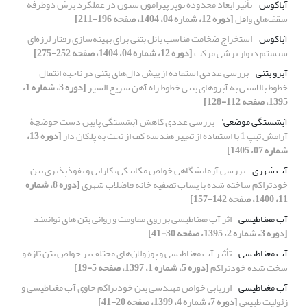
آباکوس
تأثیر ابعاد محدوده توپر پیرامون ستون در عملکرد برش دوطرفه
سقف‌های وافل
[دوره 12، شماره 04، 1404، صفحه 196-211]
آباکوس
استخراج ضخامت مناسب پانل بتنی برای بهینه‌سازی رفتار لرزه‌ای
سیستم دیوار برشی مرکب
[دوره 12، شماره 04، 1404، صفحه 252-275]
آبرو بتنی
بررسی عددی استفاده از پیش دال‌های بتنی در ناحیه انتقال
خطوط بالاستی به آبروهای بتنی خطوط راه آهن سریع السیر
[دوره 3، شماره 1،
1395، صفحه 112-128]
آبشستگی موضعی'
بررسی عددی کاهش آبشستگی پایین دست حوضچۀ
آرامش تیپ 1 با استفاده از تغییر هندسه کف از تخت به پلکان دار
[دوره 13،
شماره 07، 1405]
آب شهری
بررسی آزمایشگاهی خواص مکانیکی، کارایی و نفوذ‌پذیری بتن
خودتراکم ساخته شده با پساب تصفیه خانه فاضلاب شهری
[دوره 8، شماره
11، 1400، صفحه 142-157]
آب مغناطیسی
اثر آب مغناطیسی بر روی مقاومت و روانی بتن های توانمند
[دوره 3، شماره 2، 1395، صفحه 30-41]
آب مغناطیسی
تأثیر آب مغناطیسی و پوزولان‌های مختلف بر خواص بتن تازه و
سخت شده خودتراکم
[دوره 5، شماره 1، 1397، صفحه 5-19]
آب مغناطیسی
ارزیابی خواص مهندسی بتن خودتراکم حاوی آب مغناطیسی و
زئولیت طبیعی
[دوره 7، شماره 4، 1399، صفحه 20-41]