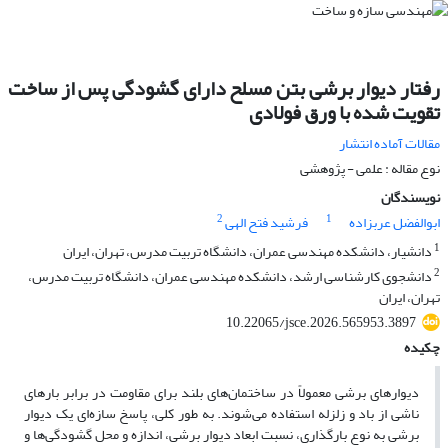
رفتار دیوار برشی بتن مسلح دارای گشودگی پس از ساخت
تقویت شده با ورق فولادی
مقالات آماده انتشار
نوع مقاله : علمی - پژوهشی
نویسندگان
2
1
ابوالفضل عربزاده
فرشید فتح الهی
1
دانشیار، دانشکده مهندسی عمران، دانشگاه تربیت مدرس، تهران، ایران
2
دانشجوی کارشناسی ارشد، دانشکده مهندسی عمران، دانشگاه تربیت مدرس،
تهران، ایران
10.22065/jsce.2026.565953.3897
چکیده
دیوارهای برشی معمولاً در ساختمان‌های بلند برای مقاومت در برابر بارهای
ناشی از باد و زلزله استفاده می‌شوند. به طور کلی، پاسخ سازه‌ای یک دیوار
برشی به نوع بارگذاری، نسبت ابعاد دیوار برشی، اندازه و محل گشودگی‌ها و