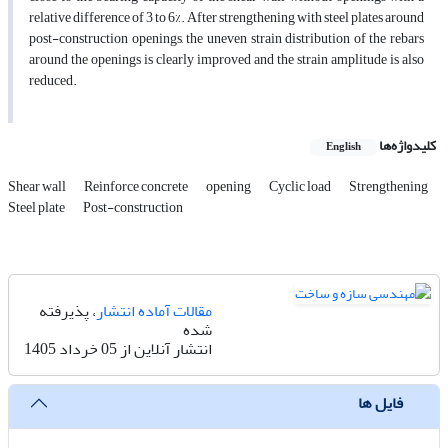
relative difference of 3 to 6%. After strengthening with steel plates around
post-construction openings, the uneven strain distribution of the rebars
around the openings is clearly improved and the strain amplitude is also
reduced.
کلیدواژه‌ها
English
Shear wall
Reinforce concrete
opening
Cyclic load
Strengthening
Steel plate
Post-construction
مقالات آماده انتشار
، پذیرفته
شده
انتشار آنلاین از 05 خرداد 1405
فایل ها