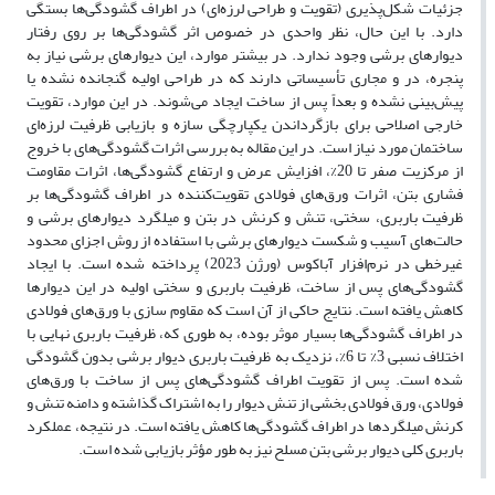
جزئیات شکل‌پذیری (تقویت و طراحی لرزه‌ای) در اطراف گشودگی‌ها بستگی
دارد. با این حال، نظر واحدی در خصوص اثر گشودگی‌ها بر روی رفتار
دیوارهای برشی وجود ندارد. در بیشتر موارد، این دیوارهای برشی نیاز به
پنجره‌، در و مجاری تأسیساتی دارند که در طراحی اولیه گنجانده نشده یا
پیش‌بینی نشده و بعداً پس از ساخت ایجاد می‌شوند. در این موارد، تقویت
خارجی اصلاحی برای بازگرداندن یکپارچگی سازه و بازیابی ظرفیت لرزه‌ای
ساختمان مورد نیاز است. در این مقاله به بررسی اثرات گشودگی‌های با خروج
از مرکزیت صفر تا 20%، افزایش عرض و ارتفاع گشودگی‌ها، اثرات مقاومت
فشاری بتن، اثرات ورق‌های فولادی تقویت‌کننده در اطراف گشودگی‌ها بر
ظرفیت باربری، سختی، تنش و کرنش در بتن و میلگرد دیوارهای برشی و
حالت‌های آسیب و شکست دیوارهای برشی با استفاده از روش اجزای محدود
غیرخطی در نرم‌افزار آباکوس (ورژن 2023) پرداخته شده است. با ایجاد
گشودگی‌های پس از ساخت، ظرفیت باربری و سختی اولیه در این دیوارها
کاهش یافته است. نتایج حاکی از آن است که مقاوم سازی با ورق‌های فولادی
در اطراف گشودگی‌ها بسیار موثر بوده، به طوری که، ظرفیت باربری نهایی با
اختلاف نسبی 3% تا 6%، نزدیک به ظرفیت باربری دیوار برشی بدون گشودگی
شده است. پس از تقویت اطراف گشودگی‌های پس از ساخت با ورق‌های
فولادی، ورق فولادی بخشی از تنش دیوار را به اشتراک گذاشته و دامنه تنش و
کرنش میلگردها در اطراف گشودگی‌ها کاهش یافته است. در نتیجه، عملکرد
باربری کلی دیوار برشی بتن مسلح نیز به طور مؤثر بازیابی شده است.