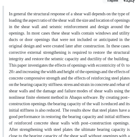
چکیده
English
In general, the structural response of a shear wall depends on the type of
loading, the aspect ratio of the shear wall, the size and location of openings
in the shear wall, and seismic reinforcement and design around the
openings. In most cases, these shear walls contain windows and utility
ducts or door openings that were not included or anticipated in the
original design and were created later after construction. In these cases,
corrective external strengthening is required to restore the structural
integrity and restore the seismic capacity and ductility of the building.
This paper investigates the effects of openings with eccentricity of 0% to
20% and increasing the width and height of the openings and the effects of
concrete compressive strength and the effects of reinforcing steel plates
on the bearing capacity, stiffness, stress and strain in concrete and rebar of
shear walls and the damage and failure modes of shear walls using the
nonlinear finite element method in Abaqus software. By creating post-
construction openings, the bearing capacity of the wall is reduced and its
initial stiffness is also reduced. The results show that steel plates have a
good performance in restoring the bearing capacity and initial stiffness
of reinforced concrete shear walls with post-construction openings.
After strengthening with steel plates, the ultimate bearing capacity is
close to the bearing capacity of the shear wall without openings with a