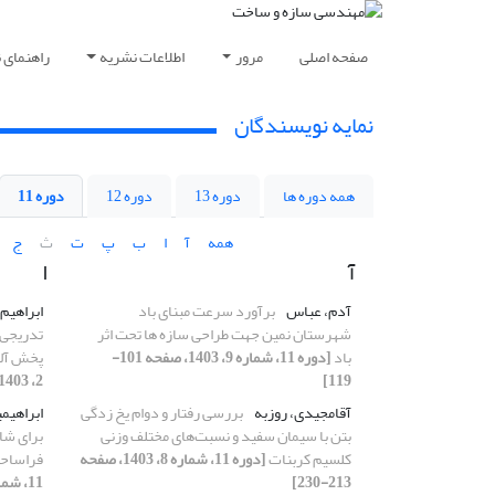
صفحه اصلی
مرور
اطلاعات نشریه
راهنمای 
نمایه نویسندگان
همه دوره ها
دوره 13
دوره 12
دوره 11
همه
آ
ا
ب
پ
ت
ث
ج
آ
ا
آدم، عباس
برآورد سرعت مبنای باد
ابراهیم 
شهرستان نمین جهت طراحی سازه ها تحت اثر
تدریجی 
باد
[دوره 11، شماره 9، 1403، صفحه 101-
پخش آلو
119]
2، 1403، صفحه 229-241]
آقامجیدی، روزبه
بررسی رفتار و دوام یخ زدگی
ابراهیمی
بتن با سیمان سفید و نسبت‌های مختلف وزنی
برای شا
کلسیم کربنات
[دوره 11، شماره 8، 1403، صفحه
فراساحل
213-230]
11، شماره 10، 1403، صفحه 157-183]