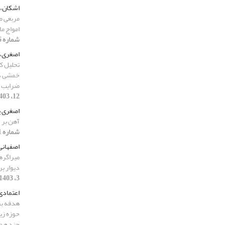
اشکان، 
مربعی ص
امواج مایل SH با روش ا
شماره 6، 1403، صفحه 164-181]
اصغری، 
تحلیل کف
خمشی دو
ضرایب بار
12، 1403، صفحه 127-144]
اصغری 
آهن بر 
شماره 11، 1403، صفحه 99-120]
اصفهانی
میراگره
دیوار ب
3، 1403، صفحه 71-92]
اعتمادی
هدفه بر
حوزه ‏ز
چند هد