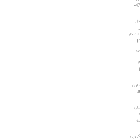
[دوره 11، شماره 6، 1403، صفحه 47-
لخل
لت دار
ص
خازن
[دوره 11، شماره 8،
طی
140، صفحه
کی پی