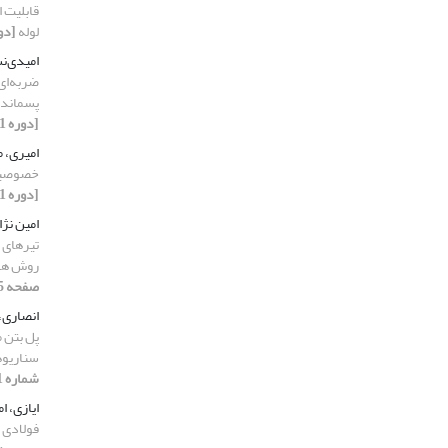
قابلیت ا
لوله
[دوره 11، شماره 9
امیدی‌ن
ضربه‌ای 
پسمانده
[دوره 11، شماره 7، 1403، صفحه 170-188]
امیری، 
خصوصیات
[دوره 11، شماره 12، 1403، صفحه 185-206]
امین نژا
تیرهای 
روش های
صفحه 175-195]
انصاری،
سناریوه
شماره 11، 1403، صفحه 121-144]
ایازی، ا