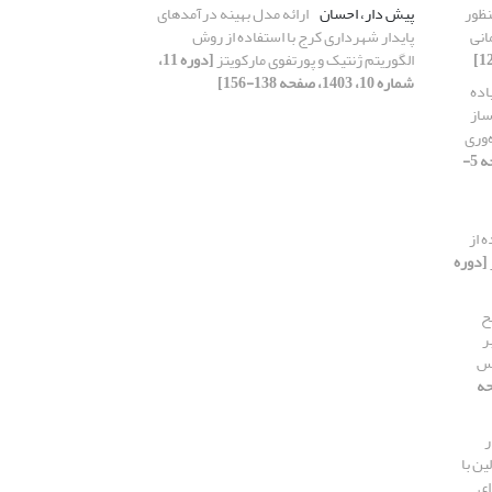
نظور
پیش دار، احسان
ارائه مدل بهینه درآمدهای
انی
پایدار شهرداری کرج با استفاده از روش
الگوریتم ژنتیک و پورتفوی مارکویتز
[دوره 11،
شماره 10، 1403، صفحه 138-156]
اده
ساز
‌وری
[دوره 11، شماره 4، 1403، صفحه 5-
 از
[دوره
ح
ر
مس
1403، صفحه
ر
ن با
ای