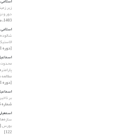
اسلامی،
زیر زمین
دور و ن
1403، صفحه 207-229]
اسلامی 
شالوده‌
الاستیک تحت ام
[دوره 11، شماره 6، 1403، صفحه 164-181]
اسماعیل
محدوده 
پارامتره
مطالعه 
[دوره 11، شماره 1، 1403، صفحه 239-257]
اسماعیل
بر تاخی
شماره 5، 1403، صفحه 82-93]
اسمعیلی
سازه‌های
بورس
122]