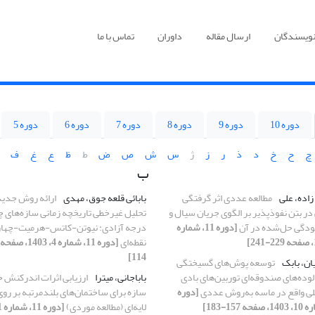
نویسندگان
ارسال مقاله
داوران
تماس با ما
دوره 10
دوره 9
دوره 8
دوره 7
دوره 6
دوره 5
چ
ح
خ
د
ذ
ر
ز
ژ
س
ش
ص
ض
ط
ظ
ع
غ
ف
ب
زاده، علی
مطالعه عددی اثر گرفتگی
بابائی قلعه جوق، مهدی
ارائه روش جدید
در بتن نفوذپذیر بر الگوی جریان سیال و
تحلیل غیرخطی تاریخچه زمانی سازه‌های چ
دگی حل‌شده در آن
[دوره 11، شماره
درجه آزادی: نیوتن-کاتس-هرمیت-چهار
نقطه‌ای
114]
ان، بابک
توسعه پوش‌های گسیختگی
لوده‌های صندوقه‌ای توربین‌های بادی
باباجانی، میترا
ارزیابی اثرات اندرکنش 
ی واقع در ماسه به‌روش عددی
[دوره
سازه برای ساختمان‌های بلند‌مرتبه بر رو
لایه‌ای (مطالعه موردی)