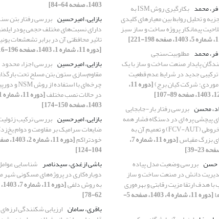
1403، صفحه 64-84]
فر، محمد
بکارگیری روش ISM به
زیه و تحلیل روابط بین معیارهای کلیدی
بازایی، امیرحسین
بررسی رفتار بتن سن
حیت پیمانکار پروژه ساخت و ساز سبز
دارای نسبت‌های مختلف حجمی ‌پودر ایلمن
تاثیر محافظتی آن در برابر تشعشعات یونی
[دوره 11، شماره 1، 1403، صفحه 196-216]
فر، محمد
مطلوبیت‌سنجی
نندگان پایدار صنعت ساخت و ساز با یک
بازایی، امیرحسین
بررسی اجزاء محدود
ترکیبی جدید در شرایط عدم قطعیت
مقاوم‌سازی ستون بتن مسلح تحت بارگذا
 موردی: شرکت کیان برج)
[دوره 11،
در حالات نصب مختلف
1403، صفحه 150-174]
اد، محسن
بررسی رفتار بار-جابجایی
 پیچشی پره ای در دستگاه فشار همه
بازایی، امیرحسین
بررسی ترکیب زئولیت
جانبه مخروطی (FCV-AUT) و تعمیم آن به
ضایعات سرامیک بر مقاومت و دوام یخ‌زد
ی بزرگ مقیاس
[دوره 11، شماره 7،
خودتراکم
[دوره 11، شماره 2،
104-124]
 حسن
بررسی وضعیت مدل پیاده
باشی ازغدی، سیدناصر
شناسایی عوامل
دیریت دانش در صنعت ساخت و ساز
دوباره‌کاری در پروژه‌های مسکونی شهر 
با هدف ارتقا مزیت رقابتی و بهره‌وری
به روش دلفی
[دوره
ا
[دوره 11، شماره 4، 1403، صفحه 5-
62-78]
باقری، سامان
ارزیابی شکنندگی لرزه‌ای