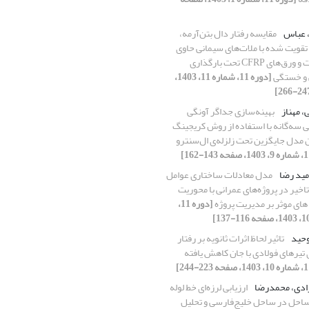
، عباس
مقایسه رفتار دال بتن‌آرمه،
قویت‌‌‌ شده ‌‌با ملات‌های ‌‌سیمانی حاوی
نانوذرات و ورق‌های CFRP تحت بارگذاری
 و خستگی
[دوره 11، شماره 11، 1403،
، مهناز
بهینه‌سازی جداگر آونگی
 سه‌گانه با استفاده از روش کریجینگ
ن مدل جایگزین تحت زلزله‌ی ال‌سنترو
امید رضا
مدل معادلات ساختاری عوامل
تاخیر در پروژه‌های عمرانی با محوریت
ی موثر بر مدیریت پروژه
[دوره 11،
وحید
تاثیر لحاظ اثرات ثانویه بر رفتار
 تیرهای فولادی با جان کاهش یافته
زادی، محمدرضا
ارزیابی لرزه‌ای خط لوله
 ساحل در ساحل خلیج‌فارسی و تحلیل