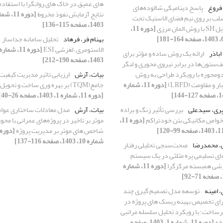
های عمیق در خاک های روانگرا با استفاده 
فروغ
پاسخ دینامیکی شالوده‌های
نتایج آزمایش نفوذ مخروط
لب بر روی نیم فضای الاستیک تحت
1403، صفحه 115-136]
لمان مرزی
[دوره 11،
بهنام فر، فرهاد
تحلیل سامانه جداساز
الاستومری – لغزشی ESI
اباذر
ارائه یک روش ساده و مؤثر برای
1403، صفحه 190-212]
‌ستون‌ها در برابر نیروی محوری و لنگر‌
محوره با رویکرد طراحی به روش
بیات، آرش
ارزیابی تاثیر مدیریت کیفیت
 و مقاومت (LRFD)
[دوره 11، شماره
جامع(TQM) بر بهره وری ساخت و تحویل پروژه
[دوره 11، شماره 1، 1403، صفحه 26-40]
پری، سیدعلی
بررسی تأثیر زنگ و براده
بیات، آرش
مدل معادلات ساختاری عوا
خواص مکانیکی بتن خودتراکم
[دوره 11،
موثر بر تاخیر در پروژه‌های عمرانی با محو
شاخص های موثر بر مدیریت پروژه
شماره 10، 1403، صفحه 116-137]
، محمدرضا
صحت‌سنجی تحلیلی رفتار
ای تسلیمی پره مثلثی در یک سیستم
رشی همبسته مرکزگرا
[دوره 11، شماره
، امینه
توسعه مدل تصمیم گیری چند
ای تخصیص بهینه ریسک های پروژه در
یرساخت؛ با رویکرد تحلیل سلسله مراتبی
فه
[دوره 11، شماره 1، 1403، صفحه