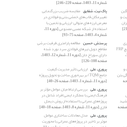
شماره 11، 1403، صفحه 220-246]
گین
پاک نیت، شقایق
مقایسه ضریـب بزرگنمـایی
یت و
تغییرمکان قاب‌های خمشی بتنی و فولادی در
زان
معرض لرزه های متوالی: ارزیابی و تخمین با
استفاده از شبکه عصبی مصنوعی
[دوره 11،
شماره 4، 1403، صفحه 75-93]
ری
پرستش، حسین
مطالعه پارامتری ظرفیت برشی
چرخه‌ای با استفاده از روش NSM و دورپیچ FRP
مقاطع دوبل تیرهای فولادی سرد نورد شده
[دوره 11، شماره 1،
دارای سوراخ جان
[دوره 11، شماره 12، 1403،
صفحه 108-126]
 و
پروری، علی
ارزیابی تاثیر مدیریت کیفیت
گی بتن
جامع(TQM) بر بهره وری ساخت و تحویل پروژه
 1403، صفحه
[دوره 11، شماره 1، 1403، صفحه 26-40]
پروری، علی
بررسی ارتباط میان عوامل مؤثر بر
فرهنگ ایمنی با عملکرد ایمنی افراد شاغل در
مشهد
پروژه‌های عمرانی با استفاده از روش دیمتل
 11، شماره 7، 1403، صفحه
فازی
[دوره 11، شماره 8، 1403، صفحه 18-40]
پروری، علی
مدل معادلات ساختاری عوامل
موثر بر تاخیر در پروژه‌های عمرانی با محوریت