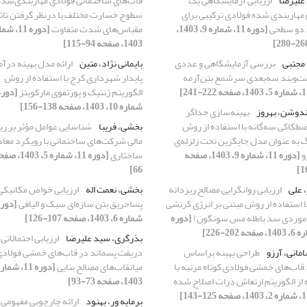
علیرضا
ارزیابی آزمایشگاهی یک
قاب‌های ساختمانی فولادی مهاربندی‌شده
هاربندی شده فولادی ترکیبی برای
سطوح خسارت مختلف با درنظر گرفتن تاث
 دو سطحی
[دوره 11، شماره 9، 1403،
مقیاس‌های شدت متفاوت
1403، صفحه 94-115]
مجتبی
بررسی آزمایشگاهی و عددی
بایمانی نژاد، متین
ارائه مدل بهینه درآ
‌وبند سه‌بعدی سرشمع بتن‌آرمه
پایدار شهرداری کرج با استفاده از روش
الگوریتم ژنتیک و پورتفوی مارکویتز
شماره 10، 1403، صفحه 138-156]
دوشن، بهروز
بهینه‌سازی جداگر
صطکاکی سه‌گانه با استفاده از روش
بخشی، فریبا
شناسایی عوامل مؤثر بر ر
 به عنوان مدل جایگزین تحت زلزله‌ی
مالی شرکت‌های ساختمانی با رویکرد معاد
و
[دوره 11، شماره 9، 1403، صفحه
ساختاری
66]
، علی
ارزیابی روانگرایی مصالح ریزدانه
بخشی، نعمت اله
ارزیابی خواص مکانیکی
 استفاده از روش مبتنی بر انرژی کرنشی
پسا‌حریق بتن سازه‌ای سبک و الیافی
 موردی سد باطله مس سونگون)
[دوره
شماره 6، 1403، صفحه 107-126]
بذرگری، سید علیرضا
ارزیابی احتمالاتی
مانی، آرزو
طراحی بهینه براساس
دریفت پسماند در قاب‌های خمشی فولادی
قاب‌های خمشی فولادی کوتاه مرتبه با
میانقاب‌های مصالح بنایی
 از الگوریتم ارتعاش ذرات اصلاح شده
1403، صفحه 73-93]
برمایه ور، بهنود
ارائه چارچوبی مفهومی