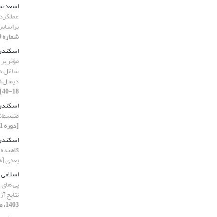
اسعد سا
عملکرد 
براساس 
شماره 9، 1403، صفحه 120-142]
اسکندر
مؤثر بر 
شاغل در
دیمتل ف
18-40]
اسکندر
منبسط‌ش
[دوره 11، شماره 6، 1403، صفحه 26-46]
اسکندر
کاهنده 
بعدی
[دوره 11، 
اسلامی،
پی های ع
نتایج آ
1403، صفحه 115-136]