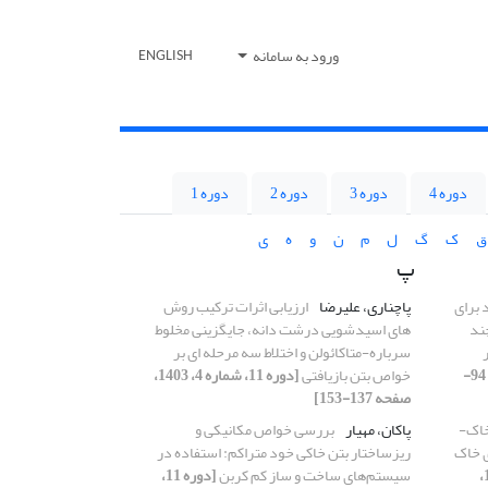
ورود به سامانه
ENGLISH
دوره 4
دوره 3
دوره 2
دوره 1
ق
ک
گ
ل
م
ن
و
ه
ی
پ
 برای
پاچناری، علیرضا
ارزیابی اثرات ترکیب روش
ند
های اسیدشویی درشت دانه، جایگزینی مخلوط
سرباره-متاکائولن و اختلاط سه مرحله ای بر
[دوره 11، شماره 4، 1403، صفحه 94-
خواص بتن بازیافتی
[دوره 11، شماره 4، 1403،
صفحه 137-153]
خاک-
پاکان، مهیار
بررسی خواص مکانیکی و
ی خاک
ریزساختار بتن خاکی خود متراکم: استفاده در
[دوره 11، شماره 1،
سیستم‌های ساخت و ساز کم کربن
[دوره 11،