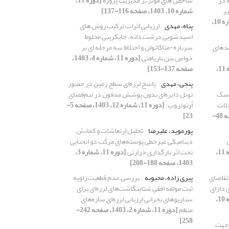
 در
شاخص های موثر بر مدیریت پروژه
[دوره 11،
یر
شماره 10، 1403، صفحه 116-137]
[دوره 11، شماره 10،
پناه، مهدی
ارزیابی اثرات ترکیب روش های
اسیدشویی درشت دانه، جایگزینی مخلوط
مدهای
سرباره-متاکائولن و اختلاط سه مرحله ای بر
خواص بتن بازیافتی
[دوره 11، شماره 4، 1403،
[دوره 11،
صفحه 137-153]
پنجی، مهدی
پاسخ لرزه‌ای سطح زمین در حضور
یسک
تونل دایره‌ای بدون پوشش مدفون در نیم‌فضای
لات
اُرتوتروپ.
[دوره 11، شماره 12، 1403، صفحه 5-
[دوره 11، شماره 5، 1403، صفحه 48-
23]
پورموید، علیرضا
تحلیل ارتعاشات و کمانش
دینامیکی غیرخطی پوسته‌های مرکب دو انحنایی
[دوره 11،
تحت اثر بارگذاری حرارتی
[دوره 11، شماره 3،
1403، صفحه 188-208]
 تقاضای
پیری زاده، محبوبه
بررسی عدم قطعیت زاویه
 دارای
ثبت مولفه افقی شتابنگاشت‌های لرزه‌ای برای
[دوره 11، شماره 10،
سناریوهای بحرانی ارزیابی لرزه‌ای سازه‌های
منظم
[دوره 11، شماره 2، 1403، صفحه 242-
258]
 جهت