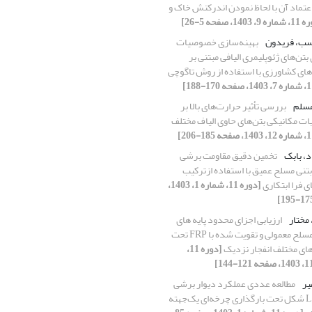
عتماد آن با لحاظ نمودن اندرکنش خاک و
، 1403، صفحه 5-26]
سب، فریدون
بهینه‌سازی خصوصیات
بتن‌های ژئوپلیمری الیافی مبتنی بر
ای کشاورزی با استفاده از روش تاگوچی
مسلم
بررسی تأثیر حرارت‌های بالا بر
 مکانیکی بتن‌های حاوی الیاف مختلف
د، بابک
تخمین دقیق مقاومت برشی
بتنی مسلح عمیق با استفاده ازترکیب
 فرا ابتکاری
[دوره 11، شماره 1، 1403،
 مختار
ارزیابی اجزای محدود پایه های
پل بتن مسلح معمولی و تقویت شده با FRP تحت
ای مختلف انفجار نزدیک
[دوره 11،
میر
مطالعه عددی عملکرد دیوار برشی
فولادی L شکل تحت بارگذاری چرخه‌ای یک‌جهته