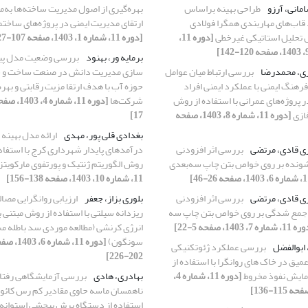
مانی، آرزو
طراحی بهینه براساس
بهره‌گیری از اصول مدیریت ساخته‌ها به‌م
قاب‌های مهاربندی همگرا فولادی
ارتقای مدیریت ایمنی در پروژه‌های ساختم
تحلیل استاتیکی غیرخطی
[دوره 11،
[دوره 11، شماره 1، 1403، صفحه 107-127]
برمایه ور، بهنود
بررسی وضعیت مدل پی
ی، محمدرضا
بررسی ارتباط میان عوامل
سازی مدیریت دانش در صنعت ساخت و 
فرهنگ ایمنی با عملکرد ایمنی افراد
حوزه آب با هدف ارتقا مزیت رقابتی و بهره
 پروژه‌های عمرانی با استفاده از روش
شرکت‌ها
ازی
[دوره 11، شماره 8، 1403، صفحه
17]
بغدادی قلی پور، مهدی
ارائه مدل بهینه
ی قادی، مرتضی
بررسی اثر افزودنی
درآمدهای پایدار شهرداری کرج با استفاده
ونده بر روی خواص بتن چاپ سه‌بعدی
روش الگوریتم ژنتیک و پورتفوی مارکویتز
11، شماره 10، 1403، صفحه 138-156]
ی قادی، مرتضی
بررسی اثر افزودنی
بلوری بزاز، جعفر
ارزیابی روانگرایی مصال
جمع شدگی بر روی خواص بتن چاپ سه
ریزدانه سیلتی با استفاده از روش مبتنی ب
شماره 7، 1403، صفحه 5-22]
انرژی کرنشی (مطالعه موردی سد باطله 
سونگون)
[دوره 11، شماره 6، 
 ابوالفضل
بررسی عملکرد ژئوتکنیکی
202-226]
میق در خاک های روانگرا با استفاده از
زمایش نفوذ مخروط
[دوره 11، شماره 4،
بهادری، هادی
بررسی آزمایشگاهی رفتا
ناهمسان ماسه حاوی مقادیر کم رس کائولی
استفاده از دستگاه برش پیچشی استوانه‌