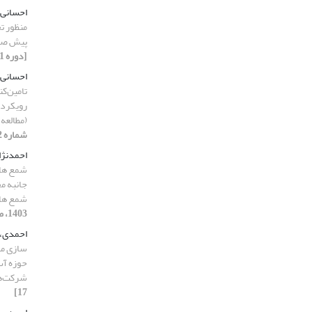
احسانی 
منظور تج
پیش صلا
[دوره 11، شماره 5، 1403، صفحه 198-221]
احسانی 
تامین‌ک
رویکرد 
(مطالعه
شماره 12، 1403، صفحه 89-107]
احمدنژ
شمع های
شمع ها
1403، صفحه 23-39]
احمدی،
سازی م
حوزه آب 
شرکت‌ه
17]