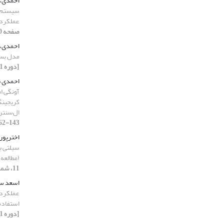
احمدی، 
سیستم م
عملکرد
صفحه 260-280]
احمدی، 
مدل بست
[دوره 11، شماره 5، 1403، صفحه 222-241]
احمدی ن
آونگی ا
کریجینگ
ال‌سنتر
143-162]
اخترپور
سیلتی با
(مطالعه
11، شماره 6، 1403، صفحه 202-226]
اسعد سا
عملکرد 
استفاده
[دوره 11، شماره 2، 1403، صفحه 125-143]