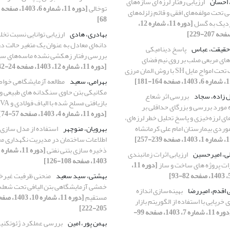
 احسان
ارزیابی رفتار لرزه ای سازه‌های
توخالی
ی تحت مولفه‌های افقی و قائم زلزله‌های
68]
زدیک به گسل
[دوره 11، شماره 12،
بهادری، هادی
ارزیابی توانایی نسبت تخ
دانه‌ای معادل به عنوان یک متغیر حالت در
حقیقت، عباس
پاسخ دینامیکی
بررسی رفتار زهکشی نشده ماسه‌های سی
های مربعی صلب بر روی نیم فضای
[دوره 11، شماره 12، 1403، صفحه 24-42]
واج مایل SH با روش المان مرزی
بهرامی، سعید
مطالعه آزمایشگاهی خوا
مکانیکی بتن حاوی سنگدانه های طبیعی و
 زاده، سجاد
بررسی اثر شعاع
بازیافتی مسلح شده با الیاف فولادی و PVA
مورد بررسی و بزرگای حداقلی بر
[دوره 11، شماره 4، 1403، صفحه 57-74]
ای لرزه‌خیزی و پاسخ تحلیل خطر لرزه‌ای،
موردی بیمارستان امام علی کرمانشاه
بهرویان، منوچهر
استفاده از مدل سازی
اطلاعات ساختمان در مدیریت نگهداری م
ذخیره سازی بتنی نفتی
ی، امیرحسین
ارزیابی اثرات زمانبندی
1403، صفحه 108-126]
رات پروژه های ساخت و ساز
[دوره 11،
بهشتی، سید سعید
منحنی ظرفیت غیرخ
خمشی آزمایشگاهی بتن الیافی تحت شعله
 اقدم، امیررضا
بهینه‌سازی اندازه
مستقیم
[دوره 11، شماره 10، 3
 خرپایی با استفاده از الگوریتم بازار
205-222]
[دوره 11، شماره 7، 1403، صفحه 99-
بهمن پور، امین
بررسی عملکرد ژئوتکنی