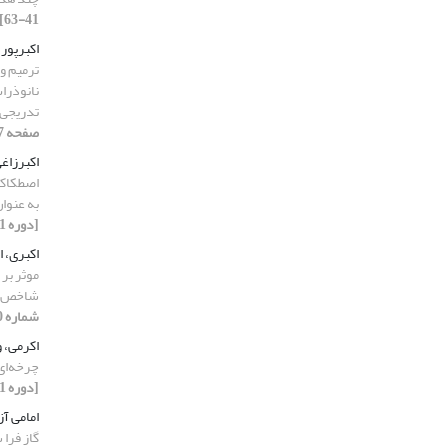
41-63]
اکبرپور
ترمیم و ت
تدریجی
صفحه 247-266]
اکبرزاغی
اصطکاکی
به عنوا
[دوره 11، شماره 9، 1403، صفحه 143-162]
اکبری، 
موثر بر 
شاخص ها
شماره 10، 1403، صفحه 116-137]
اکرمی، 
چرخه‌ای
[دوره 11، شماره 10، 1403، صفحه 223-244]
امامی آ
گاز فرا