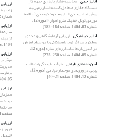
آنالیز حدی
محاسبه فشار پایداری جبهه کار
ارزیابی
دستگاه حفاری متعادل کننده فشار زمین به
زنجیره 
روش تحلیل حدی المان محدود دوبعدی (مطالعه
شماره 02، 1404، صفحه 126-142]
موردی تونل خط یک مترو اهواز)
[دوره 12،
ارزیابی
شماره 03، 1404، صفحه 164-182]
سازه‌ها
آنالیز دینامیکی
ارزیابی آزمایشگاهی و عددی
نزدیک گ
عملکرد میراگر نوین اصطکاکی با دو سطح لغزش
1404، صفحه 212-230]
در کنترل ارتعاشات لرزه ای سازه
[دوره 12،
ارزیابی
شماره 05، 1404، صفحه 250-275]
مؤثر بر
آیین‌نامه‌ها‌ی طراحی
ظرفیت لهیدگی اتصالات
مدیریت 
پیچی در ورق‌های موجدار فولادی
[دوره 12،
بیمارست
شماره 12، 1404، صفحه 21-40]
05، 1404، صفحه 119-135]
ارزیابی 
بهینه س
ساختمان
صفحه 94-118]
ارزیابی
فروریزش
(تبدیل 