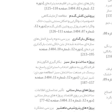
پانل‌های نمای بتنی در اقلیم مدیترانه‌ای
[دوره
شبرد
12، شماره 02، 1404، صفحه 110-125]
ساز
پروتئین کلش گندم
مطالعه آزمایشگاهی
خصوصیات واگرایی و امکان‌سنجی تثبیت خاک
ت خم
واگرا با هیدروژل پروتئین کلش گندم
[دوره 12،
شماره 07، 1404، صفحه 111-126]
[دوره 12، شماره 08،
پروتکل بارگذاری
بررسی نحوه پاسخ المان های
سازه ای ساخته شده از بتن خاکی تحت بارگذاری
رنگی
چرخه‌ای
[دوره 12، شماره 10، 1404، صفحه
الکلی
195-213]
پروژه ساخت و ساز سبز
بکارگیری الگوریتم
فراابتکاری به منظور انتخاب استراتژی پاسخ به
لیاف
ریسک در صنعت ساختمان سبز (مطالعه موردی:
و خشک
شهر تهران)
[دوره 12، شماره 11، 1404، صفحه
[دوره 12، شماره 09،
157-187]
پروژه‌های بیمارستانی
تأثیر مدلسازی اطلاعات
اصلاح
ساختمان بر روی اقتصاد پروژه های بیمارستانی
لکرد
[دوره 12، شماره 11، 1404، صفحه 62-77]
[دوره 12، شماره 11، 1404،
پروژه های پتروشیمی ماهشهر
بررسی عملکرد