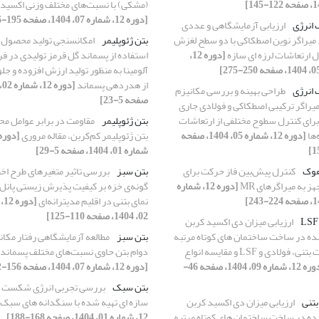
(مشکی) با نسبت‌های مختلف وزنی اکسید ب
[دوره 12، شماره 07، 1404، صفحه 195-216]
 انرژی
ارزیابی آزمایشگاهی و عددی
میراگر نوین اصطکاکی با دو سطح لغزش
بتن ژئوپلیمر
امکانسنجی تولید محصول ن
ل ارتعاشات لرزه ای سازه
[دوره 12،
استفاده از پسماند گل قرمز تولیدی در ف
آلومینا به منظور تولید ارزش افزوده و جل
از هدردهی پسماند
 انرژی
طراحی بهینه و بررسی مکانیزم
صفحه 5-23]
میراگر ترکیبی اصطکاکی و فولادی جاری
رای کنترل سطوح مختلفی از ارتعاشات
بتن ژئوپلیمر
مقاومت در برابر عوامل مح
‌ها
[دوره 12، شماره 05، 1404، صفحه
بتن ژئوپلیمر کم‌کربن، مقاله مروری
شماره 01، 1404، صفحه 5-29]
هوک
کنترل پیش‌بین فاز حرکت برای
بتن سبز
بررسی تاثیر متغیرهای طرح اختل
ز به میراگرهای MR
[دوره 12، شماره
گونه‌ی خزه بر کیفیت پذیرش ‌زیستی پانل‌
نمای بتنی در اقلیم مدیترانه‌ای
[د
02، 1404، صفحه 110-125]
ارزیابی میزان دی اکسید کربن
ده در ساخت ساختمان های کوتاه مرتبه
بتن سبز
مطالعه آزمایشگاهی رفتار مکان
با اسکلت بتنی، فولادی و LSF و مقایسه انواع
دوام بتن حاوی نسبت‌های مختلف پسماند 
[دوره 12، شماره 09، 1404، صفحه 46-
[دوره 12، شماره 07، 1404، صفحه 156-182]
بتن سبک
بررسی تجربی انرژی شکست ب
تنی
ارزیابی میزان دی اکسید کربن
سازه ای تهیه شده با سنگدانه های سبک
ده در ساخت ساختمان های کوتاه مرتبه
12، شماره 01، 1404، صفحه 168-188]