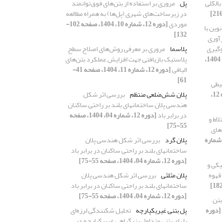
الکلی
پل
مروری بر استفاده از بتن‌های فوق‌توانمند
در زیرساخت‌های شهری (پل‌ها) به همراه مطالعه
موردی
[دوره 12، شماره 10، 1404، صفحه 102-
وین با
132]
رآوری
وگیری
پلاسما
مروری بر معرفی روش‌های اصلاح سطح
[دوره 12، شماره 02، 1404،
پلاستیک‌ بازیافتی جهت افزایش عملکرد بتن‌های
الیافی
[دوره 12، شماره 11، 1404، صفحه 41-
61]
یطی
[دوره 12،
پلان شش‌ضلعی منتظم
بررسی اثر شکل
هندسی پلان ساختمانهای بلند بر راحتی ساکنان
در برابر باد
[دوره 12، شماره 04، 1404، صفحه
اط و
55-75]
های
وره 12، شماره
پلان گرد
بررسی اثر شکل هندسی پلان
ساختمانهای بلند بر راحتی ساکنان در برابر باد
[دوره 12، شماره 04، 1404، صفحه 55-75]
یکی و
قهوه
پلان مثلثی
بررسی اثر شکل هندسی پلان
ساختمانهای بلند بر راحتی ساکنان در برابر باد
[دوره 12، شماره 04، 1404، صفحه 55-75]
تن
[دوره
پل بتنی غیریکپارچه
تحلیل شکنندگی لرزه‌ای
پلهای بتنی متداول بزرگراهی غیریکپارچه در