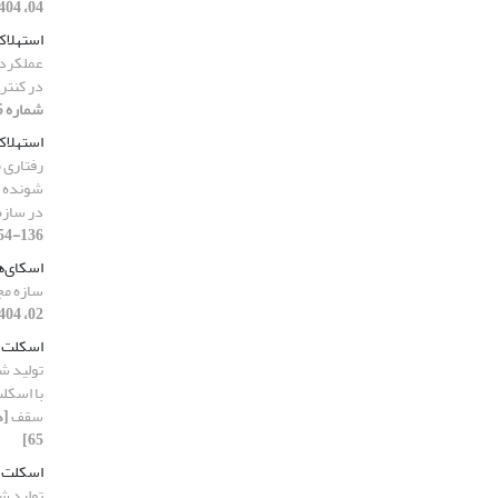
04، 1404، صفحه 122-145]
استهلاک
عملکرد 
در کنتر
شماره 05، 1404، صفحه 250-275]
استهلاک
رفتاری 
شونده ب
در سازه
136-154]
اسکای‌
سازه مجه
02، 1404، صفحه 224-243]
اسکلت LSF
تولید ش
سقف
65]
اسکلت ب
تولید ش