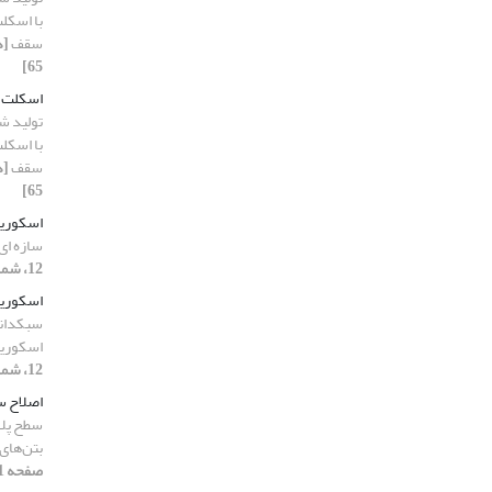
سقف
65]
اسکلت ف
تولید ش
سقف
65]
اسکوریا
سازه ای
12، شماره 01، 1404، صفحه 168-188]
اسکوریا
سبکدانه
اسکوریا
12، شماره 01، 1404، صفحه 189-211]
اصلاح 
سطح پلا
بتن‌های 
صفحه 41-61]