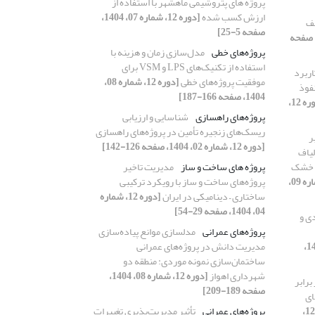
پروژه های پتروشیمی ماهشهر با استفاده از
ارزش کسب شده
[دوره 12، شماره 07، 1404،
لف
صفحه 5-25]
ره 12، شماره 07، 1404، صفحه
پروژه‌های خطی
مدل‌سازی زمان و هزینه با
استفاده از تکنیک‌های LPS و VSM برای
اربرد
موفقیت پروژه‌های خطی
[دوره 12، شماره 08،
فوذ
1404، صفحه 166-187]
[دوره 12،
پروژه‌های راهسازی
شناسایی و ارزیابی
ریسک‌های زنجیره تأمین در پروژه‌های راهسازی
ر
[دوره 12، شماره 02، 1404، صفحه 126-142]
لیاف
و خشک
پروژه های ساخت و ساز
مدیریت تاخیر
[دوره 12، شماره 09،
پروژه‌های ساخت و ساز با رویکرد ترکیبی
ساختاری – دینامیکی در ایران
[دوره 12، شماره
04، 1404، صفحه 29-54]
دی و
پروژه‌های عمرانی
مدلسازی موانع پیاده‌سازی
[دوره 12، شماره 09، 1404،
مدیریت دانش در پروژه‌های عمرانی
ساختمان‌سازی نمونه موردی: منطقه دو
شهرداری اهواز
[دوره 12، شماره 08، 1404،
برابر
صفحه 189-209]
ای
[دوره 12،
پروژه‌های عمرانی
تأثیر مدیریت‌پذیری تغییرات