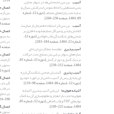
214]
آسیب
بررسی جابه‌جایی‌ها در دیوار مخازن
بتنی مستطیلی با لحاظ نمودن اندرکنش سیال و
اتصال 
سازه تحت زلزله‌‌های مختلف
[دوره 12، شماره
بتن‌آرمه
09، 1404، صفحه 236-260]
ستون بت
صفحه 154-173]
آسیب
بررسی اثر استفاده همزمان از مهاربند
کمانش‌ناپذیر و میراگر تسلیم‌شونده فلزی بر
اتصال خ
منحنی‌های ‌شکنندگی قاب فولادی
[دوره 12،
به ستون
شماره 12، 1404، صفحه 184-203]
در ناحی
صفحه 63-88]
آسیب‌پذیری
مقایسه عملکردی لرزه ای
سازه‌های دیوار برشی بتن مسلح تحت حرکات
اتصال س
نزدیک گسل و دور از گسل
[دوره 12، شماره 01،
آزمایشگ
1404، صفحه 212-230]
ستون در
[دوره 12، شماره 08، 1404، صفحه 120-137]
آسیب پذیری
گسترش منحنی شکنندگی لرزه
ای پایه‌ پل پس از آسیب ناشی از برخورد خودرو
اتصال گ
[دوره 12، شماره 06، 1404، صفحه 98-119]
گیردار ب
در قاب‌
آشیانه هواپیما
ارزیابی آسیب‌پذیری آشیانه
چرخه‌ای
هواپیما تحت بار انفجار و مقاوم‌سازی آن به کمک
198-224]
نوارهای FRP و قاب الحاقی
[دوره 12، شماره 05،
1404، صفحه 225-249]
اتصال گ
ستون ها
آلیاژ حافظه‌دار
تأثیر نسبت ابعادی و شدت بار