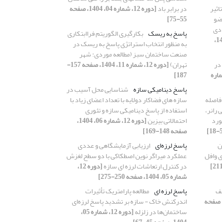
اثیر
در برابر باد
[دوره 12، شماره 04، 1404، صفحه
ضو
55-75]
ادی
پاسخ به ریسک
بکارگیری الگوریتم فراابتکاری
[دوره 12، شماره 11، 1404،
به منظور انتخاب استراتژی پاسخ به ریسک در
صنعت ساختمان سبز (مطالعه موردی: شهر
در
تهران)
[دوره 12، شماره 11، 1404، صفحه 157-
1، شماره
187]
پاسخ دینامیکی سازه
شناسایی محل آسیب در
فاصله
سازه های فضاکار دولایه با تعداد اعضای زیاد با
رانر،
استفاده از پاسخ دینامیکی سازه و تئوری
ورد
احتمالاتی بیزین
[دوره 12، شماره 06، 1404،
صفحه 148-169]
ن
پاسخ لرزه‌ای
ارزیابی آزمایشگاهی و عددی
 وافل
عملکرد میراگر نوین اصطکاکی با دو سطح لغزش
در کنترل ارتعاشات لرزه ای سازه
[دوره 12،
شماره 05، 1404، صفحه 250-275]
لف
پاسخ لرزه ای
مطالعه پارامتریک تأثیرات
ره 12، شماره 07، 1404، صفحه
اندرکنش خاک - سازه بر تشدید پاسخ لرزه‌ای
ساختمان‌ها در زلزله
[دوره 12، شماره 05،