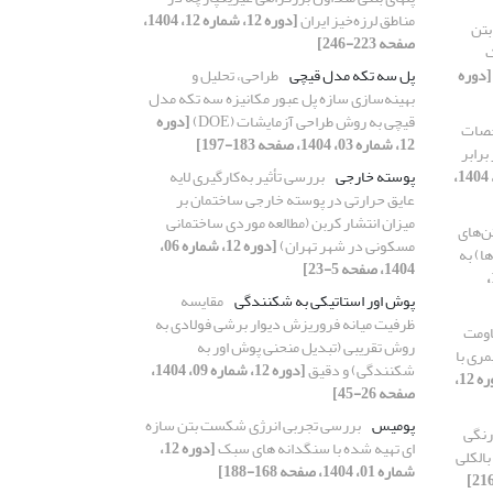
مناطق لرزه‌خیز ایران
[دوره 12، شماره 12، 1404،
بتن
صفحه 223-246]
ک
[دوره
پل سه تکه مدل قیچی
طراحی، تحلیل و
بهینه‌سازی سازه پل عبور مکانیزه سه تکه مدل
قیچی به روش طراحی آزمایشات (DOE)
[دوره
خصات
12، شماره 03، 1404، صفحه 183-197]
برابر
[دوره 12، شماره 01، 1404،
پوسته خارجی
بررسی تأثیر به‌کارگیری لایه
عایق حرارتی در پوسته خارجی ساختمان بر
میزان انتشار کربن (مطالعه موردی ساختمانی
ن‌های
مسکونی در شهر تهران)
[دوره 12، شماره 06،
ا) به
1404، صفحه 5-23]
[دوره 12، شماره 10،
پوش اور استاتیکی به شکنندگی
مقایسه
ظرفیت میانه فروریزش دیوار برشی فولادی به
اومت
روش تقریبی (تبدیل منحنی پوش اور به
مری با
شکنندگی) و دقیق
[دوره 12، شماره 09، 1404،
[دوره 12،
صفحه 26-45]
پومیس
بررسی تجربی انرژی شکست بتن سازه
رنگی
ای تهیه شده با سنگدانه های سبک
[دوره 12،
الکلی
شماره 01، 1404، صفحه 168-188]