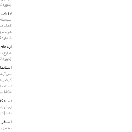
[دوره 12، شماره 09، 1404، صفحه 26-45]
ارزیابی
سیستم‌ه
کمک مدل
هزینه چ
شماره 06، 1404، صفحه 24-47]
ازدحام 
منابع با
[دوره 12، شماره 07، 1404، صفحه 183-194]
استاندارد 
بتن‌آرمه
گرفتن اث
استاندارد 2800 
1404، صفحه 76-97]
استحکام
ای درواز
پایه
[دوره 12، شماره 03،
استخر
به‌عنوا