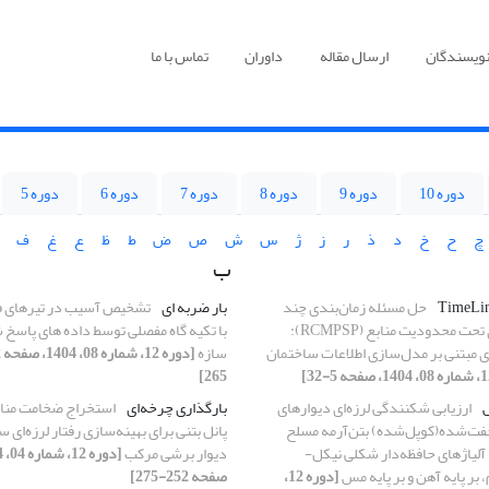
نویسندگان
ارسال مقاله
داوران
تماس با ما
دوره 10
دوره 9
دوره 8
دوره 7
دوره 6
دوره 5
چ
ح
خ
د
ذ
ر
ز
ژ
س
ش
ص
ض
ط
ظ
ع
غ
ف
ب
حل مسئله زمان‌بندی چند
بار ضربه ای
تشخیص آسیب در تیرهای ف
پروژه‌ای تحت محدودیت منابع (RCMPSP):
با تکیه گاه مفصلی توسط داده های پاسخ
 مبتنی بر مدل‌سازی اطلاعات ساختمان
سازه
265]
ارزیابی شکنندگی لرزه‌ای دیوارهای
بارگذاری چرخه‌ای
استخراج ضخامت من
ت‌شده(کوپل‌شده) بتن‌آرمه مسلح
پانل بتنی برای بهینه‌سازی رفتار لرزه‌ای
 آلیاژهای حافظه‌دار شکلی نیکل-
دیوار برشی مرکب
، بر پایه آهن و بر پایه مس
[دوره 12،
صفحه 252-275]