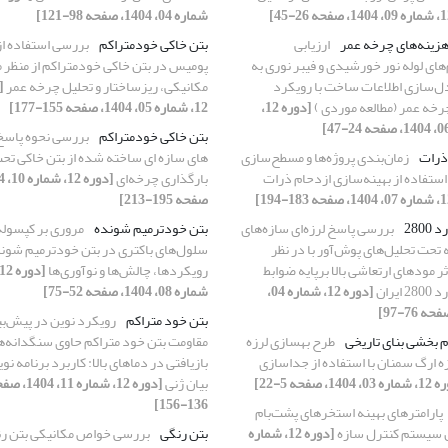
شماره 04، 1404، صفحه 98-121]
 هزینه‌های چرخه عمر
ارزیابی
بتن خاکی خود‌متراکم
بررسی استفاده از
ای لوله نور خورشیدی و فیبر نوری به
پومیس در بتن خاکی خود‌متراکم از منظر 
‌سازی اطلاعات ساخت با رویکرد
مکانیکی، ریزساختار و تحلیل چرخه عمر
[
رخه عمر (مطالعه موردی )
[دوره 12،
12، شماره 05، 1404، صفحه 155-177]
بتن خاکی خود‌متراکم
بررسی نحوه پاسخ 
ذرات
زمان‌بندی پروژه‌ها و مسطح‌سازی
های سازه ای ساخته شده از بتن خاکی تح
 استفاده از بهینه‌سازی ازدحام ذرات
بارگذاری چرخه‌ای
صفحه 195-213]
2800
بررسی پاسخ لرزه‌ای سازه‌های
بتن خودترمیم شونده
مروری بر کپسوله
 تحت تحلیل‌های پوش‌آور با در نظر
سلول‌های باکتری در بتن خودترمیم شون
ر مودهای ارتعاشی بالا برپایه ضوابط
رویکردها، چالش‌ها و نوآوری‌ها
ایران
[دوره 12، شماره 04،
شماره 08، 1404، صفحه 52-75]
بتن خود متراکم
رویکرد نوین در پیش‌بی
 بخشی بنای تاریخی
طرح بهسازی لرزه
مقاومت بتن خود متراکم حاوی سنگدانه‌ه
ه ارگ سمنان با استفاده از جداسازی
بازیافتی در دماهای بالا: کاربرد برنامه ن
 1404، صفحه 5-22]
بیان ژنی
[دوره 12، شماره 11، 
136-156]
پارامترهای بهینه استخرهای پشت‌بام
ن سیستم کنترل سازه
[دوره 12، شماره
بتن رنگی
بررسی خواص مکانیکی بتن ر