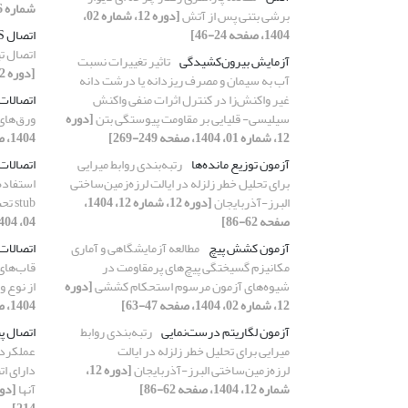
شماره 06، 1404، صفحه 170-194]
برشی بتنی پس از آتش
[دوره 12، شماره 02،
1404، صفحه 24-46]
اتصال RBS با جان لوله‌ای
اتصال تی
آزمایش بیرون‌کشیدگی
تاثیر تغییرات نسبت
[دوره 12، شماره 03، 1404، صفحه 75-96]
آب به سیمان و مصرف ریزدانه یا درشت دانه
غیر واکنش‌زا در کنترل اثرات منفی واکنش
اتصالات
سیلیسی- قلیایی بر مقاومت پیوستگی بتن
[دوره
ورق‌های
12، شماره 01، 1404، صفحه 249-269]
1404، صفحه 21-40]
آزمون توزیع مانده‌ها
رتبه‌بندی روابط میرایی
اتصالات
برای تحلیل خطر زلزله در ایالت لرزه‌زمین‌ساختی
البرز-آذربایجان
[دوره 12، شماره 12، 1404،
stub تحت بارگذاری چرخهای
صفحه 62-86]
04، 1404، صفحه 167-195]
آزمون کشش پیچ
مطالعه آزمایشگاهی و آماری
اتصالات
مکانیزم‌ گسیختگی پیچ‌های پرمقاومت در
قاب‌های
شیوه‌های آزمون‌ مرسوم استحکام کششی
[دوره
از نوع و
12، شماره 02، 1404، صفحه 47-63]
1404، صفحه 195-214]
آزمون لگاریتم درست‌نمایی
رتبه‌بندی روابط
اتصال پی
میرایی برای تحلیل خطر زلزله در ایالت
عملکرد 
لرزه‌زمین‌ساختی البرز-آذربایجان
[دوره 12،
دارای ات
شماره 12، 1404، صفحه 62-86]
آنها