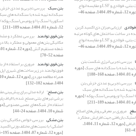
با اسکلت بتنی، فولادی و LSF و مقایسه انواع
بتن سبک
بررسی تجربی و عددی خزش 
[دوره 12، شماره 09، 1404، صفحه 46-
سبکدانه تهیه شده با سنگدانه های سب
اسکوریا (سنگ پا) و پومیس(سنگ پوکه)
ولادی
ارزیابی میزان دی اکسید کربن
12، شماره 01، 1404، صفحه 189-211]
ده در ساخت ساختمان های کوتاه مرتبه
بتن فوق توانمند
بررسی عملکرد و مش
با اسکلت بتنی، فولادی و LSF و مقایسه انواع
مکانیکی بتن‌های معمولی و عملکرد بالا در 
[دوره 12، شماره 09، 1404، صفحه 46-
شعله مستقیم آتش
صفحه 52-70]
بررسی تجربی انرژی شکست بتن
بتن فوق توانمند
مروری بر استفاده از بت
 تهیه شده با سنگدانه های سبک
[دوره
فوق‌توانمند در زیرساخت‌های شهری (پل‌ه
همراه مطالعه موردی
بررسی تجربی و عددی خزش بتن
1404، صفحه 102-132]
 تهیه شده با سنگدانه های سبک
بتن مسلح'
ارائه مدلی برای پیش‌بینی مق
 (سنگ پا) و پومیس(سنگ پوکه)
[دوره
برشی تیرهای بتنی مسلح شده با الیاف پلی
استفاده از شبکه‌های عصبی مصنوعی
سطح
مروری بر معرفی روش‌های اصلاح
شماره 10، 1404، صفحه 24-44]
ستیک‌ بازیافتی جهت افزایش عملکرد
بتن مشکی
بررسی خواص مکانیکی بتن 
الیافی
[دوره 12، شماره 11، 1404،
(مشکی) با نسبت‌های مختلف وزنی اکسید ب
[دوره 12، شماره 07، 1404، صفحه 195-216]