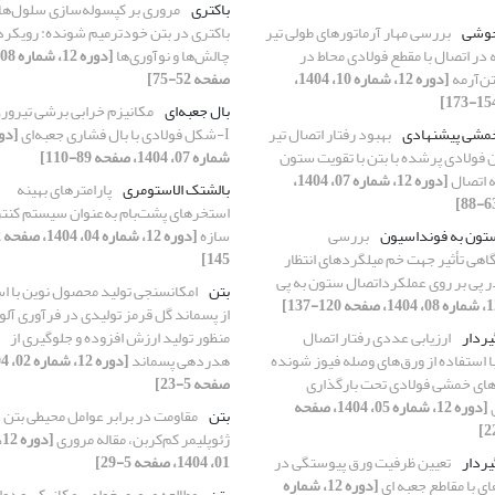
باکتری
مروری بر کپسوله‌سازی سلول‌ها
جوشی
بررسی مهار آرماتورهای طولی تیر
باکتری در بتن خودترمیم شونده: رویکرد
 در اتصال با مقطع فولادی محاط در
چالش‌ها و نوآوری‌ها
ن‌آرمه
[دوره 12، شماره 10، 1404،
صفحه 52-75]
بال جعبه‌ای
مکانیزم خرابی برشی تیرور
مشی پیشنهادی
بهبود رفتار اتصال تیر
I-شکل فولادی با بال فشاری جعبه‌ای
 فولادی پرشده با بتن با تقویت ستون
شماره 07، 1404، صفحه 89-110]
ه اتصال
[دوره 12، شماره 07، 1404،
بالشتک الاستومری
پارامترهای بهینه
استخرهای پشت‌بام به‌عنوان سیستم کنت
تون به فونداسیون
بررسی
سازه
اهی تأثیر جهت خم میلگردهای انتظار
145]
 پی بر روی عملکرداتصال ستون به پی
بتن
امکانسنجی تولید محصول نوین با ا
از پسماند گل قرمز تولیدی در فرآوری آلوم
یردار
ارزیابی عددی رفتار اتصال
منظور تولید ارزش افزوده و جلوگیری از
ا استفاده از ورق‌های وصله فیوز شونده
هدردهی پسماند
های خمشی فولادی تحت بارگذاری
صفحه 5-23]
[دوره 12، شماره 05، 1404، صفحه
بتن
مقاومت در برابر عوامل محیطی بتن
ژئوپلیمر کم‌کربن، مقاله مروری
[
یردار
تعیین ظرفیت ورق پیوستگی در
01، 1404، صفحه 5-29]
ی با مقاطع جعبه ای
[دوره 12، شماره
بتن
مطالعه مروری خواص مکانیکی و دوا