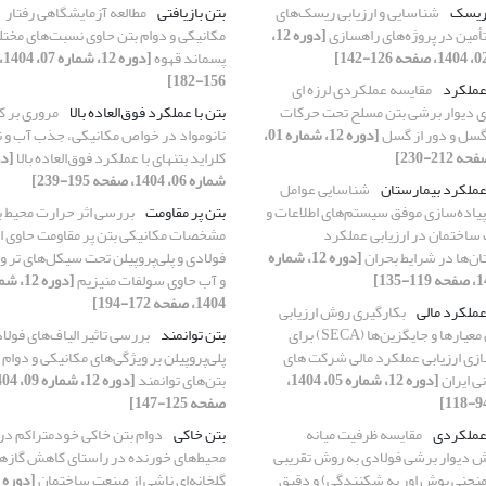
 ریسک
شناسایی و ارزیابی ریسک‌های
بتن بازیافتی
مطالعه آزمایشگاهی رفتار
تأمین در پروژه‌های راهسازی
[دوره 12،
مکانیکی و دوام بتن حاوی نسبت‌های مخت
پسماند قهوه
[دو
156-182]
 عملکرد
مقایسه عملکردی لرزه ای
ی دیوار برشی بتن مسلح تحت حرکات
بتن با عملکرد فوق‌العاده بالا
مروری بر ک
سل و دور از گسل
[دوره 12، شماره 01،
نانومواد در خواص مکانیکی، جذب آب و ن
کلراید بتن‏های با عملکرد فوق‌العاده بالا
شماره 06، 1404، صفحه 195-239]
 عملکرد بیمارستان
شناسایی عوامل
 پیاده‌سازی موفق سیستم‌های اطلاعات و
بتن پر مقاومت
بررسی اثر حرارت محیط ب
ساختمان در ارزیابی عملکرد
مشخصات مکانیکی بتن پر مقاومت حاوی ا
ان‌ها در شرایط بحران
[دوره 12، شماره
فولادی و پلی‌پروپیلن تحت سیکل‌های تر 
و آب حاوی سولفات منیزیم
1404، صفحه 172-194]
عملکرد مالی
بکارگیری روش ارزیابی
همزمان معیارها و جایگزین‌ها (SECA) برای
بتن توانمند
بررسی تاثیر الیاف‌های فولا
ازی ارزیابی عملکرد مالی شرکت های
پلی‌پروپیلن بر ویژگی‌های مکانیکی و دوام
ی ایران
[دوره 12، شماره 05، 1404،
بتن‌های توانمند
صفحه 125-147]
 عملکردی
مقایسه ظرفیت میانه
بتن خاکی
دوام بتن خاکی خودمتراکم در 
 دیوار برشی فولادی به روش تقریبی
محیط‌های خورنده در راستای کاهش گازه
منحنی پوش اور به شکنندگی) و دقیق
گلخانه‌ای ناشی از صنعت ساختمان