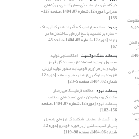
در کاهش تعارضات ذی‌نفعان کلیدی پروژه‌های
عمرانی
[دوره 12، شماره 07، 1404، صفحه 127-
155]
مقاومت
دوره
پریود
مطالعه پارامتریک تأثیرات اندرکنش خاک
- سازه بر تشدید پاسخ لرزه‌ای ساختمان‌ها در
زلزله
[دوره 12، شماره 05، 1404، صفحه 45-
المان
67]
ت
[دوره 12، شماره 10، 1404،
پسماند سنگ بوکسیت
امکانسنجی تولید
محصول نوین با استفاده از پسماند گل قرمز
تولیدی در فرآوری آلومینا به منظور تولید ارزش
‌سازی
افزوده و جلوگیری از هدردهی پسماند
[دوره 12،
ده:
شماره 02، 1404، صفحه 5-23]
[دوره 12،
پسماند قهوه
مطالعه آزمایشگاهی رفتار
مکانیکی و دوام بتن حاوی نسبت‌های مختلف
نی
پسماند قهوه
[دوره 12، شماره 07، 1404، صفحه
ای
156-182]
ویسی
1404، صفحه
پل
گسترش منحنی شکنندگی لرزه ای پایه‌ پل
پس از آسیب ناشی از برخورد خودرو
[دوره 12،
شماره 06، 1404، صفحه 98-119]
نگی