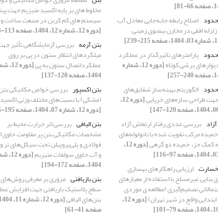
مخلوط های بر پایه اکسید منیزیم جهت پی
حدود
اصلاح رابطه جابه‌جایی معادل آب
سیستم های کم کربن در صنعت ساخت و 
زلزله افقی در مخازن بیضوی زمینی
[دوره 12، شماره 12، 1404، صفحه 113-133]
بتن آرمه
بررسی آزمایشگاهی تأثیر جه
حدود
پارامترهای تاثیرگذار در عملکرد
میلگردهای انتظار ستون در پی بر روی
دیوارهای برشی کوتاه
[دوره 12، شماره
عملکرداتصال ستون به پی
1404، صفحه 120-137]
حدود
الگوریتم بهینه‌سازِ شقایق‌های
بتن اکسپور
بررسی خواص مکانیکی بتن 
جهت طراحیِ سازه‌های خرپایی
[دوره 12،
(مشکی) با نسبت‌های مختلف وزنی اکسید ب
[دوره 12، شماره 07، 1404، صفحه 195-216]
آزاد
بررسی عددی رفتار ارتعاش آزاد
بتن الیافی
بررسی اثر حرارت محیط بر
خمیده مرکب تقویت شده با نانولوله‌های
مشخصات مکانیکی بتن پر مقاومت حاوی ا
ه کمک جزء خمیده دو گرهی
[دوره 12،
فولادی و پلی‌پروپیلن تحت سیکل‌های تر 
و آب حاوی سولفات منیزیم
1404، صفحه 172-194]
 خسارت
ارزیابی راهکارهای بهسازی
 بنایی غیرمسلح با استفاده از معیارهای
بتن بازیافتی
مروری بر معرفی روش‌های 
تمالاتی تصمیم‌گیری (مطالعه ی موردی
سطح پلاستیک‌ بازیافتی جهت افزایش عم
بتدایی واقع در شهر تهران)
[دوره 12،
بتن‌های الیافی
صفحه 41-61]