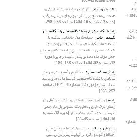
1404، صفحه 45-67]
ی
ها،
پانل بتن مسلح
اثر تغییر مشخصات مقاومتی و
[دوره 12، شماره 08، 1404،
هندسی مصالح بر رفتار دیوارهای برشی مرکب
[دوره 12، شماره 10، 1404، صفحه 235-258]
ق‌های
پایانه مکانیزه ریلی مواد فله معدنی اسکله بندر
[دوره 12،
شهید رجایی
بهینه‌کردن جانمایی اسکله با
استفاده از الگوریتم‌ ژنتیک، درخت رویداد و
شبکه عصبی؛ مطالعه موردی: پایانه مکانیزه ریلی
حمل مواد فله معدنی بندر شهید رجایی
[دوره
رل
12، شماره 02، 1404، صفحه 158-180]
[دوره 12، شماره 04، 1404، صفحه 122-
پایش سلامت سازه
تشخیص آسیب در تیرهای
فولادی با تکیه گاه مفصلی توسط داده های پاسخ
ستفاده
شتاب سازه
[دوره 12، شماره 08، 1404، صفحه
ینا به
252-265]
[دوره 12، شماره 02، 1404،
پایه پل
تأثیر نسبت ابعادی و شدت بار ثقلی در
رفتار چرخه‌ای پایه‌های تک ستونی‌ پل‌های بتنی
تقویت شده با آلیاژ حافظه‌دار
[دوره 12، شماره
10، 1404، صفحه 45-58]
دوره 12، شماره
پذیرش ‌زیستی
بررسی تاثیر متغیرهای طرح
اختلاط و گونه‌ی خزه بر کیفیت پذیرش ‌زیستی
می