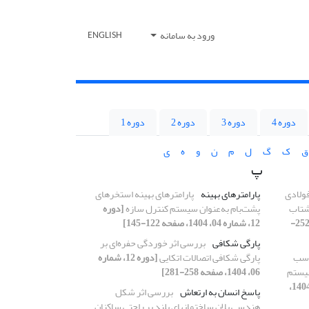
ورود به سامانه
ENGLISH
دوره 4
دوره 3
دوره 2
دوره 1
ق
ک
گ
ل
م
ن
و
ه
ی
پ
ولادی
پارامترهای بهینه
پارامترهای بهینه استخرهای
 شتاب
پشت‌بام به‌عنوان سیستم کنترل سازه
[دوره
[دوره 12، شماره 08، 1404، صفحه 252-
12، شماره 04، 1404، صفحه 122-145]
پارگی شکافی
بررسی اثر خوردگی حفره‌ای بر
اسب
پارگی شکافی اتصالات اتکایی
[دوره 12، شماره
 سیستم
06، 1404، صفحه 258-281]
[دوره 12، شماره 04، 1404،
پاسخ انسان به ارتعاش
بررسی اثر شکل
هندسی پلان ساختمانهای بلند بر راحتی ساکنان