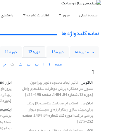
صفحه اصلی
مرور
اطلاعات نشریه
راهنمای 
نمایه کلیدواژه ها
همه دوره ها
دوره 13
دوره 12
دوره 11
همه
آ
ا
ب
پ
ت
ث
ج
آ
ا
آباکوس
تأثیر ابعاد محدوده توپر پیرامون
ابزار TimeLiner
ستون در عملکرد برش دوطرفه سقف‌های وافل
[دوره 12، شماره 04، 1404، صفحه 196-211]
رویکردی
[دوره 12، شماره 08، 1404، صفحه 5-32]
آباکوس
استخراج ضخامت مناسب پانل بتنی
برای بهینه‌سازی رفتار لرزه‌ای سیستم دیوار
اپنسیس
برشی مرکب
[دوره 12، شماره 04، 1404، صفحه
برشی جف
252-275]
‌شده به
تیتانیوم
آتش
مطالعه پارامتری رفتار چرخه ای دیوار