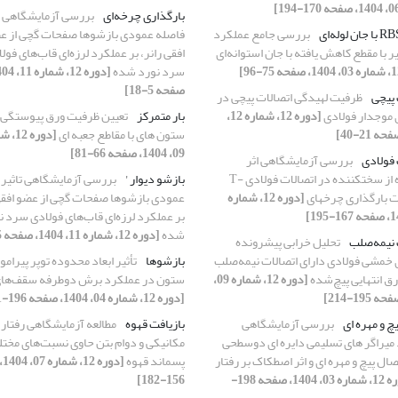
بارگذاری چرخه‌ای
بررسی آزمایشگاهی ت
بررسی جامع عملکرد
فاصله عمودی بازشوها صفحات گچی از ع
ر با مقطع کاهش یافته با جان استوانه‌ای
افقی رانر، بر عملکرد لرزه‌ای قاب‌های فول
سرد نورد شده
صفحه 5-18]
 پیچی
ظرفیت لهیدگی اتصالات پیچی در
 موجدار فولادی
[دوره 12، شماره 12،
بار متمرکز
تعیین ظرفیت ورق پیوستگی 
ستون های با مقاطع جعبه ای
[دوره 2
09، 1404، صفحه 66-81]
 فولادی
بررسی آزمایشگاهی اثر
استفاده از سختکننده در اتصالات فولادی T-
بازشو دیوار '
بررسی آزمایشگاهی تاثیر 
[دوره 12، شماره
عمودی بازشوها صفحات گچی از عضو افقی 
بر عملکرد لرزه‌ای قاب‌های فولادی سرد ن
شده
[دوره 12، شماره 11، 1404، صفحه 5-18]
 نیمه‌صلب
تحلیل خرابی پیشرونده
 خمشی فولادی دارای اتصالات نیمه‌صلب
بازشو‌ها
تأثیر ابعاد محدوده توپر پیرامو
رق انتهایی پیچ‌شده
[دوره 12، شماره 09،
ستون در عملکرد برش دوطرفه سقف‌های
[دوره 12، شماره 04، 1404، صفحه 196-211]
چ و مهره ای
بررسی آزمایشگاهی
بازیافت قهوه
مطالعه آزمایشگاهی رفتار
میراگر های تسلیمی دایره ای دوسطحی
مکانیکی و دوام بتن حاوی نسبت‌های مخت
صال پیچ و مهره ای و اثر اصطکاک بر رفتار
پسماند قهوه
[دو
[دوره 12، شماره 03، 1404، صفحه 198-
156-182]