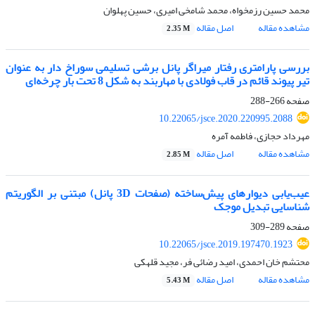
محمد حسین رزمخواه، محمد شامخی امیری، حسین پهلوان
مشاهده مقاله
اصل مقاله
2.35 M
بررسی پارامتری رفتار میراگر پانل برشی تسلیمی سوراخ دار به عنوان
تیر پیوند قائم در قاب فولادی با مهاربند به شکل 8 تحت بار چرخه‌ای
صفحه
266-288
10.22065/jsce.2020.220995.2088
مهرداد حجازی، فاطمه آمره
مشاهده مقاله
اصل مقاله
2.85 M
عیب‌یابی دیوارهای پیش‌ساخته (صفحات 3D پانل) مبتنی بر الگوریتم
شناسایی تبدیل موجک
صفحه
289-309
10.22065/jsce.2019.197470.1923
محتشم خان احمدی، امید رضائی فر، مجید قلهکی
مشاهده مقاله
اصل مقاله
5.43 M