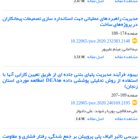
مشاهده مقاله
اصل مقاله
2.47 M
مدیریت راهبردهای عملیاتی جهت استاندارد سازی تصمیمات پیمانکاران
در پروژه‌های ساخت
صفحه
174-188
10.22065/jsce.2020.232383.2148
نیما امانی، میثم علیپور
مشاهده مقاله
اصل مقاله
1.51 M
بهبود فرآیند مدیریت پلهای بتنی جاده ای از طریق تعیین کارایی آنها با
استفاده از روش تحلیلی پوششی داده هاDEA (مطالعه موردی استان
زنجان)
صفحه
189-207
10.22065/jsce.2020.240169.2195
علی مدقالچی، پوریا رشوند، علی دلنواز
مشاهده مقاله
اصل مقاله
1.6 M
بررسی تاثیر الیاف پلی پروپیلن بر جمع شدگی، رفتار فشاری و مقاومت