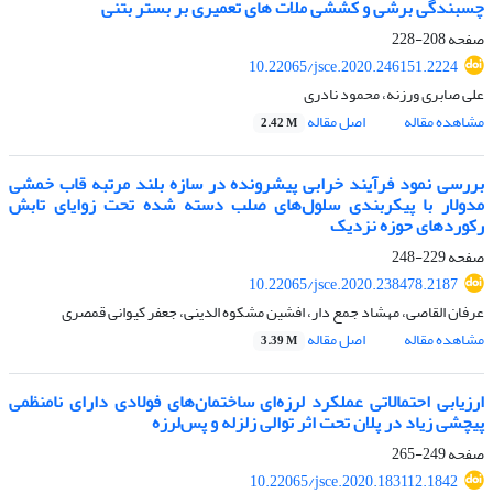
چسبندگی برشی و کششی ملات های تعمیری بر بستر بتنی
صفحه
208-228
10.22065/jsce.2020.246151.2224
علی صابری ورزنه، محمود نادری
مشاهده مقاله
اصل مقاله
2.42 M
بررسی نمود فرآیند خرابی پیشرونده در سازه بلند مرتبه قاب خمشی
مدولار با پیکربندی سلول‌های صلب دسته شده تحت زوایای تابش
رکوردهای حوزه نزدیک
صفحه
229-248
10.22065/jsce.2020.238478.2187
عرفان القاصی، مهشاد جمع دار، افشین مشکوه الدینی، جعفر کیوانی قمصری
مشاهده مقاله
اصل مقاله
3.39 M
ارزیابی احتمالاتی عملکرد لرزه‌ای ساختمان‌های فولادی دارای نامنظمی
پیچشی زیاد در پلان تحت اثر توالی زلزله و پس‌لرزه
صفحه
249-265
10.22065/jsce.2020.183112.1842