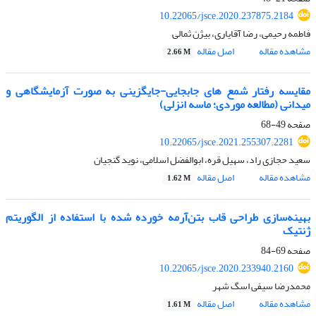
10.22065/jsce.2020.237875.2184
فاطمه رحیمی، رضا آقایاری، بیژن ثمالی
مشاهده مقاله
اصل مقاله
2.66 M
مقایسه رفتار شمع های جابجایی-جایگزینی به صورت آزمایشگاهی و
میدانی (مطالعه موردی؛ ماسه انزلی)
صفحه
49-68
10.22065/jsce.2021.255307.2281
سعید حجازی راد، سهیل قره، ابوالفضل اسلامی، نوید گنجیان
مشاهده مقاله
اصل مقاله
1.62 M
بهینه‌سازی طراحی قاب بتن‌آرمه خورده شده با استفاده از الگوریتم
ژنتیک
صفحه
69-84
10.22065/jsce.2020.233940.2160
محمدرضا سیفی اسگ شهر
مشاهده مقاله
اصل مقاله
1.61 M