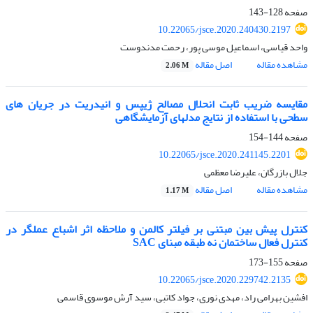
صفحه
128-143
10.22065/jsce.2020.240430.2197
واحد قیاسی، اسماعیل موسی پور، رحمت مدندوست
مشاهده مقاله
اصل مقاله
2.06 M
مقایسه ضریب ثابت انحلال مصالح ژیپس و انیدریت در جریان های
سطحی با استفاده از نتایج مدلهای آزمایشگاهی
صفحه
144-154
10.22065/jsce.2020.241145.2201
جلال بازرگان، علیرضا معظمی
مشاهده مقاله
اصل مقاله
1.17 M
کنترل پیش بین مبتنی بر فیلتر کالمن و ملاحظه اثر اشباع عملگر در
کنترل فعال ساختمان نه طبقه مبنای SAC
صفحه
155-173
10.22065/jsce.2020.229742.2135
افشین بهرامی راد، مهدی نوری، جواد کاتبی، سید آرش موسوی قاسمی