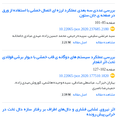
بررسی عددی سه بعدی عملکرد لرزه ای اتصال خمشی با استفاده از ورق
در صفحه ی جان ستون
صفحه
85-101
10.22065/jsce.2020.237685.2180
سید مرتضی سلیمی، سپیده رحیمی، محمد حسین زاده، مهدی عبادی جامخانه
مشاهده مقاله
اصل مقاله
2.21 M
بررسی عملکرد سیستم های دوگانه ی قاب خمشی با دیوار برشی فولادی
تحت اثر انفجار
صفحه
102-127
10.22065/jsce.2020.177510.1820
بهاران خیزآب، عباسعلی صادقی، سیده وحیده هاشمی، کوروش مهدی زاده،
حمیدرضا ناصری
مشاهده مقاله
اصل مقاله
2.59 M
اثر نیروی غشایی فشاری و دال‌های اطراف بر رفتار سازه دال تخت در
خرابی پیش رونده