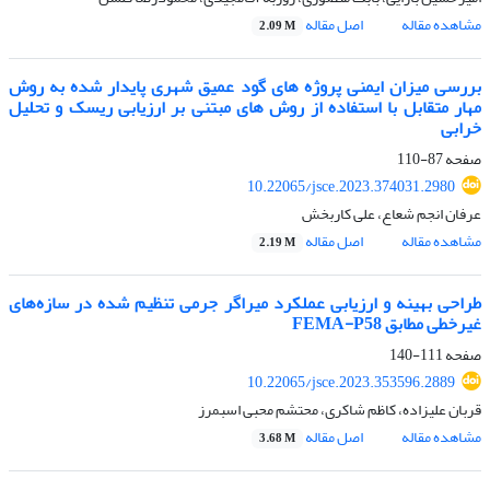
مشاهده مقاله
اصل مقاله
2.09 M
بررسی میزان ایمنی پروژه های گود عمیق شهری پایدار شده به روش
مهار متقابل با استفاده از روش های مبتنی بر ارزیابی ریسک و تحلیل
خرابی
صفحه
87-110
10.22065/jsce.2023.374031.2980
عرفان انجم شعاع، علی کاربخش
مشاهده مقاله
اصل مقاله
2.19 M
طراحی بهینه و ارزیابی عملکرد میراگر جرمی تنظیم شده در سازه‌های
غیرخطی مطابق FEMA-P58
صفحه
111-140
10.22065/jsce.2023.353596.2889
قربان علیزاده، کاظم شاکری، محتشم محبی اسبمرز
مشاهده مقاله
اصل مقاله
3.68 M