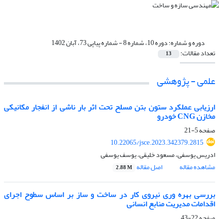
دوره و شماره:
دوره 10، شماره 8 - شماره پیاپی 73، آبان 1402
تعداد مقالات:
13
علمی - پژوهشی
ارزیابی عملکرد ستون بتن مسلح تحت اثر بار ناشی از انفجار مکانیکی
مخازن CNG خودرو
صفحه
5-21
10.22065/jsce.2023.342379.2815
ادریس یوسفی، مسعود خلیقی، یوسف یوسفی
مشاهده مقاله
اصل مقاله
2.88 M
بررسی بهره وری نیروی کار در ساخت و ساز بر اساس سطوح اجرای
اقدامات مدیریت منابع انسانی
صفحه
22-43