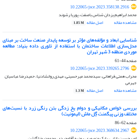
10.22065/jsce.2023.358138.2916
محمد ابراهیم یزدان شناس باصفت، پوریا رشوند
مشاهده مقاله
اصل مقاله
1.85 M
شناسایی ابعاد و مؤلفه‌های مؤثر بر توسعه پایدار صنعت ساخت بر مبنای
مدل‌سازی اطلاعات ساختمان با استفاده از تئوری داده بنیاد: مطالعه
موردی منطقه 3 شهر تهران
صفحه
44-61
10.22065/jsce.2023.339265.2796
محراب همتی فراهانی، سیدمحمد میرحسینی، مهدی روانشادنیا، حمیدرضا عباسیان
جهرمی
مشاهده مقاله
اصل مقاله
1.3 M
بررسی خواص مکانیکی و دوام یخ زدگی بتن رنگی زرد با نسبت‌های
مختلف وزنی پیگمنت گِل ماش (لیمونیت)
صفحه
62-86
10.22065/jsce.2023.368634.2967
امیرحسین بازایی، بابک منصوری، روزبه آقامجیدی، محمودرضا گلشن