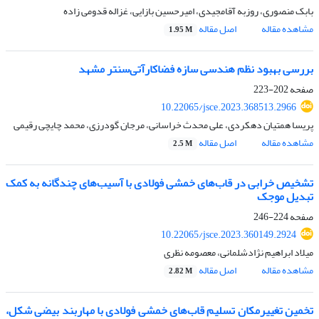
بابک منصوری، روزبه آقامجیدی، امیرحسین بازایی، غزاله قدومی زاده
مشاهده مقاله
اصل مقاله
1.95 M
بررسی بهبود نظم هندسی سازه فضاکارآتی‌سنتر مشهد
صفحه
202-223
10.22065/jsce.2023.368513.2966
پریسا همتیان دهکردی، علی محدث خراسانی، مرجان گودرزی، محمد چایچی رقیمی
مشاهده مقاله
اصل مقاله
2.5 M
تشخیص خرابی در قاب‌‌های خمشی فولادی با آسیب‌‌های چندگانه به کمک
تبدیل موجک
صفحه
224-246
10.22065/jsce.2023.360149.2924
میلاد ابراهیم نژادشلمانی، معصومه نظری
مشاهده مقاله
اصل مقاله
2.82 M
تخمین تغییرمکان تسلیم قاب‌های خمشی فولادی با مهاربند بیضی شکل،