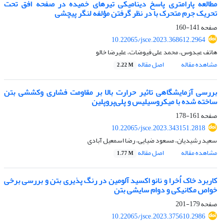
مطالعه پارامتری پاسخ دینامیکی تیرهای خمیده در صفحه افق تحت
تحریک جرم متحرک با در نظر گرفتن مؤلفه لنگر پیچشی
صفحه
141-160
10.22065/jsce.2023.368612.2964
هاتف عبدوس، محمد علی فیوضات، علیرضا خالو
مشاهده مقاله
اصل مقاله
2.22 M
بررسی آزمایشگاهی تاثیر حرارت بالا بر مقاومت فشاری وکششی بتن
ساخته شده با میکروسیلیس و پلی‌پروپلین
صفحه
161-178
10.22065/jsce.2023.343151.2818
سعید رشیدیان، مسعود ضیایی، رضا اسمعیل آبادی
مشاهده مقاله
اصل مقاله
1.77 M
کاربرد خاک اُخرا و نانو اکسید آلومین در رنگ پذیری بتن و بررسی برخی
خواص مکانیکی و دوام سایشی بتن
صفحه
179-201
10.22065/jsce.2023.375610.2986