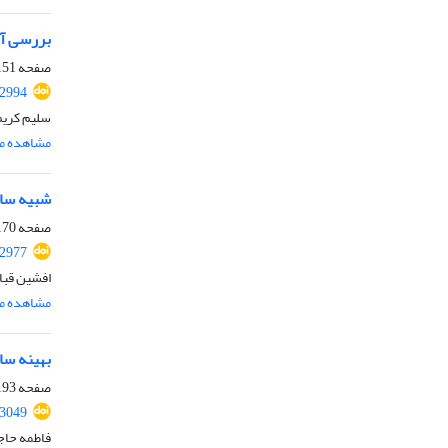
بررسی آز
صفحه
51-169
.2994
سلیم کریم
مشاهده مق
شبیه ساز
صفحه
70-192
.2977
افشین قبا
مشاهده مق
بهینه سا
صفحه
93-203
.3049
فاطمه حاج