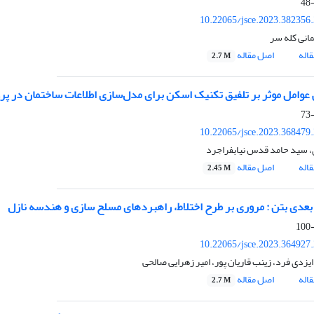
10.22065/jsce.2023.382356
مانی کله سر
اله
اصل مقاله
2.7 M
عوامل موثر بر تلفیق تکنیک اسکن برای مدل‌سازی اطلاعات ساختمان در پر
10.22065/jsce.2023.368479
، سید حامد قدس نیابفراجرد
اله
اصل مقاله
2.45 M
عدی بتن : مروری بر طرح اختلاط، راهبردهای مسلح سازی و هندسه نازل
10.22065/jsce.2023.364927
یزدی فرد، زینب قاریان پور، امیر زهرایی صالحی
اله
اصل مقاله
2.7 M