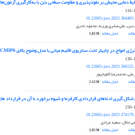
ایط دمایی محیطی بر نفوذپذیری و مقاومت سطحی بتن با به‌کارگیری آزمون‌ها
1
10.22065/jsce.2023.364403
دین، علی صابری ورزنه، محمود نادری
اله
اصل مقاله
1.82 M
نرژی امواج در چابهار تحت سناریوی اقلیم میانی با مدل وضوح بالای CMIP6
1
10.22065/jsce.2023.366525
علی، محمدرضا کاویانپور
اله
اصل مقاله
2.12 M
 شکل گیری ادعاهای قراردادی کارفرما و شیوه برخورد با آن در قرارداد 
1
10.22065/jsce.2023.374170
ی جلال، سعید مرادی
اله
اصل مقاله
2.05 M