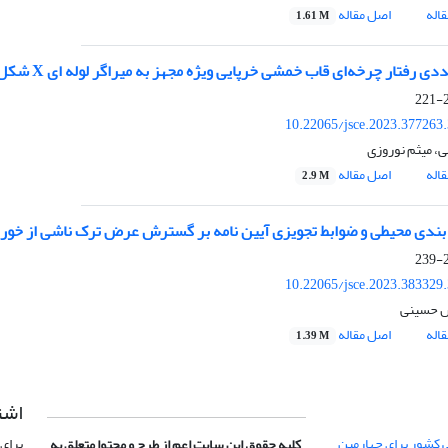
اله
اصل مقاله
1.61 M
دی رفتار چرخه‌ای قاب خمشی خرپایی ویژه مجهز به میراگر لوله ای X شکل
2
10.22065/jsce.2023.377263
ی، میثم نوروزی
اله
اصل مقاله
2.9 M
 بندی محیطی و ضوابط تجویزی آیین نامه بر گسترش عرض ترک ناشی از خور
2
10.22065/jsce.2023.383329
 حسینی
اله
اصل مقاله
1.39 M
اشت
 کشور برای چهارمین
برای 
کلیه حقوق این سایت اعم از طرح و محتوا متعلق به