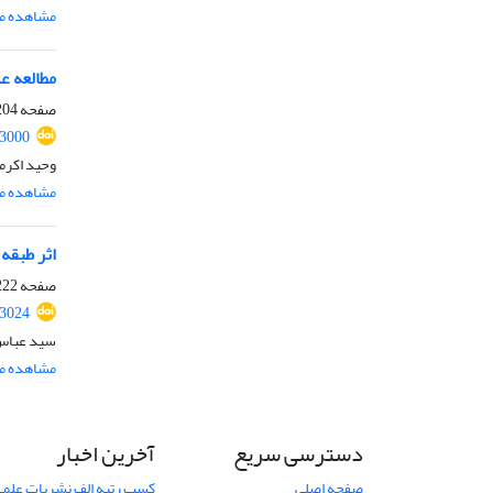
مشاهده مق
مطالعه عد
صفحه
04-221
.3000
وحید اکرم
مشاهده مق
اثر طبقه
صفحه
22-239
.3024
سید عباس
مشاهده مق
دسترسی سریع
آخرین اخبار
صفحه اصلی
کسب رتبه الف نشریات علمی