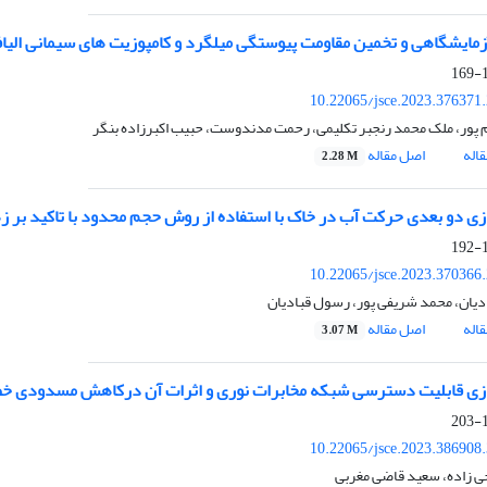
مایشگاهی و تخمین مقاومت پیوستگی میلگرد و کامپوزیت های سیمانی الیاف
1
10.22065/jsce.2023.376371
 پور، ملک محمد رنجبر تکلیمی، رحمت مدندوست، حبیب اکبرزاده بنگر
اله
اصل مقاله
2.28 M
ی دو بعدی حرکت آب در خاک با استفاده از روش حجم محدود با تاکید 
1
10.22065/jsce.2023.370366
دیان، محمد شریفی پور، رسول قبادیان
اله
اصل مقاله
3.07 M
زی قابلیت دسترسی شبکه مخابرات نوری و اثرات آن درکاهش مسدودی خط
1
10.22065/jsce.2023.386908
ی زاده، سعید قاضی مغربی