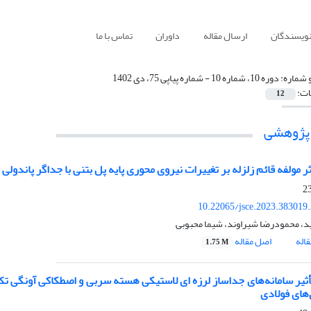
نویسندگان
ارسال مقاله
داوران
تماس با ما
 شماره:
دوره 10، شماره 10 - شماره پیاپی 75، دی 1402
ات:
12
 پژوهشی
 مولفه قائم زلزله بر تغییرات نیروی محوری پایه پل بتنی با جداگر پاندولی اصط
10.22065/jsce.2023.383019
، محمودرضا شیراوند، شیما محبوبی
اله
اصل مقاله
1.75 M
تأثیر سامانه‌های جداساز لرزه ای لاستیکی هسته سربی و اصطکاکی آونگی تک 
های فولادی