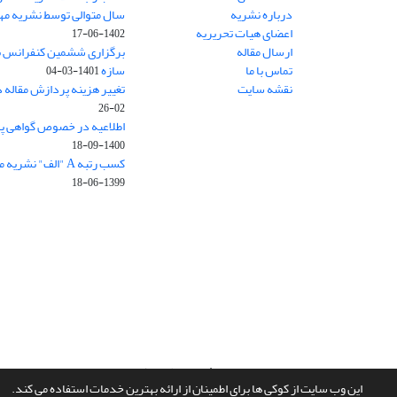
درباره نشریه
سال متوالی توسط نشریه م
اعضای هیات تحریریه
1402-06-17
ارسال مقاله
برگزاری ششمین کنفرانس بی
تماس با ما
سازه
1401-03-04
نقشه سایت
تغییر هزینه پردازش مقاله 
02-26
اطلاعیه در خصوص گواهی پ
1400-09-18
کسب رتبه A "الف" نشریه مهندسی سازه و ساخت
1399-06-18
سامانه مدیریت نشریات علمی.
طراحی و پیاده سازی از
سیناوب
این وب سایت از کوکی ها برای اطمینان از ارائه بهترین خدمات استفاده می کند.