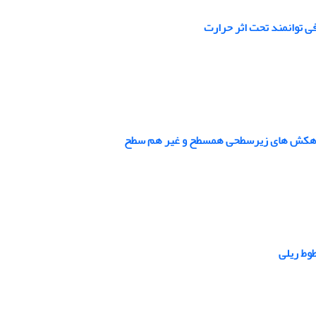
ی توانمند تحت اثر حرارت
بر زهکش های زیرسطحی همسطح و غیر هم سطح
وط ریلی