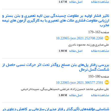
مشاهده مقاله
اصل مقاله
1.67 M
تاثیر فشار اولیه بر مقاومت چسبندگی بین لایه تعمیری و بتن بستر و
ارزیابی مقاومت فشاری ملات های تعمیری با به کارگیری آزمون های نیمه
مخرب
صفحه
163-179
10.22065/jsce.2021.252708.2260
علی صابری ورزنه، محمود نادری
مشاهده مقاله
اصل مقاله
1.98 M
بررسی رفتار پل‌های بتن مسلح روگذر تحت اثر حرکت نسبی حاصل از
شکست گسل نرمال
صفحه
180-193
10.22065/jsce.2021.306577.2591
علی سلیمی، محمد حسین زاده، مرتضی حسینعلی بیگی، سپیده رحیمی
مشاهده مقاله
اصل مقاله
1.88 M
شناسایی مؤلفه‌های تأثیرگذار رفتار مدیران سازمانی بر کاهش دعاوی در