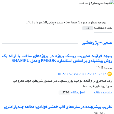
دوره و شماره:
دوره 9، شماره 5 - شماره پیاپی 58، مرداد 1401
تعداد مقالات:
12
علمی - پژوهشی
بهبود فرآیند مدیریت ریسک پروژه در پروژه‌های ساخت با ارائه یک
روش پیشنهادی بر اساس استاندارد PMBOK و مدل SHAMPU
صفحه
5-19
10.22065/jsce.2021.263171.2317
رضا مهاجری برج قلعه، توحید پوررستم، ناصر منصور شریفلو، جواد مجروحی
سردرود، ابراهیم صفا
مشاهده مقاله
اصل مقاله
1.37 M
تخریب پیشرونده در سازه‌های قاب خمشی فولادی: مطالعه چندپارامتری
صفحه
20-38