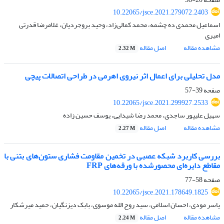
10.22065/jsce.2021.279072.2403
اسماعیل محمدی ده چشمه، محمد کمالی‌زاد، وحید بروجردیان، غلامرضا قدرتی
امیری
مشاهده مقاله
اصل مقاله
2.32 M
مدل تحلیلی برای اعمال اثر نیروی اهرمی در طراحی اتصالات پیچی
صفحه
39-57
10.22065/jsce.2021.299927.2533
سهیل علیپور ساجدی، محمد رضا شیدایی، یوسف حسین زاده
مشاهده مقاله
اصل مقاله
2.27 M
بررسی کاربرد شبکه عصبی در تخمین مقاومت فشاری ستون‌های بتنی با
مقاطع دایره‌ای محصورشده با ورقه‌های FRP
صفحه
58-77
10.22065/jsce.2021.178649.1825
یاسر مودی، احسان اسلامی، سید روح الله موسوی، بابک دیزنگیان، حمید میرشکار
مشاهده مقاله
اصل مقاله
2.24 M